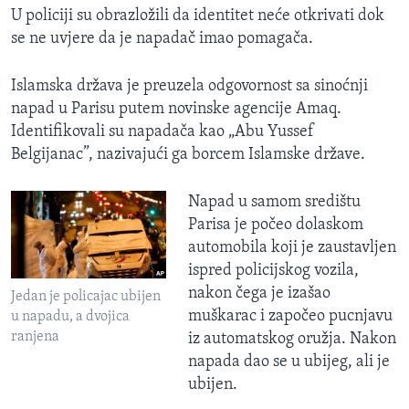
U policiji su obrazložili da identitet neće otkrivati dok
se ne uvjere da je napadač imao pomagača.
Islamska država je preuzela odgovornost sa sinoćnji
napad u Parisu putem novinske agencije Amaq.
Identifikovali su napadača kao „Abu Yussef
Belgijanac”, nazivajući ga borcem Islamske države.
Napad u samom središtu
Parisa je počeo dolaskom
automobila koji je zaustavljen
ispred policijskog vozila,
nakon čega je izašao
Jedan je policajac ubijen
muškarac i započeo pucnjavu
u napadu, a dvojica
ranjena
iz automatskog oružja. Nakon
napada dao se u ubijeg, ali je
ubijen.