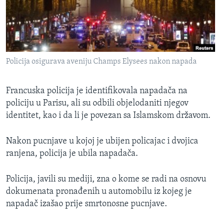
MAGAZIN
O GLASU AMERIKE
Learning English
Policija osigurava aveniju Champs Elysees nakon napada
PRATITE NAS
Francuska policija je identifikovala napadača na
policiju u Parisu, ali su odbili objelodaniti njegov
identitet, kao i da li je povezan sa Islamskom državom.
Jezici
Nakon pucnjave u kojoj je ubijen policajac i dvojica
ranjena, policija je ubila napadača.
Policija, javili su mediji, zna o kome se radi na osnovu
dokumenata pronađenih u automobilu iz kojeg je
napadač izašao prije smrtonosne pucnjave.