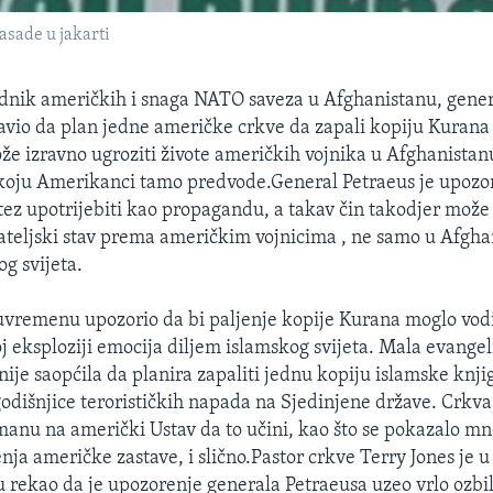
sade u jakarti
dnik američkih i snaga NATO saveza u Afghanistanu, gener
zjavio da plan jedne američke crkve da zapali kopiju Kurana
e izravno ugroziti živote američkih vojnika u Afghanistan
u koju Amerikanci tamo predvode.General Petraeus je upozo
ez upotrijebiti kao propagandu, a takav čin takodjer mož
ijateljski stav prema američkim vojnicima , ne samo u Afgha
g svijeta.
uvremenu upozorio da bi paljenje kopije Kurana moglo vodi
j eksploziji emocija diljem islamskog svijeta. Mala evangel
anije saopćila da planira zapaliti jednu kopiju islamske knj
godišnjice terorističkih napada na Sjedinjene države. Crkv
nu na američki Ustav da to učini, kao što se pokazalo m
nja američke zastave, i slično.Pastor crkve Terry Jones je u
ekao da je upozorenje generala Petraeusa uzeo vrlo ozbil