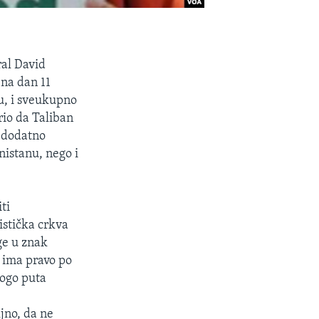
al David
 na dan 11
u, i sveukupno
rio da Taliban
e dodatno
nistanu, nego i
ti
istička crkva
ige u znak
a ima pravo po
nogo puta
jno, da ne