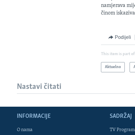
namjerava mije
činom iskaziv
Podijeli
This item is part of
Aktuelno
Nastavi čitati
INFORMACIJE
SADRŽAJ
Learning English
O nama
TV Program