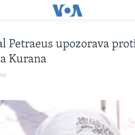
l Petraeus upozorava prot
ja Kurana
010