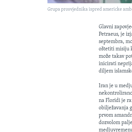
Grupa prosvjednika ispred americke amba
Glavni zapovje
Petraeus, je i
septembra, mož
oštetiti misij
može takav pot
inicirati nepr
diljem islamsko
Iran je u medj
nekontrolirano
na Floridi je r
obilježavanja 
prvom amandma
dozvolom palje
medjuvremenu r