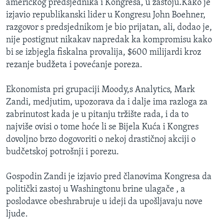
američkog predsjednika i Kongresa, u zastoju.Kako je
izjavio republikanski lider u Kongresu John Boehner,
razgovor s predsjednikom je bio prijatan, ali, dodao je,
nije postignut nikakav napredak ka kompromisu kako
bi se izbjegla fiskalna provalija, $600 milijardi kroz
rezanje budžeta i povećanje poreza.
Ekonomista pri grupaciji Moody,s Analytics, Mark
Zandi, medjutim, upozorava da i dalje ima razloga za
zabrinutost kada je u pitanju tržište rada, i da to
najviše ovisi o tome hoće li se Bijela Kuća i Kongres
dovoljno brzo dogovoriti o nekoj drastičnoj akciji o
budčetskoj potrošnji i porezu.
Gospodin Zandi je izjavio pred članovima Kongresa da
politički zastoj u Washingtonu brine ulagače , a
poslodavce obeshrabruje u ideji da upošljavaju nove
ljude.