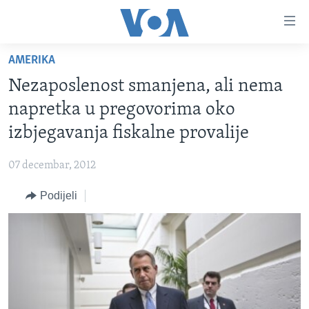
Linkovi
Pređi
na
AMERIKA
glavni
TV PROGRAM
sadržaj
Nezaposlenost smanjena, ali nema
VIDEO
Pređi
napretka u pregovorima oko
na
FOTOGRAFIJE DANA
izbjegavanja fiskalne provalije
glavnu
VIJESTI
navigaciju
07 decembar, 2012
Idi
NAUKA I TEHNOLOGIJA
SJEDINJENE AMERIČKE DRŽAVE
na
Podijeli
SPECIJALNI PROJEKTI
BOSNA I HERCEGOVINA
pretragu
KORUPCIJA
SVIJET
SLOBODA MEDIJA
ŽENSKA STRANA
IZBJEGLIČKA STRANA