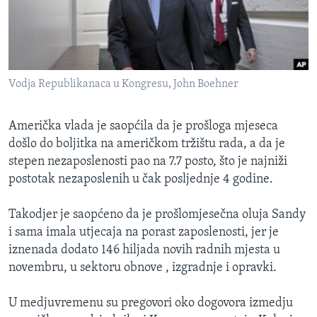
MAGAZIN
O GLASU AMERIKE
Learning English
Vodja Republikanaca u Kongresu, John Boehner
PRATITE NAS
Američka vlada je saopćila da je prošloga mjeseca
došlo do boljitka na američkom tržištu rada, a da je
stepen nezaposlenosti pao na 7.7 posto, što je najniži
postotak nezaposlenih u čak posljednje 4 godine.
Jezici
Takodjer je saopćeno da je prošlomjesečna oluja Sandy
i sama imala utjecaja na porast zaposlenosti, jer je
iznenada dodato 146 hiljada novih radnih mjesta u
novembru, u sektoru obnove , izgradnje i opravki.
U medjuvremenu su pregovori oko dogovora izmedju