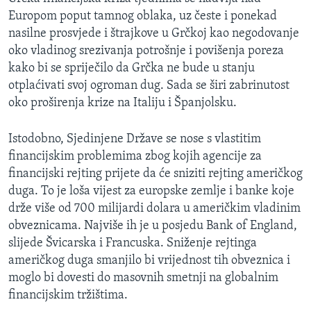
Europom poput tamnog oblaka, uz česte i ponekad
nasilne prosvjede i štrajkove u Grčkoj kao negodovanje
oko vladinog srezivanja potrošnje i povišenja poreza
kako bi se spriječilo da Grčka ne bude u stanju
otplaćivati svoj ogroman dug. Sada se širi zabrinutost
oko proširenja krize na Italiju i Španjolsku.
Istodobno, Sjedinjene Države se nose s vlastitim
financijskim problemima zbog kojih agencije za
financijski rejting prijete da će sniziti rejting američkog
duga. To je loša vijest za europske zemlje i banke koje
drže više od 700 milijardi dolara u američkim vladinim
obveznicama. Najviše ih je u posjedu Bank of England,
slijede Švicarska i Francuska. Sniženje rejtinga
američkog duga smanjilo bi vrijednost tih obveznica i
moglo bi dovesti do masovnih smetnji na globalnim
financijskim tržištima.