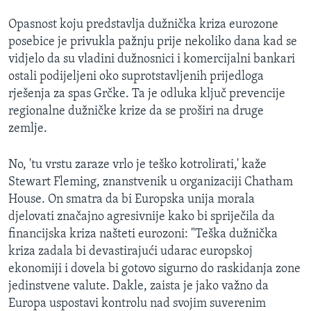
Opasnost koju predstavlja dužnička kriza eurozone
posebice je privukla pažnju prije nekoliko dana kad se
vidjelo da su vladini dužnosnici i komercijalni bankari
ostali podijeljeni oko suprotstavljenih prijedloga
rješenja za spas Grčke. Ta je odluka ključ prevencije
regionalne dužničke krize da se proširi na druge
zemlje.
No, 'tu vrstu zaraze vrlo je teško kotrolirati,' kaže
Stewart Fleming, znanstvenik u organizaciji Chatham
House. On smatra da bi Europska unija morala
djelovati značajno agresivnije kako bi spriječila da
financijska kriza našteti eurozoni: "Teška dužnička
kriza zadala bi devastirajući udarac europskoj
ekonomiji i dovela bi gotovo sigurno do raskidanja zone
jedinstvene valute. Dakle, zaista je jako važno da
Europa uspostavi kontrolu nad svojim suverenim