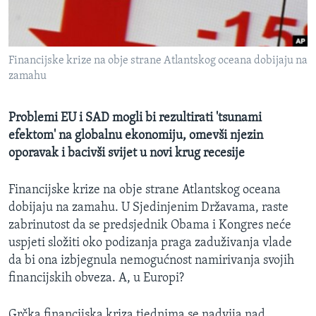
MAGAZIN
O GLASU AMERIKE
Financijske krize na obje strane Atlantskog oceana dobijaju na
Learning English
zamahu
PRATITE NAS
Problemi EU i SAD mogli bi rezultirati 'tsunami
efektom' na globalnu ekonomiju, omevši njezin
oporavak i bacivši svijet u novi krug recesije
Jezici
Financijske krize na obje strane Atlantskog oceana
dobijaju na zamahu. U Sjedinjenim Državama, raste
zabrinutost da se predsjednik Obama i Kongres neće
uspjeti složiti oko podizanja praga zaduživanja vlade
da bi ona izbjegnula nemogućnost namirivanja svojih
financijskih obveza. A, u Europi?
Grčka financijska kriza tjednima se nadvija nad