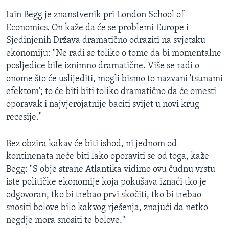
Iain Begg je znanstvenik pri London School of
Economics. On kaže da će se problemi Europe i
Sjedinjenih Država dramatično odraziti na svjetsku
ekonomiju: "Ne radi se toliko o tome da bi momentalne
posljedice bile iznimno dramatične. Više se radi o
onome što će uslijediti, mogli bismo to nazvani 'tsunami
efektom'; to će biti biti toliko dramatično da će omesti
oporavak i najvjerojatnije baciti svijet u novi krug
recesije."
Bez obzira kakav će biti ishod, ni jednom od
kontinenata neće biti lako oporaviti se od toga, kaže
Begg: "S obje strane Atlantika vidimo ovu čudnu vrstu
iste političke ekonomije koja pokušava iznaći tko je
odgovoran, tko bi trebao prvi skočiti, tko bi trebao
snositi bolove bilo kakvog rješenja, znajući da netko
negdje mora snositi te bolove."