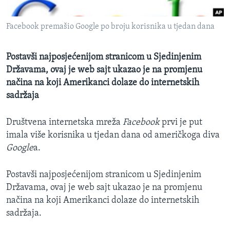
MAGAZIN
Facebook premašio Google po broju korisnika u tjedan dana
O GLASU AMERIKE
Learning English
Postavši najposjećenijom stranicom u Sjedinjenim
Državama, ovaj je web sajt ukazao je na promjenu
načina na koji Amerikanci dolaze do internetskih
PRATITE NAS
sadržaja
Društvena internetska mreža
Facebook
prvi je put
Jezici
imala više korisnika u tjedan dana od američkoga diva
Google
a.
Postavši najposjećenijom stranicom u Sjedinjenim
Državama, ovaj je web sajt ukazao je na promjenu
načina na koji Amerikanci dolaze do internetskih
sadržaja.