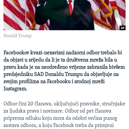
MAGAZIN
O GLASU AMERIKE
Learning English
Donald Trump
PRATITE NAS
Facebookov kvazi-nezavisni nadzorni odbor trebalo bi
da objavi u srijedu da li je ta društvena mreža bila u
pravu kada je na neodređeno vrijeme zabranila bivšem
Jezici
predsjedniku SAD Donaldu Trumpu da objavljuje na
svojim profilima na Facebooku i srodnoj mreži
Instagram.
Odbor čini 20 članova, uključujući pravnike, stručnjake
za ljudska prava i novinare. Odbor od pet članova
priprema odluku koju mora da odobri većina punog
sastava odbora, a koju Facebook treba da primjeni