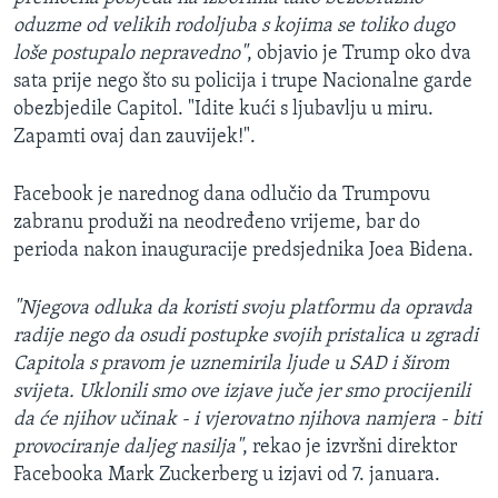
oduzme od velikih rodoljuba s kojima se toliko dugo
loše postupalo nepravedno"
, objavio je Trump oko dva
sata prije nego što su policija i trupe Nacionalne garde
obezbjedile Capitol. "Idite kući s ljubavlju u miru.
Zapamti ovaj dan zauvijek!".
Facebook je narednog dana odlučio da Trumpovu
zabranu produži na neodređeno vrijeme, bar do
perioda nakon inauguracije predsjednika Joea Bidena.
"Njegova odluka da koristi svoju platformu da opravda
radije nego da osudi postupke svojih pristalica u zgradi
Capitola s pravom je uznemirila ljude u SAD i širom
svijeta. Uklonili smo ove izjave juče jer smo procijenili
da će njihov učinak - i vjerovatno njihova namjera - biti
provociranje daljeg nasilja"
, rekao je izvršni direktor
Facebooka Mark Zuckerberg u izjavi od 7. januara.