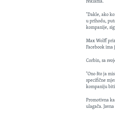
reklama.
"Dakle, ako ko
u prihodu, put
kompanije, sig
Max Wolff priz
Facebook ima ja
Corbin, sa svo
"Ono što ja mi
specifične mje
kompaniju biti
Promotivna kam
ulagača. Javna