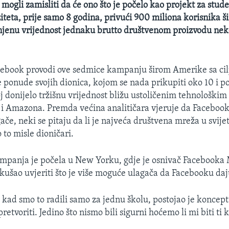
 mogli zamisliti da će ono što je počelo kao projekt za stu
teta, prije samo 8 godina, privući 900 miliona korisnika ši
enjenu vrijednost jednaku brutto društvenom proizvodu ne
ebook provodi ove sedmice kampanju širom Amerike sa ci
e ponude svojih dionica, kojom se nada prikupiti oko 10 i po
oj donijelo tržišnu vrijednost bližu ustoličenim tehnološki
i Amazona. Premda većina analitičara vjeruje da Facebook
ače, neki se pitaju da li je najveća društvena mreža u svijet
 to misle dioničari.
mpanja je počela u New Yorku, gdje je osnivač Facebooka
ušao uvjeriti što je više moguće ulagača da Facebooku daju 
, kad smo to radili samo za jednu školu, postojao je koncept
retvoriti. Jedino što nismo bili sigurni hoćemo li mi biti ti ko