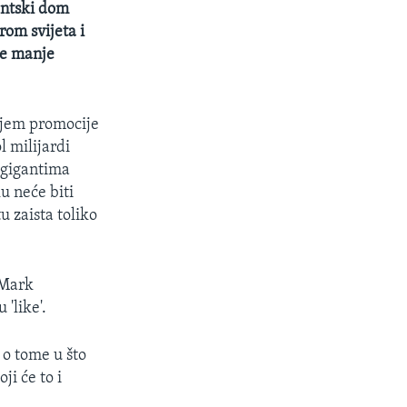
dentski dom
rom svijeta i
ke manje
ljem promocije
l milijardi
m gigantima
u neće biti
u zaista toliko
 Mark
'like'.
 o tome u što
ji će to i