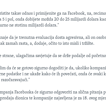
ristite takav odnos i primijenite ga na Facebook, na, recim
a 5 i pol, onda dobijete možda 20 do 25 milijardi dolara kao
urno ne stotinu milijardi dolara."
naje da je trenutna evaluacija dosta agresivna, ali on osob
k zamah rasta, a, dodaje, očito to isto misli i tržište.
je strane, ulagačima savjetuje da se drže podalje od početn
slim da će se gotovo sigurno dogoditi je da, ukoliko kompan
rne podatke i ne ukaže kako će ih povećati, onda će svaki k
 razočaravajući."
panja Facebooka će sigurno odgovoriti na slična pitanja p
 prodaja dionica te kompanije najavljena je za 18. ovog mje