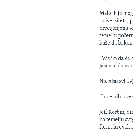
Malo ih je mog
univerziteta, p
procijenjenu v
temelju početn
kaže da bi komp
"Mislim da će d
Jasno je da ov
No, nisu svi u
"Ja ne bih inves
Jeff Korbin, d
na temelju svo
formulu evalua