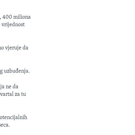
o, 400 miliona
 vrijednost
no vjeruje da
og uzbuđenja.
ija ne da
vartal za tu
otencijalnih
seca.