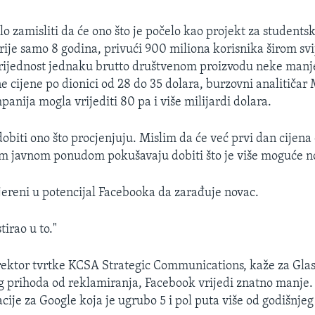
lo zamisliti da će ono što je počelo kao projekt za student
rije samo 8 godina, privući 900 miliona korisnika širom svij
rijednost jednaku brutto društvenom proizvodu neke manj
e cijene po dionici od 28 do 35 dolara, burzovni analitičar
anija mogla vrijediti 80 pa i više milijardi dolara.
obiti ono što procjenjuju. Mislim da će već prvi dan cijena 
om javnom ponudom pokušavaju dobiti što je više moguće n
vjereni u potencijal Facebooka da zarađuje novac.
tirao u to."
irektor tvrtke KCSA Strategic Communications, kaže za Gla
g prihoda od reklamiranja, Facebook vrijedi znatno manje. 
cije za Google koja je ugrubo 5 i pol puta više od godišnje