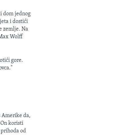
ski dom jednog
eta i dostići
e zemlje. Na
 Max Wolff
otići gore.
ovca."
s Amerike da,
On koristi
g prihoda od