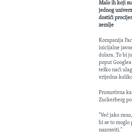
Malo ih koji su
jednog univerzi
dostići procij
zemlje
Kompanija Fac
inicijalne javn
dolara. To bi j
poput Googlea 
teško naći ulag
vrijedna koliko
Promotivna ka
Zuckerberg pok
"Već jako rano
bi se to moglo p
napraviti."