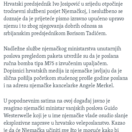
Hrvatski predsjednik Ivo Josipović u srijedu otpočinje
trodnevni službeni posjet Njemačkoj, i neslužbeno se
doznaje da je prijeteće pismo izravno upućeno upravo
njemu i to zbog njegovanja dobrih odnosa sa
srbijanskim predsjednikom Borisom Tadićem.
Nadležne službe njemačkog ministarstva unutarnjih
poslova pregledom paketa utvrdile su da je poslana
ručna bomba tipa M75 s izvučenim upaljačem.
Dopisnici hrvatskih medija iz njemačke javljaju da je
slična pošilja početkom studenog prošle godine poslana
i na adresu njemačke kancelarke Angele Merkel.
U popodnevnim satima na ovoj događaj javno je
reagirao njemački ministar vanjskih poslova Guido
Westerwelle koji je u ime njemačke vlade osudio slanje
eksplozivne naprave u hrvatsko veleposlanstvo. Kazao
je da će Njemačka učiniti sve što je moguće kako bi