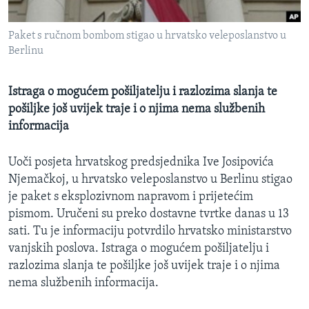
MAGAZIN
Paket s ručnom bombom stigao u hrvatsko veleposlanstvo u
O GLASU AMERIKE
Berlinu
Learning English
Istraga o mogućem pošiljatelju i razlozima slanja te
pošiljke još uvijek traje i o njima nema službenih
PRATITE NAS
informacija
Uoči posjeta hrvatskog predsjednika Ive Josipovića
Jezici
Njemačkoj, u hrvatsko veleposlanstvo u Berlinu stigao
je paket s eksplozivnom napravom i prijetećim
pismom. Uručeni su preko dostavne tvrtke danas u 13
sati. Tu je informaciju potvrdilo hrvatsko ministarstvo
vanjskih poslova. Istraga o mogućem pošiljatelju i
razlozima slanja te pošiljke još uvijek traje i o njima
nema službenih informacija.