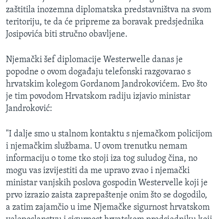
zaštitila inozemna diplomatska predstavništva na svom
teritoriju, te da će pripreme za boravak predsjednika
Josipovića biti stručno obavljene.
Njemački šef diplomacije Westerwelle danas je
popodne o ovom događaju telefonski razgovarao s
hrvatskim kolegom Gordanom Jandrokovićem. Evo što
je tim povodom Hrvatskom radiju izjavio ministar
Jandroković:
"I dalje smo u stalnom kontaktu s njemačkom policijom
i njemačkim službama. U ovom trenutku nemam
informaciju o tome tko stoji iza tog suludog čina, no
mogu vas izvijestiti da me upravo zvao i njemački
ministar vanjskih poslova gospodin Westervelle koji je
prvo izrazio zaista zaprepaštenje onim što se dogodilo,
a zatim zajamčio u ime Njemačke sigurnost hrvatskom