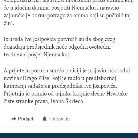
veleposlanstvu i sigurnost hrvatskom predsjedniku koji
će u idućim danima posjetiti Njemačku i naravno
zajamčio je burnu potragu za onima koji su počinili taj
čin".
Iz ureda Ive Josipovića potvrdili su da zbog ovog
događaja predsjednik neće odgoditi ovotjedni
trodnevni posjet Njemačkoj.
A prijeteću poruku smrću policiji je prijavio i slobodni
novinar Drago Pilsel koji je radio u predizbornoj
kampanji sadašnjeg predsjednika Ive Josipovića.
Prijetnju je primio od tajnika krajnje desne Hrvatske
čiste stranke prava, Ivana Škrleca.
Podijeli
Follow us