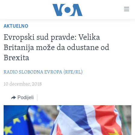
Linkovi
Pređi
na
AKTUELNO
glavni
TV PROGRAM
sadržaj
Evropski sud pravde: Velika
VIDEO
Pređi
Britanija može da odustane od
na
FOTOGRAFIJE DANA
Brexita
glavnu
VIJESTI
navigaciju
RADIO SLOBODNA EVROPA (RFE/RL)
Idi
NAUKA I TEHNOLOGIJA
SJEDINJENE AMERIČKE DRŽAVE
na
10 decembar, 2018
SPECIJALNI PROJEKTI
BOSNA I HERCEGOVINA
pretragu
KORUPCIJA
Podijeli
SVIJET
SLOBODA MEDIJA
ŽENSKA STRANA
IZBJEGLIČKA STRANA