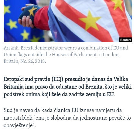
MAGAZIN
O GLASU AMERIKE
Learning English
An anti-Brexit demonstrator wears a combination of EU and
PRATITE NAS
Union flags outside the Houses of Parliament in London,
Britain, No. 26, 2018.
Jezici
Evropski sud pravde (ECJ) presudio je danas da Velika
Britanija ima pravo da odustane od Brexita, što je veliki
podstrek onima koji žele da zadrže zemlju u EU.
Sud je naveo da kada članica EU iznese namjeru da
napusti blok "ona je slobodna da jednostrano povuče to
obavještenje".