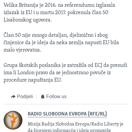
Velika Britanija je 2016. na referendumu izglasala
izlazak iz EU i u martu 2017. pokrenula član 50
Lisabonskog ugovora.
Član 50 nije mnogo detaljan, djelimično i zbog
činjenice da je ideja da neka zemlja napusti EU bila
malo vjerovatna.
Grupa škotskih poslanika je zatražila od ECJ da presudi
ima li London pravo da se jednostrano povuče iz
procedure napuštanja EU.
Podijeli
Follow us
RADIO SLOBODNA EVROPA (RFE/RL)
Misija Radija Slobodna Evropa/Radio Liberty je
da širenjem informacija i ideja promoviše