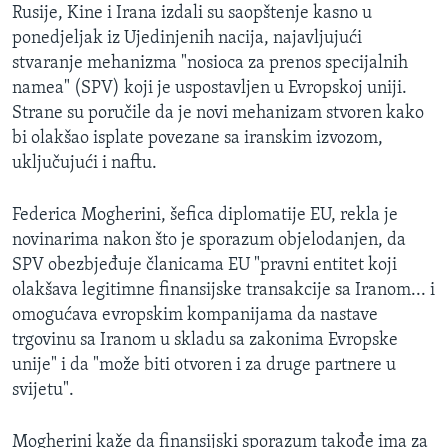
Rusije, Kine i Irana izdali su saopštenje kasno u
ponedjeljak iz Ujedinjenih nacija, najavljujući
stvaranje mehanizma "nosioca za prenos specijalnih
namea" (SPV) koji je uspostavljen u Evropskoj uniji.
Strane su poručile da je novi mehanizam stvoren kako
bi olakšao isplate povezane sa iranskim izvozom,
uključujući i naftu.
Federica Mogherini, šefica diplomatije EU, rekla je
novinarima nakon što je sporazum objelodanjen, da
SPV obezbjeđuje članicama EU "pravni entitet koji
olakšava legitimne finansijske transakcije sa Iranom... i
omogućava evropskim kompanijama da nastave
trgovinu sa Iranom u skladu sa zakonima Evropske
unije" i da "može biti otvoren i za druge partnere u
svijetu".
Mogherini kaže da finansijski sporazum takođe ima za