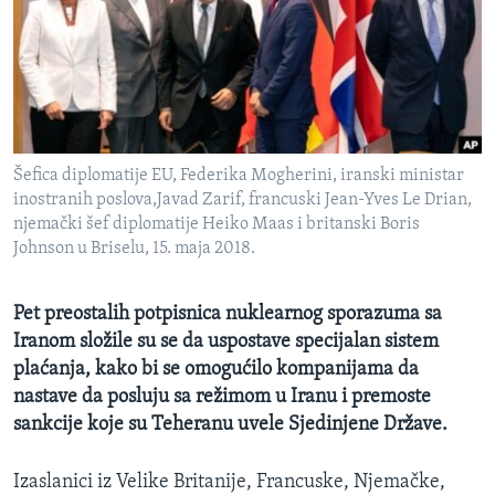
MAGAZIN
O GLASU AMERIKE
Learning English
Šefica diplomatije EU, Federika Mogherini, iranski ministar
PRATITE NAS
inostranih poslova,Javad Zarif, francuski Jean-Yves Le Drian,
njemački šef diplomatije Heiko Maas i britanski Boris
Johnson u Briselu, 15. maja 2018.
Jezici
Pet preostalih potpisnica nuklearnog sporazuma sa
Iranom složile su se da uspostave specijalan sistem
plaćanja, kako bi se omogućilo kompanijama da
nastave da posluju sa režimom u Iranu i premoste
sankcije koje su Teheranu uvele Sjedinjene Države.
Izaslanici iz Velike Britanije, Francuske, Njemačke,