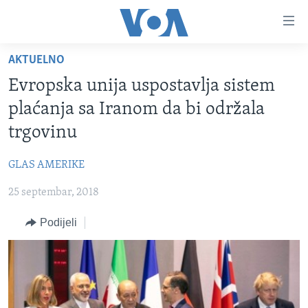
Linkovi
Pređi
na
AKTUELNO
glavni
TV PROGRAM
sadržaj
Evropska unija uspostavlja sistem
VIDEO
Pređi
plaćanja sa Iranom da bi održala
na
FOTOGRAFIJE DANA
trgovinu
glavnu
VIJESTI
navigaciju
GLAS AMERIKE
Idi
NAUKA I TEHNOLOGIJA
SJEDINJENE AMERIČKE DRŽAVE
na
25 septembar, 2018
SPECIJALNI PROJEKTI
BOSNA I HERCEGOVINA
pretragu
KORUPCIJA
Podijeli
SVIJET
SLOBODA MEDIJA
ŽENSKA STRANA
IZBJEGLIČKA STRANA