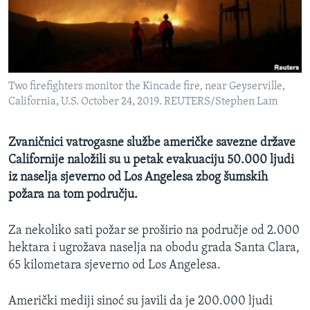
MAGAZIN
O GLASU AMERIKE
Learning English
Two firefighters monitor the Kincade fire, near Geyserville,
California, U.S. October 24, 2019. REUTERS/Stephen Lam
PRATITE NAS
Zvaničnici vatrogasne službe američke savezne države
Californije naložili su u petak evakuaciju 50.000 ljudi
Jezici
iz naselja sjeverno od Los Angelesa zbog šumskih
požara na tom području.
Za nekoliko sati požar se proširio na područje od 2.000
hektara i ugrožava naselja na obodu grada Santa Clara,
65 kilometara sjeverno od Los Angelesa.
Američki mediji sinoć su javili da je 200.000 ljudi