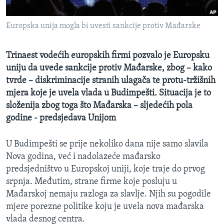
MAGAZIN
Europska unija mogla bi uvesti sankcije protiv Mađarske
O GLASU AMERIKE
Learning English
Trinaest vodećih europskih firmi pozvalo je Europsku
uniju da uvede sankcije protiv Mađarske, zbog – kako
tvrde – diskriminacije stranih ulagača te protu-tržišnih
PRATITE NAS
mjera koje je uvela vlada u Budimpešti. Situacija je to
složenija zbog toga što Mađarska – sljedećih pola
godine - predsjedava Unijom
Jezici
U Budimpešti se prije nekoliko dana nije samo slavila
Nova godina, već i nadolazeće mađarsko
predsjedništvo u Europskoj uniji, koje traje do prvog
srpnja. Međutim, strane firme koje posluju u
Mađarskoj nemaju razloga za slavlje. Njih su pogodile
mjere porezne politike koju je uvela nova mađarska
vlada desnog centra.