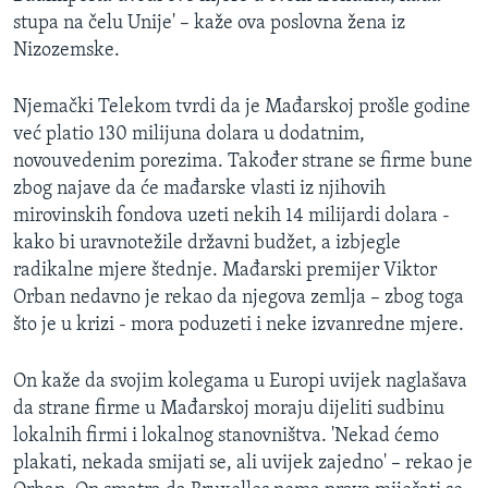
stupa na čelu Unije' – kaže ova poslovna žena iz
Nizozemske.
Njemački Telekom tvrdi da je Mađarskoj prošle godine
već platio 130 milijuna dolara u dodatnim,
novouvedenim porezima. Također strane se firme bune
zbog najave da će mađarske vlasti iz njihovih
mirovinskih fondova uzeti nekih 14 milijardi dolara -
kako bi uravnotežile državni budžet, a izbjegle
radikalne mjere štednje. Mađarski premijer Viktor
Orban nedavno je rekao da njegova zemlja – zbog toga
što je u krizi - mora poduzeti i neke izvanredne mjere.
On kaže da svojim kolegama u Europi uvijek naglašava
da strane firme u Mađarskoj moraju dijeliti sudbinu
lokalnih firmi i lokalnog stanovništva. 'Nekad ćemo
plakati, nekada smijati se, ali uvijek zajedno' – rekao je