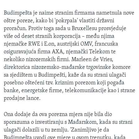
Budimpešta je naime stranim firmama nametnula nove
oštre poreze, kako bi 'pokrpala' vlastiti državni
proračun. Protiv toga sada u Bruxellesu prosvjeduje
više od deset stranih korporacija – među njima
njemačke RWE i E.on, austrijski OMV, francuska
osiguravajuća firma AXA, njemački Telekom te
nekoliko nizozemskih firmi. Marleen de Vries,
direktorica nizozemsko-mađarske trgovinske komore
sa sjedištem u Budimpešti, kaže da su strani ulagači
posebno oštećeni tzv. kriznim porezom koji pogađa
banke, energetske firme, telekomunikacije kao i strane
prodajne lance.
Ona dodaje da ova porezna mjera nije bila dio
sporazuma o investiranju s Mađarskom, kada su strani
ulagači dolazili u tu zemlju. 'Zanimljivo je da
Budimpešta uvodi ove mjere u ovom trenutku, kada