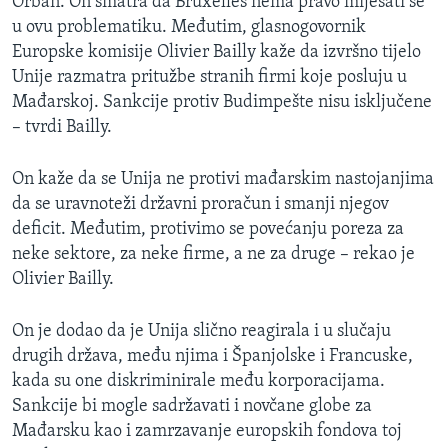
Orban. On smatra da Bruxelles nema pravo miješati se
u ovu problematiku. Međutim, glasnogovornik
Europske komisije Olivier Bailly kaže da izvršno tijelo
Unije razmatra pritužbe stranih firmi koje posluju u
Mađarskoj. Sankcije protiv Budimpešte nisu isključene
– tvrdi Bailly.
On kaže da se Unija ne protivi mađarskim nastojanjima
da se uravnoteži državni proračun i smanji njegov
deficit. Međutim, protivimo se povećanju poreza za
neke sektore, za neke firme, a ne za druge – rekao je
Olivier Bailly.
On je dodao da je Unija slično reagirala i u slučaju
drugih država, među njima i Španjolske i Francuske,
kada su one diskriminirale među korporacijama.
Sankcije bi mogle sadržavati i novčane globe za
Mađarsku kao i zamrzavanje europskih fondova toj