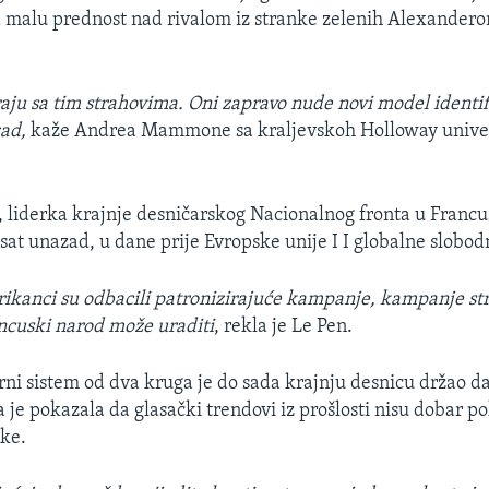
 malu prednost nad rivalom iz stranke zelenih Alexander
graju sa tim strahovima. Oni zapravo nude novi model identif
ad,
kaže Andrea Mammone sa kraljevskoh Holloway univer
 liderka krajnje desničarskog Nacionalnog fronta u Francu
i sat unazad, u dane prije Evropske unije I I globalne slobod
rikanci su odbacili patronizirajuće kampanje, kampanje st
ancuski narod može uraditi
, rekla je Le Pen.
rni sistem od dva kruga je do sada krajnju desnicu držao dal
 je pokazala da glasački trendovi iz prošlosti nisu dobar p
ke.