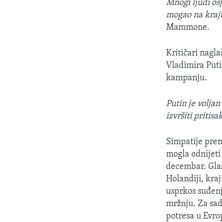
Mnogi ljudi osj
mogao na kraju 
Mammone.
Kritičari nagl
Vladimira Puti
kampanju.
Putin je volja
izvršiti pritis
Simpatije prem
mogla odnijet
decembar. Glas
Holandiji, kra
usprkos suđenj
mržnju. Za sada
potresa u Evro