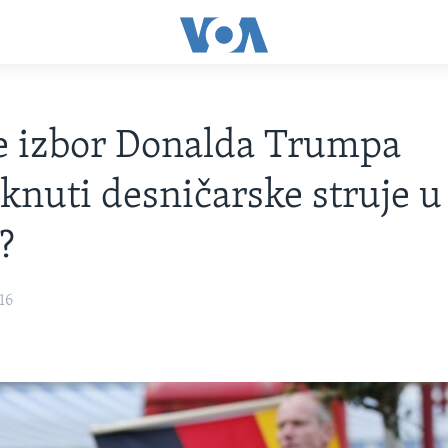
će izbor Donalda Trumpa
knuti desničarske struje u
?
16