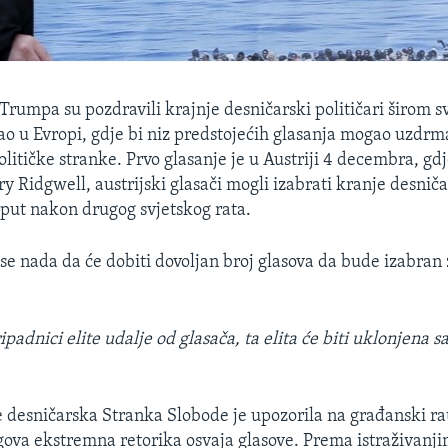
rumpa su pozdravili krajnje desničarski političari širom svi
kao u Evropi, gdje bi niz predstojećih glasanja mogao uzdrm
litičke stranke. Prvo glasanje je u Austriji 4 decembra, gdj
y Ridgwell, austrijski glasači mogli izabrati kranje desnič
 put nakon drugog svjetskog rata.
se nada da će dobiti dovoljan broj glasova da bude izabran 
padnici elite udalje od glasača, ta elita će biti uklonjena s
.
 desničarska Stranka Slobode je upozorila na građanski ra
gova ekstremna retorika osvaja glasove. Prema istraživanj