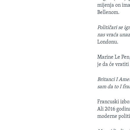
mijenja on ima
Bellenom.
Političari se i
nas vraća unaz
Londonu.
Marine Le Pen,
je da će vratit
Britanci I Ame
sam da to I fr
Francuski izbo
Ali 2016 godina
moderne politi