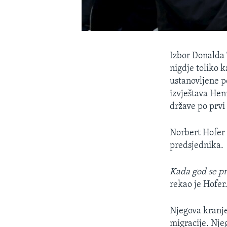
Izbor Donalda T
nigdje toliko 
ustanovljene po
izvještava Henr
države po prvi
Norbert Hofer 
predsjednika.
Kada god se pri
rekao je Hofer
Njegova kranje
migracije. Nje