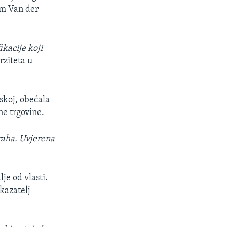
om Van der
ikacije koji
ziteta u
skoj, obećala
ne trgovine.
raha. Uvjerena
je od vlasti.
okazatelj