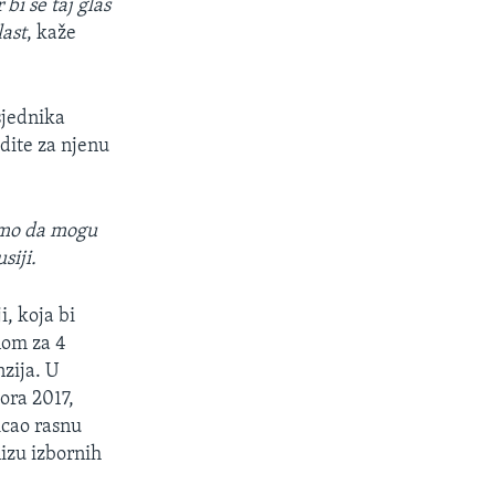
bi se taj glas
last
, kaže
sjednika
dite za njenu
samo da mogu
siji.
, koja bi
nom za 4
zija. U
ora 2017,
icao rasnu
nizu izbornih