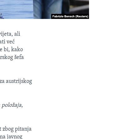
jeta, ali
ati već
e bi, kako
arskog šefa
za austrijskog
a položaja
,
t zbog pitanja
ima javnog