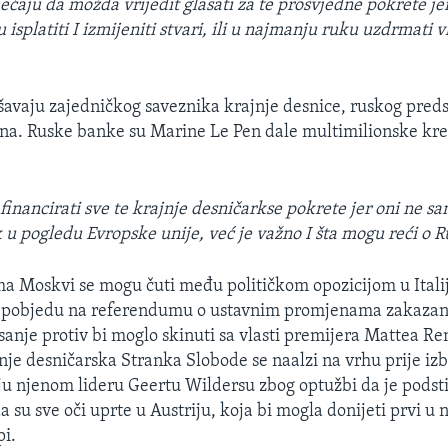
ećaju da možda vrijedit glasati za te prosvjedne pokrete jer 
isplatiti I izmijeniti stvari, ili u najmanju ruku uzdrmati v
ašavaju zajedničkog saveznika krajnje desnice, ruskog pred
na. Ruske banke su Marine Le Pen dale multimilionske kre
n financirati sve te krajnje desničarkse pokrete jer oni ne 
ak u pogledu Evropske unije, već je važno I šta mogu reći o Ru
a Moskvi se mogu čuti među političkom opozicijom u Italiji
i pobjedu na referendumu o ustavnim promjenama zakaza
anje protiv bi moglo skinuti sa vlasti premijera Mattea Ren
jnje desničarska Stranka Slobode se naalzi na vrhu prije izb
u njenom lideru Geertu Wildersu zbog optužbi da je podst
 su sve oči uprte u Austriju, koja bi mogla donijeti prvi u 
pi.