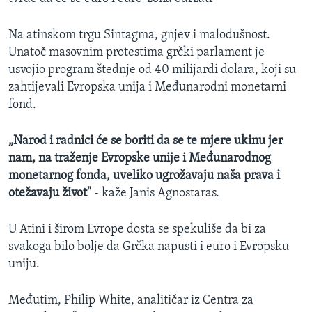
Na atinskom trgu Sintagma, gnjev i malodušnost.
Unatoč masovnim protestima grčki parlament je
usvojio program štednje od 40 milijardi dolara, koji su
zahtijevali Evropska unija i Međunarodni monetarni
fond.
„
Narod
i
radnici
ć
e
se
boriti
da
se
te
mjere
ukinu
jer
nam
,
na
tra
ž
enje
Evropske
unije
i
Me
đ
unarodnog
monetarnog
fonda
,
uveliko
ugro
ž
avaju
na
š
a
prava
i
ote
ž
avaju
ž
ivot
"
- kaže Janis Agnostaras.
U Atini i širom Evrope dosta se spekuliše da bi za
svakoga bilo bolje da Grčka napusti i euro i Evropsku
uniju.
Međutim, Philip White, analitičar iz Centra za