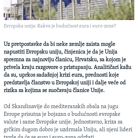
MAGAZIN
O GLASU AMERIKE
Evropska unija: Kakva je budućnost eura i euro-zone?
Learning English
Uz pretpostavke da bi neke zemlje zaista mogle
PRATITE NAS
napustiti Evropsku uniju, činjenica je da je Unija
spremna za najnoviju članicu, Hrvatsku, sa kojom je
privela kraju razgovore o pristupanju. Analitičari kažu
da su, uprkos sadašnjoj krizi eura, prednosti koje
Jezici
predstavlja članstvo u Evropskoj uniji i dalje veće od
rizika sa kojima se suočavaju članice Unije.
Od Skandinavije do mediteranskih obala na jugu
Evrope prisutna je bojazan o budućnosti evropske
valute i same Evropske unije. Jednostavno, kriza sa
grčkim dugom dobro je uzdrmala Uniju, ali njeni lideri
tvrde da će se euro i euro-zona održati