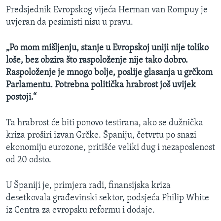
Predsjednik Evropskog vijeća Herman van Rompuy je
uvjeran da pesimisti nisu u pravu.
„Po mom mišljenju, stanje u
Evropskoj u
niji nije toliko
loše, bez obzira što raspoloženje nije tako dobro.
R
aspoloženje je mnogo bolje, poslije glasanja u grčkom
Parlamentu. Potrebna politička hrabrost još uvijek
postoji.“
Ta hrabrost će biti ponovo testirana, ako se dužnička
kriza proširi izvan Grčke. Španiju, četvrtu po snazi
ekonomiju eurozone, pritišće veliki dug i nezaposlenost
od 20 odsto.
U Španiji je, primjera radi, finansijska kriza
desetkovala građevinski sektor, podsjeća Philip White
iz Centra za evropsku reformu i dodaje.