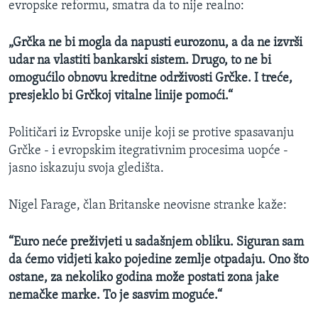
evropske reformu, smatra da to nije realno:
„Grčka ne bi mogla da napusti eurozonu, a da ne izvrši
udar na vlastiti bankarski sistem. Drugo, to ne bi
omogućilo obnovu kreditne održivosti Grčke. I treće,
presjeklo bi Grčkoj vitalne linije pomoći.“
Političari iz Evropske unije koji se protive spasavanju
Grčke - i evropskim itegrativnim procesima uopće -
jasno iskazuju svoja gledišta.
Nigel Farage, član Britanske neovisne stranke kaže:
“Euro neće preživjeti u sadašnjem obliku. Siguran sam
da ćemo vidjeti kako pojedine zemlje otpadaju. Ono što
ostane, za nekoliko godina može postati zona jake
nemačke marke. To je sasvim moguće.“