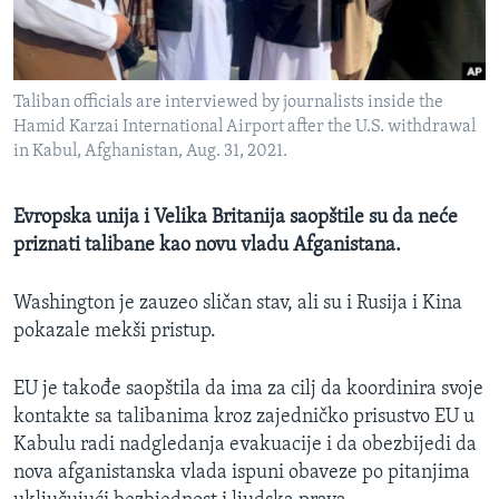
MAGAZIN
O GLASU AMERIKE
Taliban officials are interviewed by journalists inside the
Learning English
Hamid Karzai International Airport after the U.S. withdrawal
in Kabul, Afghanistan, Aug. 31, 2021.
PRATITE NAS
Evropska unija i Velika Britanija saopštile su da neće
priznati talibane kao novu vladu Afganistana.
Jezici
Washington je zauzeo sličan stav, ali su i Rusija i Kina
pokazale mekši pristup.
EU je takođe saopštila da ima za cilj da koordinira svoje
kontakte sa talibanima kroz zajedničko prisustvo EU u
Kabulu radi nadgledanja evakuacije i da obezbijedi da
nova afganistanska vlada ispuni obaveze po pitanjima