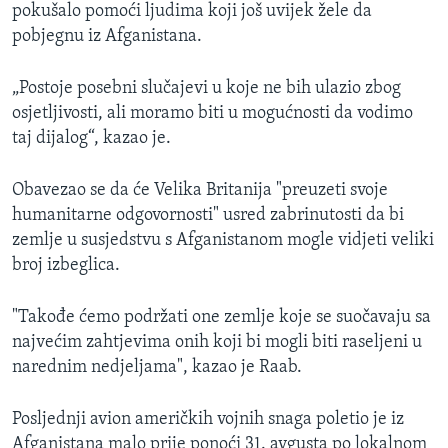
pokušalo pomoći ljudima koji još uvijek žele da
pobjegnu iz Afganistana.
„Postoje posebni slučajevi u koje ne bih ulazio zbog
osjetljivosti, ali moramo biti u mogućnosti da vodimo
taj dijalog“, kazao je.
Obavezao se da će Velika Britanija "preuzeti svoje
humanitarne odgovornosti" usred zabrinutosti da bi
zemlje u susjedstvu s Afganistanom mogle vidjeti veliki
broj izbeglica.
"Takođe ćemo podržati one zemlje koje se suočavaju sa
najvećim zahtjevima onih koji bi mogli biti raseljeni u
narednim nedjeljama", kazao je Raab.
Posljednji avion američkih vojnih snaga poletio je iz
Afganistana malo prije ponoći 31. avgusta po lokalnom