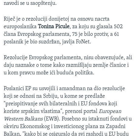
navodi se u saopštenju.
Riječ je o rezoluciji donijetoj na osnovu nacrta
europoslanika
Tonina Picule
, za koju su glasala 502
člana Evropskog parlamenta, 75 je bilo protiv, a 61
poslanik je bio suzdržan, javlja FoNet.
Rezolucije Evropskog parlamenta, nisu obavezujuće, ali
daju naznake o tome kako razmišljaju zemlje članice i
u kom pravcu može ići buduća politika.
Poslanici EP su usvojili i amandman na dio rezolucije
koji se odnosi na Srbiju, u kome se predlaže
"preispitivanje svih bilateralnih i EU fondova koji
koriste srpskim vlastima", prenosi portal
European
Western Balkans
(EWB). Posebno su istaknuti fondovi u
okviru Ekonomskog i investicionog plana za Zapadni
Balkan, "kako bi se osiguralo da svi rashodi u EU budu