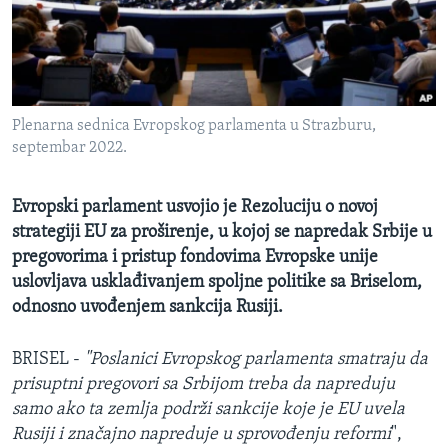
MAGAZIN
O GLASU AMERIKE
Learning English
Plenarna sednica Evropskog parlamenta u Strazburu,
septembar 2022.
PRATITE NAS
Evropski parlament usvojio je Rezoluciju o novoj
strategiji EU za proširenje, u kojoj se napredak Srbije u
Jezici
pregovorima i pristup fondovima Evropske unije
uslovljava usklađivanjem spoljne politike sa Briselom,
odnosno uvođenjem sankcija Rusiji.
BRISEL -
"Poslanici Evropskog parlamenta smatraju da
prisuptni pregovori sa Srbijom treba da napreduju
samo ako ta zemlja podrži sankcije koje je EU uvela
Rusiji i značajno napreduje u sprovođenju reformi
",