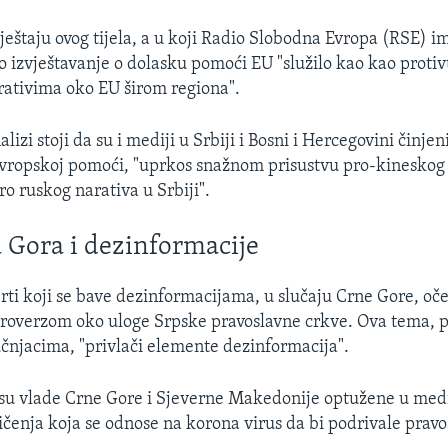
eštaju ovog tijela, a u koji Radio Slobodna Evropa (RSE) im
o izvještavanje o dolasku pomoći EU "služilo kao kao protiv
ativima oko EU širom regiona".
alizi stoji da su i mediji u Srbiji i Bosni i Hercegovini činje
 evropskoj pomoći, "uprkos snažnom prisustvu pro-kineskog 
o ruskog narativa u Srbiji".
 Gora i dezinformacije
erti koji se bave dezinformacijama, u slučaju Crne Gore, oč
troverzom oko uloge Srpske pravoslavne crkve. Ova tema,
učnjacima, "privlači elemente dezinformacija".
 su vlade Crne Gore i Sjeverne Makedonije optužene u med
ničenja koja se odnose na korona virus da bi podrivale prav