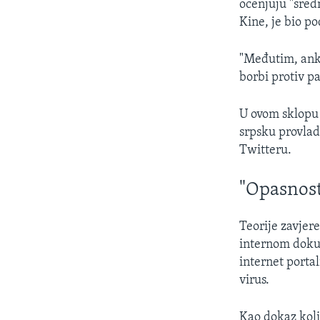
ocenjuju "sred
Kine, je bio 
"Međutim, ank
borbi protiv pa
U ovom sklopu 
srpsku provlad
Twitteru.
"Opasnost
Teorije zavjer
internom doku
internet porta
virus.
Kao dokaz koli