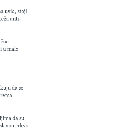
a uvid, stoji
teža anti-
nično
i u malo
ekuju da se
 prema
ijima da su
oslavnu crkvu.