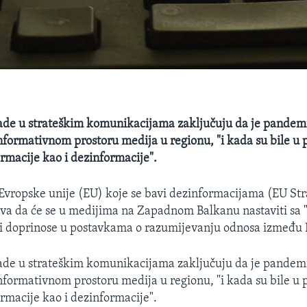
rade u strateškim komunikacijama zaključuju da je pande
nformativnom prostoru medija u regionu, "i kada su bile u 
ormacije kao i dezinformacije".
 Evropske unije (EU) koje se bavi dezinformacijama (EU St
va da će se u medijima na Zapadnom Balkanu nastaviti sa 
i doprinose u postavkama o razumijevanju odnosa između E
rade u strateškim komunikacijama zaključuju da je pande
nformativnom prostoru medija u regionu, "i kada su bile u 
ormacije kao i dezinformacije".