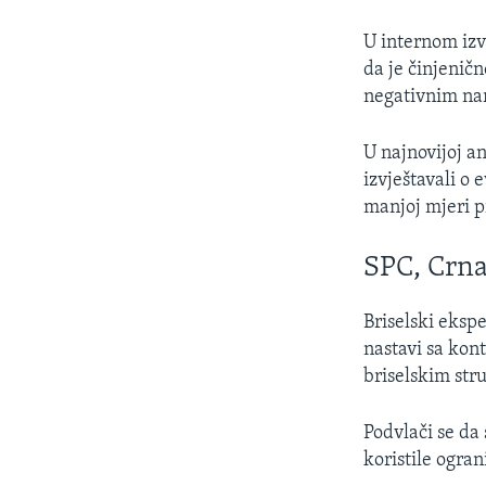
U internom izvj
da je činjeničn
negativnim nar
U najnovijoj an
izvještavali o
manjoj mjeri pr
SPC, Crna
Briselski eksp
nastavi sa kon
briselskim str
Podvlači se da
koristile ogra