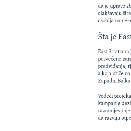
da je upravo z
olakšavaju šir
osoblja na neko
Šta je Ea
East Stratcom 
posvećene istr
predviđanja, r
a koja utiče na
Zapadni Balka
Vodeći projekat
kampanje dezin
razumijevanje 
da razviju otp