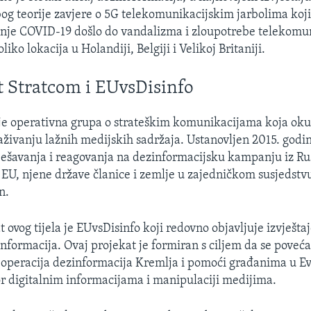
bog teorije zavjere o 5G telekomunikacijskim jarbolima koj
enje COVID-19 došlo do vandalizma i zloupotrebe telekom
liko lokacija u Holandiji, Belgiji i Velikoj Britaniji.
st Stratcom i EUvsDisinfo
je operativna grupa o strateškim komunikacijama koja oku
aživanju lažnih medijskih sadržaja. Ustanovljen 2015. godin
ješavanja i reagovanja na dezinformacijsku kampanju iz Ru
 EU, njene države članice i zemlje u zajedničkom susjedstvu
n.
 ovog tijela je EUvsDisinfo koji redovno objavljuje izvještaj
formacija. Ovaj projekat je formiran s ciljem da se poveća j
operacija dezinformacija Kremlja i pomoći građanima u Evr
or digitalnim informacijama i manipulaciji medijima.