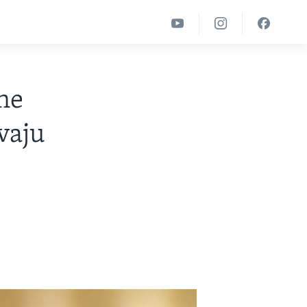
žne
avaju