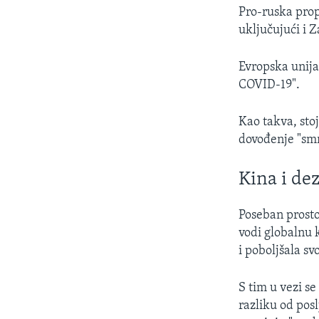
Pro-ruska prop
uključujući i 
Evropska unija
COVID-19".
Kao takva, sto
dovođenje "smr
Kina i de
Poseban prosto
vodi globalnu 
i poboljšala s
S tim u vezi se
razliku od pos