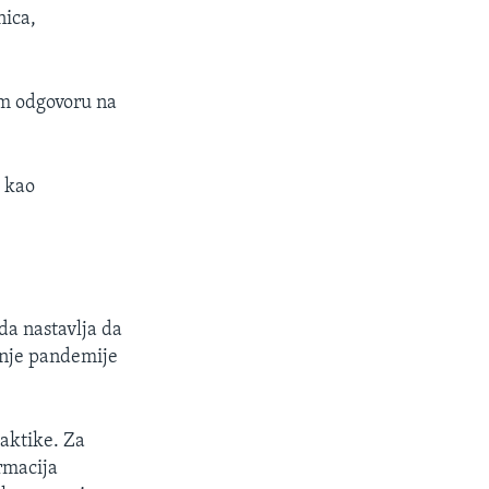
nica,
om odgovoru na
a kao
da nastavlja da
anje pandemije
taktike. Za
rmacija