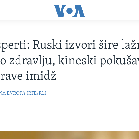
perti: Ruski izvori šire la
i o zdravlju, kineski pokuš
rave imidž
NA EVROPA (RFE/RL)