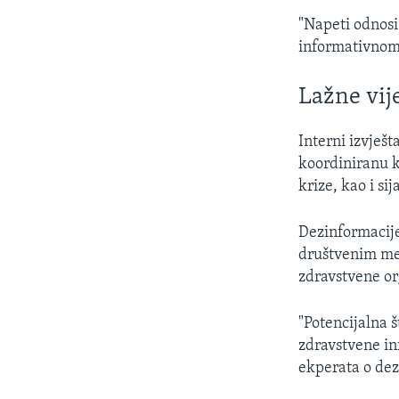
"Napeti odnosi
informativnom 
Lažne vije
Interni izvješt
koordiniranu k
krize, kao i s
Dezinformacije
društvenim med
zdravstvene or
"Potencijalna š
zdravstvene in
ekperata o de