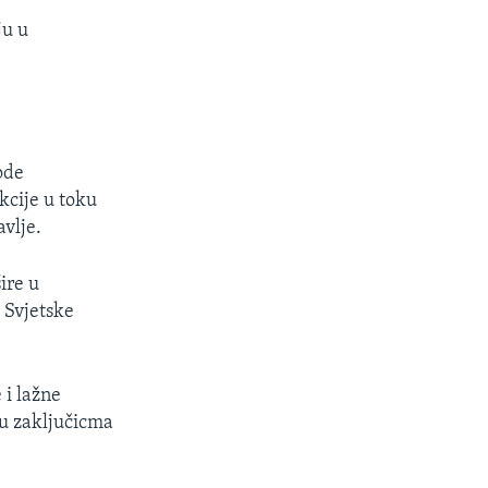
ju u
vode
kcije u toku
avlje.
ire u
 Svjetske
 i lažne
 u zaključicma