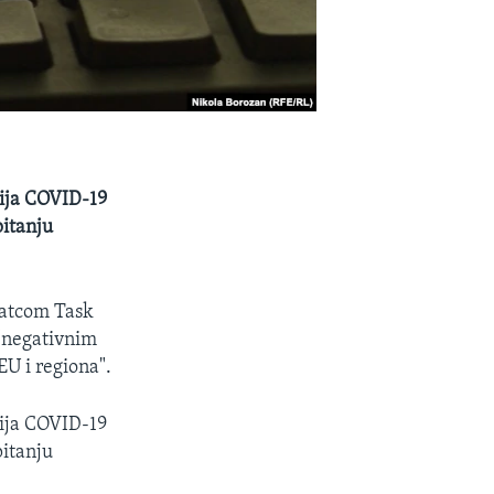
mija COVID-19
pitanju
ratcom Task
"negativnim
U i regiona".
mija COVID-19
pitanju