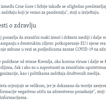
 između Crne Gore i Srbije takođe se očigledno predstavlja
sadržaju koji je vezan za pandemiju", stoji u izvještaju.
sti o zdravlju
aj ponavlja da zvanični ruski izvori i državni mediji i dalje 
ampanju s dvostrukim ciljem: potkopavanje EU i njene rea
ijanje zabune u vezi sa posljedicama zaraze COVID-19 na zdr
 podržane od strane Kremlja, oko korona virusa i dalje se š
ijima, čak i ako su u suprotnosti sa zvaničnim uputstvima
ganizacije, kao i politikama sadržaja društvenih medija.
teta ocjenjuje se velikom, jer je dokazano da teorije zavjere
formacije negativno utiču na zdravstveno ponašanje", stoji
zinformacijama.