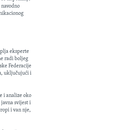
i navodno
unikacionog
plja eksperte
e radi boljeg
ske Federacije
, uključujući i
e i analize oko
avna svijest i
opi i van nje,