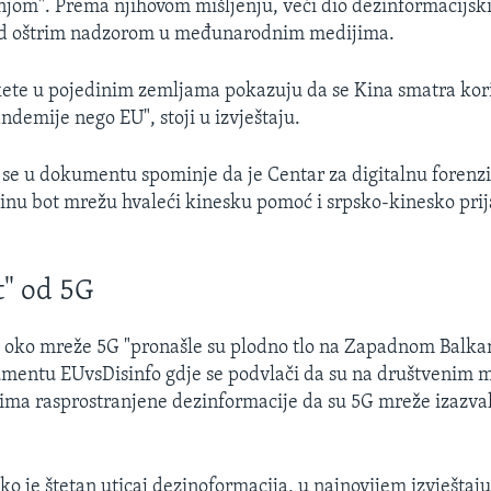
njom". Prema njihovom mišljenju, veći dio dezinformacijsk
pod oštrim nadzorom u međunarodnim medijima.
ete u pojedinim zemljama pokazuju da se Kina smatra kor
ndemije nego EU", stoji u izvještaju.
se u dokumentu spominje da je Centar za digitalnu forenzi
inu bot mrežu hvaleći kinesku pomoć i srpsko-kinesko prija
" od 5G
e oko mreže 5G "pronašle su plodno tlo na Zapadnom Balkanu
mentu EUvsDisinfo gdje se podvlači da su na društvenim m
lima rasprostranjene dezinformacije da su 5G mreže izazva
ko je štetan uticaj dezinoformacija, u najnovijem izvještaj