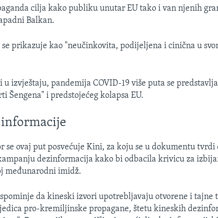
aganda cilja kako publiku unutar EU tako i van njenih gra
Zapadni Balkan.
 se prikazuje kao "neučinkovita, podijeljena i cinična u sv
ji u izvještaju, pandemija COVID-19 više puta se predstavlj
ti Šengena" i predstojećeg kolapsa EU.
zinformacije
r se ovaj put posvećuje Kini, za koju se u dokumentu tvrdi 
kampanju dezinformacija kako bi odbacila krivicu za izbij
voj međunarodni imidž.
 spominje da kineski izvori upotrebljavaju otvorene i tajne 
ljedica pro-kremiljinske propagane, štetu kineskih dezinfo