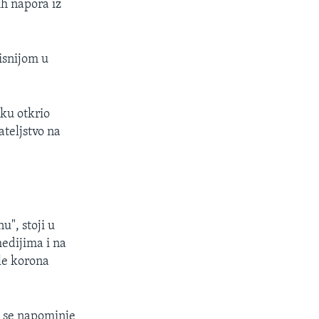
ih napora iz
isnijom u
ku otkrio
teljstvo na
", stoji u
edijima i na
le korona
u se napominje