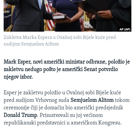
MAGAZIN
O GLASU AMERIKE
Learning English
Zakletva Marka Espera u Ovalnoj sobi Bijele kuće pred
sudijom Semjuelom Ailtom
PRATITE NAS
Mark Esper, novi američki ministar odbrane, položio je
zakletvu nedugo pošto je američki Senat potvrdio
Jezici
njegov izbor.
Esper je zakletvu položio u Ovalnoj sobi Bijele kuće
pred sudijom Vrhovnog suda
Semjuelom Alitom
tokom
ceremonije čiji je domaćin bio američki predsjednik
Donald Trump
. Prisustvovali su joj većinom
republikanski predstavnici u američkom Kongresu.