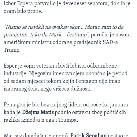
Izbor Espera potvrdilo je devedeset senatora, dok ih je
osam bilo protiv.
"Nismo se navikli na ovakav skor… Morao sam to da
primjetim, tako da Mark – čestitam”,
poručio je novom
američkom ministru odbrane predsjednik SAD-a
Trump.
Esper je vojni veteran i bivši lobista odbrambene
industrije. Njegovim imenovanjem okončan je period
od sedam mjeseci tokom kojih Pentagon nije imao
izabranog šefa, nego vršioca dužnosti.
Pentagon je bio bez trajnog lidera od početka januara
kada je
Džejms Matis
podnio ostavku zbog političkih
razlika izmedju njega i Trumpa.
Matisov dotadašnji zamenik
Patrik Šenahan
postao je