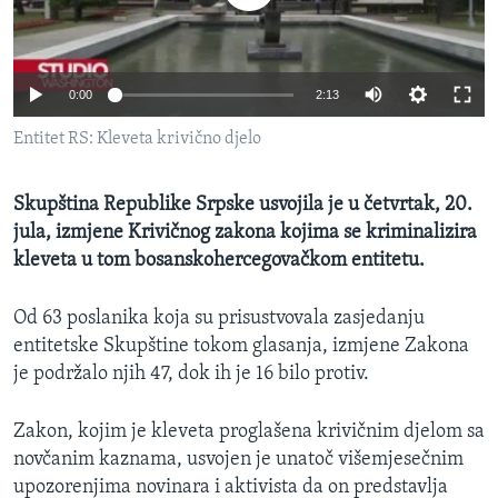
MAGAZIN
O GLASU AMERIKE
0:00
2:13
Learning English
Entitet RS: Kleveta krivično djelo
PRATITE NAS
Skupština Republike Srpske usvojila je u četvrtak, 20.
jula, izmjene Krivičnog zakona kojima se kriminalizira
kleveta u tom bosanskohercegovačkom entitetu.
Jezici
Od 63 poslanika koja su prisustvovala zasjedanju
entitetske Skupštine tokom glasanja, izmjene Zakona
je podržalo njih 47, dok ih je 16 bilo protiv.
Zakon, kojim je kleveta proglašena krivičnim djelom sa
novčanim kaznama, usvojen je unatoč višemjesečnim
upozorenjima novinara i aktivista da on predstavlja