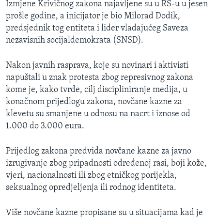
Izmjene Krivičnog zakona najavljene su u RS-u u jesen
prošle godine, a inicijator je bio Milorad Dodik,
predsjednik tog entiteta i lider vladajućeg Saveza
nezavisnih socijaldemokrata (SNSD).
Nakon javnih rasprava, koje su novinari i aktivisti
napuštali u znak protesta zbog represivnog zakona
kome je, kako tvrde, cilj discipliniranje medija, u
konačnom prijedlogu zakona, novčane kazne za
klevetu su smanjene u odnosu na nacrt i iznose od
1.000 do 3.000 eura.
Prijedlog zakona predviđa novčane kazne za javno
izrugivanje zbog pripadnosti određenoj rasi, boji kože,
vjeri, nacionalnosti ili zbog etničkog porijekla,
seksualnog opredjeljenja ili rodnog identiteta.
Više novčane kazne propisane su u situacijama kad je