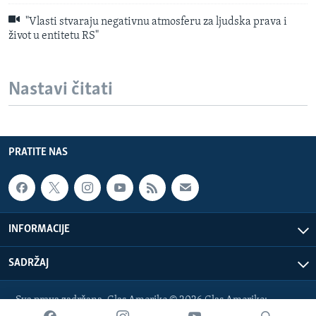
"Vlasti stvaraju negativnu atmosferu za ljudska prava i
život u entitetu RS"
Nastavi čitati
PRATITE NAS
INFORMACIJE
SADRŽAJ
Sva prava zadržana. Glas Amerike © 2026 Glas Amerike:
bosnian-service@voanews.com