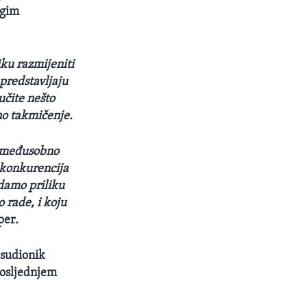
ugim
iku razmijeniti
predstavljaju
aučite nešto
no takmičenje.
e međusobno
 konkurencija
 damo priliku
 rade, i koju
per
.
 sudionik
posljednjem