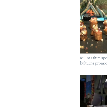
Kulinarskim spec
kulturne promoc