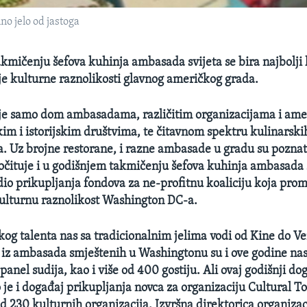
o jelo od jastoga
kmičenju šefova kuhinja ambasada svijeta se bira najbolji 
e kulturne raznolikosti glavnog američkog grada.
e samo dom ambasadama, različitim organizacijama i amer
im i istorijskim društvima, te čitavnom spektru kulinarskih 
sa. Uz brojne restorane, i razne ambasade u gradu su poznat
e očituje i u godišnjem takmičenju šefova kuhinja ambasada 
dio prikupljanja fondova za ne-profitnu koaliciju koja pro
ulturnu raznolikost Washington DC-a.
skog talenta nas sa tradicionalnim jelima vodi od Kine do V
 iz ambasada smještenih u Washingtonu su i ove godine nas
panel sudija, kao i više od 400 gostiju. Ali ovaj godišnji d
 je i događaj prikupljanja novca za organizaciju Cultural T
od 230 kulturnih organizacija. Izvršna direktorica organiza