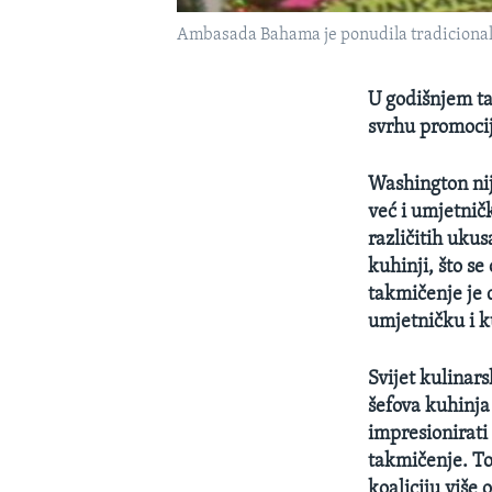
Ambasada Bahama je ponudila tradicionaln
U godišnjem ta
svrhu promocij
Washington nij
već i umjetničk
različitih uku
kuhinji, što s
takmičenje je 
umjetničku i k
Svijet kulinar
šefova kuhinja
impresionirati 
takmičenje. To
koaliciju više 