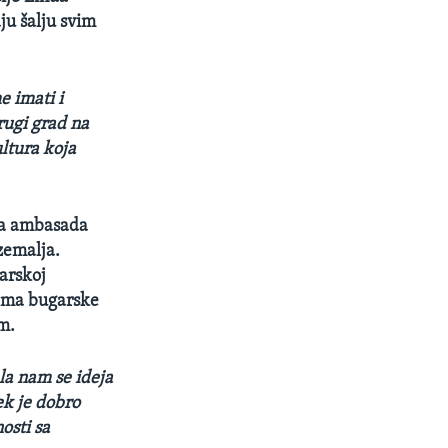
ju šalju svim
e imati i
ugi grad na
ultura koja
ja ambasada
zemalja.
arskoj
jama bugarske
m.
la nam se ideja
ek je dobro
osti sa