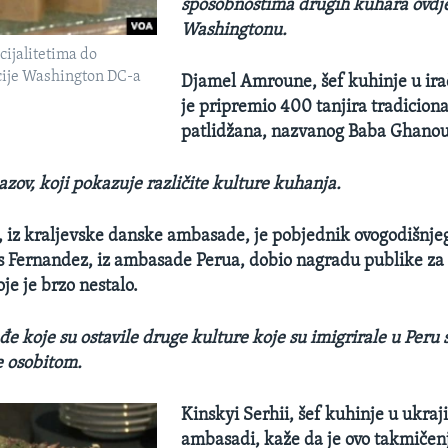
sposobnostima drugih kuhara ovdj
Washingtonu.
ijalitetima do
ije Washington DC-a
Djamel Amroune, šef kuhinje u ira
je pripremio 400 tanjira tradiciona
patlidžana, nazvanog Baba Ghanou
zazov, koji pokazuje različite kulture kuhanja.
, iz kraljevske danske ambasade, je pobjednik ovogodišnje
is Fernandez, iz ambasade Perua, dobio nagradu publike za
oje je brzo nestalo.
eđe koje su ostavile druge kulture koje su imigrirale u Per
e osobitom.
Kinskyi Serhii, šef kuhinje u ukraj
ambasadi, kaže da je ovo takmičen