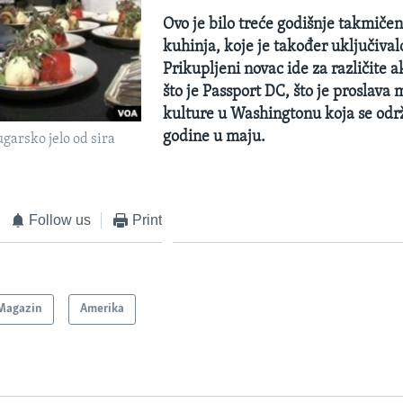
Ovo je bilo treće godišnje takmičen
kuhinja, koje je također uključivalo
Prikupljeni novac ide za različite a
što je Passport DC, što je proslav
kulture u Washingtonu koja se odr
godine u maju.
garsko jelo od sira
Follow us
Print
Magazin
Amerika