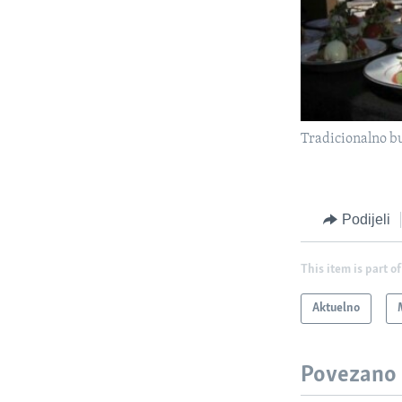
Tradicionalno bu
Podijeli
This item is part of
Aktuelno
Povezano