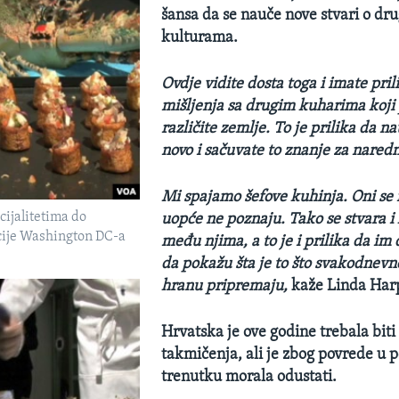
šansa da se nauče nove stvari o dr
kulturama.
Ovdje vidite dosta toga i imate pril
mišljenja sa drugim kuharima koji 
različite zemlje. To je prilika da n
novo i sačuvate to znanje za nared
Mi spajamo šefove kuhinja. Oni s
ijalitetima do
uopće ne poznaju. Tako se stvara i
ije Washington DC-a
među njima, a to je i prilika da im
da pokažu šta je to što svakodnevno
hranu pripremaju,
ka
že Linda Har
Hrvatska je ove godine trebala biti
takmičenja, ali je zbog povrede u 
trenutku morala odustati.