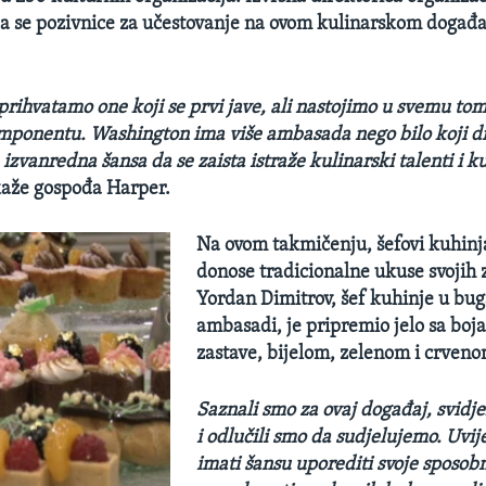
a se pozivnice za učestovanje na ovom kulinarskom događa
prihvatamo one koji se prvi jave, ali nastojimo u svemu tom
mponentu. Washington ima više ambasada nego bilo koji dr
je izvanredna šansa da se zaista istraže kulinarski talenti i k
kaže gospođa Harper.
Na ovom takmičenju, šefovi kuhin
donose tradicionalne ukuse svojih 
Yordan Dimitrov, šef kuhinje u bug
ambasadi, je pripremio jelo sa bo
zastave, bijelom, zelenom i crveno
Saznali smo za ovaj događaj, svidje
i odlučili smo da sudjelujemo. Uvij
imati šansu uporediti svoje sposobn