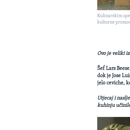
Kulinarskim spec
kulturne promoc
Ovo je veliki i
Šef Lars Beese
dok je Jose Lu
jelo ceviche, k
Utjecaj i naslj
kuhinju učinil