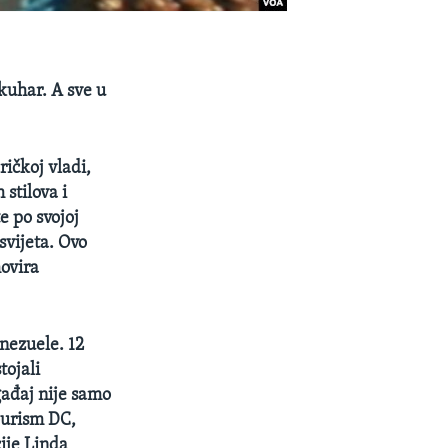
kuhar. A sve u
ičkoj vladi,
stilova i
e po svojoj
svijeta. Ovo
movira
enezuele. 12
tojali
ogađaj nije samo
ourism DC,
cije Linda