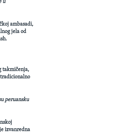
e u
čkoj ambasadi,
lnog jela od
sh.
g takmičenja,
 tradicionalno
u su peruansku
inskoj
je izvanredna