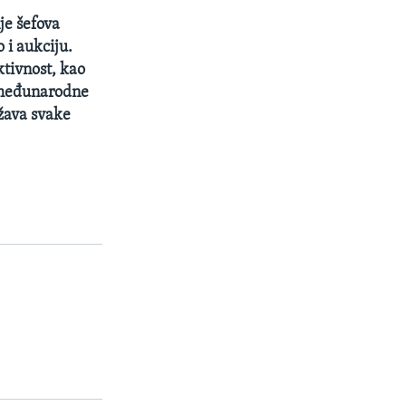
je šefova
 i aukciju.
ktivnost, kao
a međunarodne
žava svake