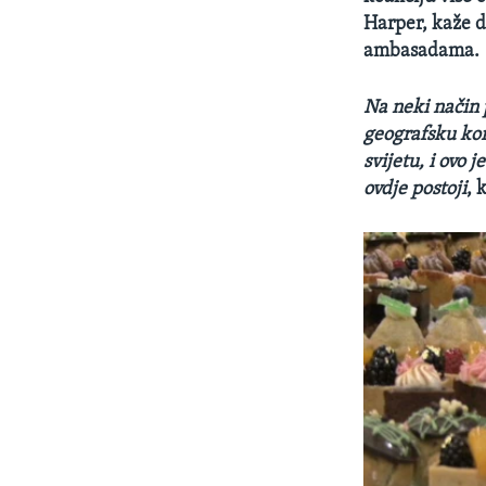
Harper, kaže d
ambasadama.
Na neki način 
geografsku ko
svijetu, i ovo 
ovdje postoji
, 