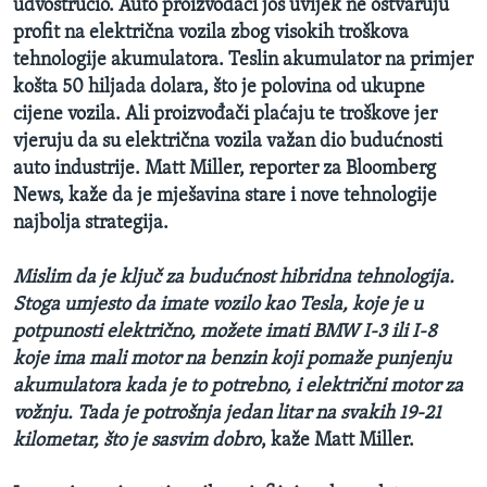
udvostručio. Auto proizvođači još uvijek ne ostvaruju
profit na električna vozila zbog visokih troškova
tehnologije akumulatora. Teslin akumulator na primjer
košta 50 hiljada dolara, što je polovina od ukupne
cijene vozila. Ali proizvođači plaćaju te troškove jer
vjeruju da su električna vozila važan dio budućnosti
auto industrije. Matt Miller, reporter za Bloomberg
News, kaže da je mješavina stare i nove tehnologije
najbolja strategija.
Mislim da je ključ za budućnost hibridna tehnologija.
Stoga umjesto da imate vozilo kao Tesla, koje je u
potpunosti električno, možete imati BMW I-3 ili I-8
koje ima mali motor na benzin koji pomaže punjenju
akumulatora kada je to potrebno, i električni motor za
vožnju. Tada je potrošnja jedan litar na svakih 19-21
kilometar, što je sasvim dobro
, kaže Matt Miller.