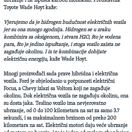
ubrzanje i ne ispušta karbon monoksid. Predstavnik
Toyote Wade Hoyt kaže:
Vjerujemo da je hidrogen budućnost električnih vozila
jer su ona mnogo zgodnija. Hidrogen se u zraku
kombinira sa oksigenom, i stvara H2O, što je vodena
para, što je jedino ispuštanje, i stoga vozilo zaista ne
zagađuje okolinu. I iz te kombinacije dobijate
električnu energiju
, kaže Wade Hoyt.
Mnogi proizvođači sada prave hibridna i električna
vozila. Ford je objelodanio u potpunosti električni
Focus, a Chevy izlazi sa Voltom koji ne zagađuje
okolinu. Dok električna vozila ne zagađuju okolinu, ona
su dosta jaka. Teslino vozilo ima nevjerovatno
ubrzanje, od 0 do 100 kilometara na sat za samo 3.7
sekundi, i sa maksimalnom brzinom od preko 200
kilometara na sat. Električni motori daju veće ubrzanje