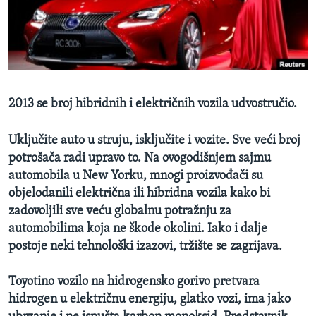
MAGAZIN
O GLASU AMERIKE
Learning English
2013 se broj hibridnih i električnih vozila udvostručio.
PRATITE NAS
Uklju
čite auto u struju, isključite i vozite. Sve veći broj
potrošača radi upravo to. Na ovogodišnjem sajmu
automobila u New Yorku, mnogi proizvođači su
Jezici
objelodanili električna ili hibridna vozila kako bi
zadovoljili sve veću globalnu potražnju za
automobilima koja ne škode okolini. Iako i dalje
postoje neki tehnološki izazovi, tržište se zagrijava.
Toyotino vozilo na hidrogensko gorivo pretvara
hidrogen u električnu energiju, glatko vozi, ima jako