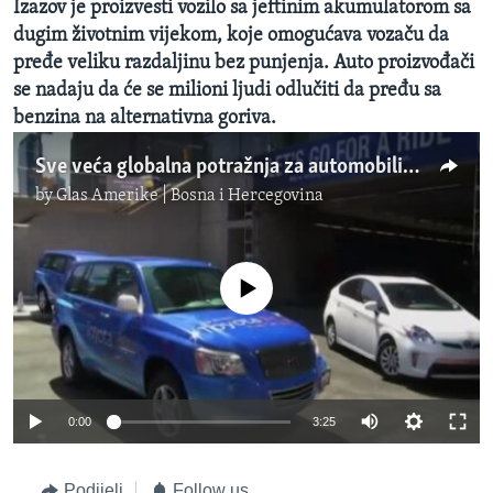
Izazov je proizvesti vozilo sa jeftinim akumulatorom sa
dugim životnim vijekom, koje omogućava vozaču da
pređe veliku razdaljinu bez punjenja. Auto proizvođači
se nadaju da će se milioni ljudi odlučiti da pređu sa
benzina na alternativna goriva.
Sve veća globalna potražnja za automobilima koja ne škode okolini
by
Glas Amerike | Bosna i Hercegovina
No media source currently available
0:00
3:25
Podijeli
Follow us