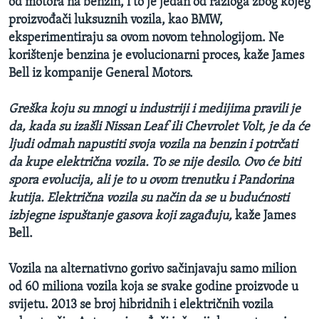
od motora na benzin, i to je jedan od razloga zbog kojeg
proizvođači luksuznih vozila, kao BMW,
eksperimentiraju sa ovom novom tehnologijom. Ne
korištenje benzina je evolucionarni proces, kaže James
Bell iz kompanije General Motors.
Greška koju su mnogi u industriji i medijima pravili je
da, kada su izašli Nissan Leaf ili Chevrolet Volt, je da će
ljudi odmah napustiti svoja vozila na benzin i potrčati
da kupe električna vozila. To se nije desilo. Ovo će biti
spora evolucija, ali je to u ovom trenutku i Pandorina
kutija. Električna vozila su način da se u budućnosti
izbjegne ispuštanje gasova koji zagađuju,
kaže James
Bell.
Vozila na alternativno gorivo sačinjavaju samo milion
od 60 miliona vozila koja se svake godine proizvode u
svijetu. 2013 se broj hibridnih i električnih vozila