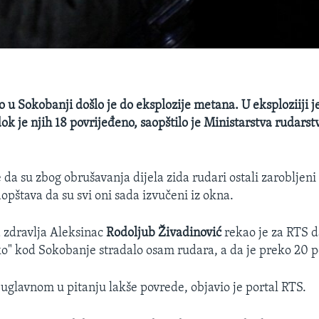
 u Sokobanji došlo je do eksplozije metana. U eksploziiji j
k je njih 18 povrijeđeno, saopštilo je Ministarstva rudarst
da su zbog obrušavanja dijela zida rudari ostali zarobljeni
opštava da su svi oni sada izvučeni iz okna.
 zdravlja Aleksinac
Rodoljub Živadinović
rekao je za RTS d
o" kod Sokobanje stradalo osam rudara, a da je preko 20 p
 uglavnom u pitanju lakše povrede, objavio je portal RTS.