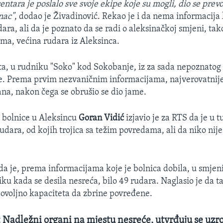
entara je poslalo sve svoje ekipe koje su mogli, dio se prev
nac"
, dodao je Živadinović. Rekao je i da nema informacija k
ara, ali da je poznato da se radi o aleksinačkoj smjeni, ta
ima, većina rudara iz Aleksinca.
ata, u rudniku "Soko" kod Sokobanje, iz za sada nepoznatog
je. Prema prvim nezvaničnim informacijama, najverovatnije
ana, nakon čega se obrušio se dio jame.
 bolnice u Aleksincu
Goran Vidić
izjavio je za RTS da je u t
udara, od kojih trojica sa težim povredama, ali da niko nije
 da je, prema informacijama koje je bolnica dobila, u smjeni
ku kada se desila nesreća, bilo 49 rudara. Naglasio je da t
ovoljno kapaciteta da zbrine povređene.
 Nadležni organi na mjestu nesreće, utvrđuju se uzro