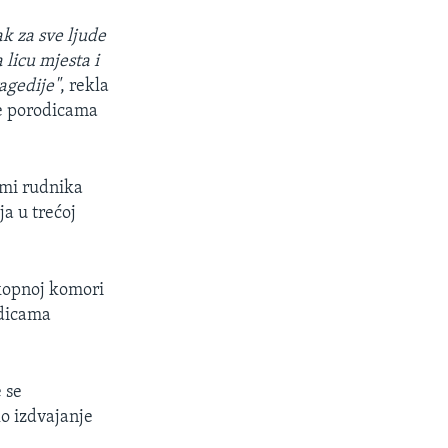
k za sve ljude
a licu mjesta i
agedije"
, rekla
šće porodicama
ami rudnika
ja u trećoj
tkopnoj komori
odicama
 se
o izdvajanje