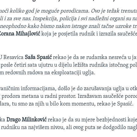
oći koliko god je moguće porodicama. Ovo je težak trenuta
li i za sve nas. Inspekcija, policija i svi nadležni organi su n
e neophodno kako bismo nakon istrage znali tačne uzroke tr
Zorana Mihajlović
koja je posjetila rudnik i izrazila sauče
EU Resavica
Saša Spasić
rekao je da se rudarska nesreća u j
posle četiri sata ujutru u dijelu ležišta rudnika istočnog pol
om redovnih radova na eksploataciji uglja.
aničnim informacijama, došlo je do zarušavanja uglja u o
g prodora metana u radni prostor. Izražavam saučešće por
dara, tu smo za njih u bilo kom momentu, rekao je Spasić.
ika
Drago Milinković
rekao je da su mjere bezbjednosti koje
rudniku na najvišem nivou, ali ovog puta se dodgodilo nagl