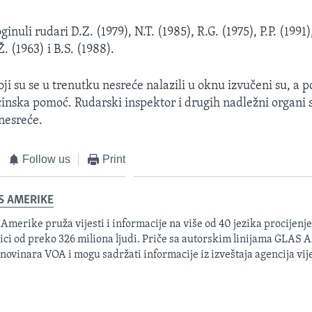
inuli rudari D.Z. (1979), N.T. (1985), R.G. (1975), P.P. (1991),
Ž. (1963) i B.S. (1988).
oji su se u trenutku nesreće nalazili u oknu izvučeni su, a 
inska pomoć. Rudarski inspektor i drugih nadležni organi s
 nesreće.
Follow us
Print
S AMERIKE
 Amerike pruža vijesti i informacije na više od 40 jezika procijenj
ici od preko 326 miliona ljudi. Priče sa autorskim linijama GLAS
 novinara VOA i mogu sadržati informacije iz izveštaja agencija vije