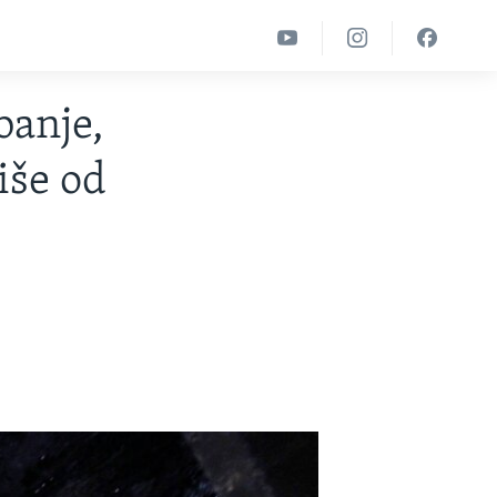
banje,
iše od