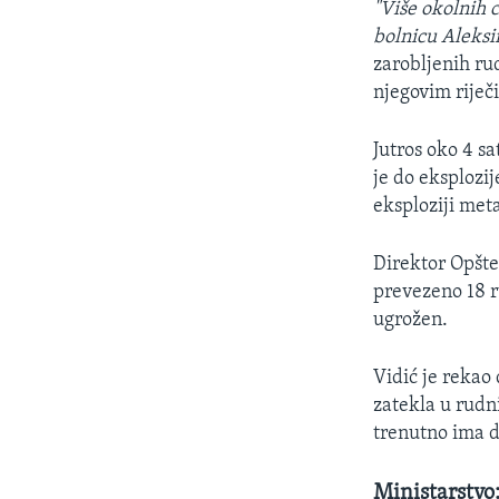
"Više okolnih c
bolnicu Aleksi
zarobljenih rud
njegovim riječ
Jutros oko 4 s
je do eksplozi
eksploziji met
Direktor Opšte
prevezeno 18 r
ugrožen.
Vidić je rekao
zatekla u rudni
trenutno ima d
Ministarstvo: