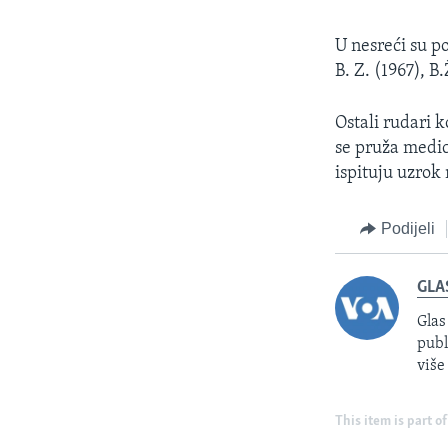
U nesreći su pog
B. Z. (1967), B.
Ostali rudari k
se pruža medic
ispituju uzrok
Podijeli
GLA
Glas
publ
više
This item is part of