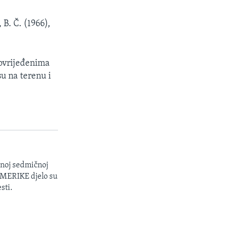
 B. Č. (1966),
povrijeđenima
u na terenu i
enoj sedmičnoj
 AMERIKE djelo su
sti.