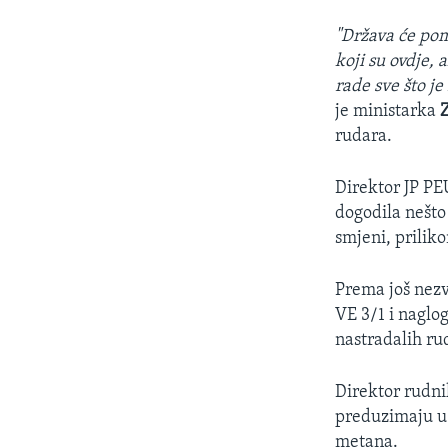
"Država će pom
koji su ovdje, a
rade sve što j
je ministarka
rudara.
Direktor JP P
dogodila nešto 
smjeni, prilik
Prema još nezv
VE 3/1 i naglo
nastradalih ru
Direktor rudn
preduzimaju u 
metana.