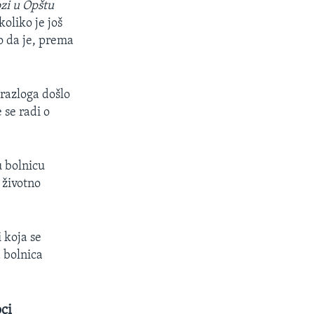
ozi u Opštu
oliko je još
ko da je, prema
 razloga došlo
 se radi o
u bolnicu
 životno
 koja se
a bolnica
ci