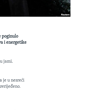
e poginulo
va i energetike
 u jami.
a je u nesreći
ovrijeđeno.