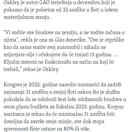
Oakley je autor GAO izvještaja u decembru koji je
pokazao da je polovina od 32 amfiba u floti u lošem
materijalnom stanju.
"Vi vodite ove brodove na zemlju, a ne vodite računa o
njima", rekla je ona za Glas Amerike. “Ovo je otprilike
kao da samo vozite svoj automobil i nikada ne
mijenjate ulje i očekujete da će trajati 15 godina. ...
Ključni sistemi ne funkcionišu na način na koji bi
trebali,” rekao je Oakley.
Kongres je 2022. godine naredio mornarici da zadrži
najmanje 31 amfibu u svojoj floti nakon što je služba
pokušala da se oslobodi šest loše održavanih brodova u
svom planu budžeta za fiskalnu 2023. godinu. Korpus
marinaca je rekao da će minimalno 31 amfiba biti
dovoljna da završe svoje misije, sve dok stopa
spremnosti flote ostane na 80% ili više.