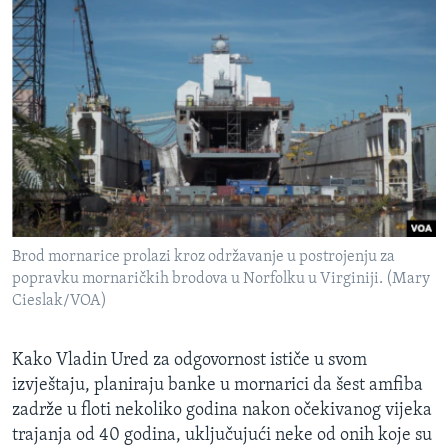
Brod mornarice prolazi kroz održavanje u postrojenju za
popravku mornaričkih brodova u Norfolku u Virginiji. (Mary
Cieslak/VOA)
Kako Vladin Ured za odgovornost ističe u svom
izvještaju, planiraju banke u mornarici da šest amfiba
zadrže u floti nekoliko godina nakon očekivanog vijeka
trajanja od 40 godina, uključujući neke od onih koje su