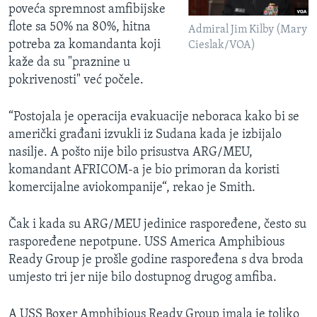
poveća spremnost amfibijske
flote sa 50% na 80%, hitna
Admiral Jim Kilby (Mary
potreba za komandanta koji
Cieslak/VOA)
kaže da su "praznine u
pokrivenosti" već počele.
“Postojala je operacija evakuacije neboraca kako bi se
američki građani izvukli iz Sudana kada je izbijalo
nasilje. A pošto nije bilo prisustva ARG/MEU,
komandant AFRICOM-a je bio primoran da koristi
komercijalne aviokompanije“, rekao je Smith.
Čak i kada su ARG/MEU jedinice raspoređene, često su
raspoređene nepotpune. USS America Amphibious
Ready Group je prošle godine raspoređena s dva broda
umjesto tri jer nije bilo dostupnog drugog amfiba.
A USS Boxer Amphibious Ready Group imala je toliko