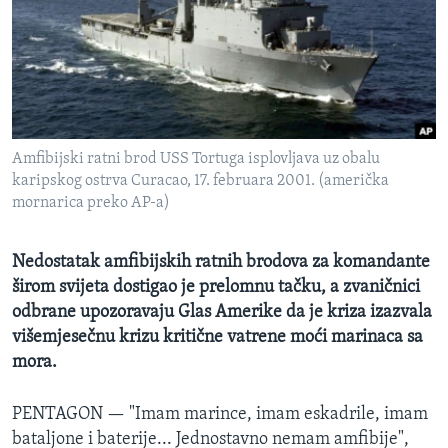
MAGAZIN
O GLASU AMERIKE
Learning English
Amfibijski ratni brod USS Tortuga isplovljava uz obalu
PRATITE NAS
karipskog ostrva Curacao, 17. februara 2001. (američka
mornarica preko AP-a)
Jezici
Nedostatak amfibijskih ratnih brodova za komandante
širom svijeta dostigao je prelomnu tačku, a zvaničnici
odbrane upozoravaju Glas Amerike da je kriza izazvala
višemjesečnu krizu kritične vatrene moći marinaca sa
mora.
PENTAGON —
"Imam marince, imam eskadrile, imam
bataljone i baterije... Jednostavno nemam amfibije",