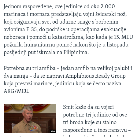
Jednom raspoređene, ove jedinice od oko 2.000
marinaca i mornara predstavljaju vojni švicarski nož,
koji osiguravaju sve, od udarne snage s borbenim
avionima F-35, do podrške u operacijama evakuacije
neboraca i pomoći u katastrofama, kao kada je 15. MEU
požurila humanitarnu pomoć nakon što je u listopadu
posljednji put iskrcala na Filipinima.
Potrebna su tri amfiba – jedan amfib na velikoj palubi i
dva manja – da se napravi Amphibious Ready Group
koja prevozi marince, jedinicu koja se često naziva
ARG/MEU.
Smit kaže da su vojsci
potrebne tri jedinice od ove
tri broda koje su stalno
raspoređene u inostranstvu –