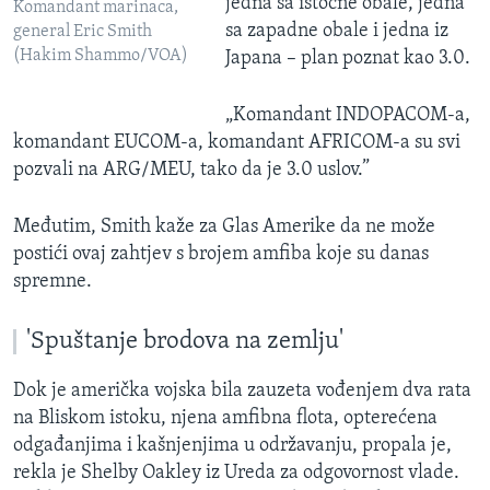
jedna sa istočne obale, jedna
Komandant marinaca,
sa zapadne obale i jedna iz
general Eric Smith
(Hakim Shammo/VOA)
Japana – plan poznat kao 3.0.
„Komandant INDOPACOM-a,
komandant EUCOM-a, komandant AFRICOM-a su svi
pozvali na ARG/MEU, tako da je 3.0 uslov.”
Međutim, Smith kaže za Glas Amerike da ne može
postići ovaj zahtjev s brojem amfiba koje su danas
spremne.
'Spuštanje brodova na zemlju'
Dok je američka vojska bila zauzeta vođenjem dva rata
na Bliskom istoku, njena amfibna flota, opterećena
odgađanjima i kašnjenjima u održavanju, propala je,
rekla je Shelby Oakley iz Ureda za odgovornost vlade.