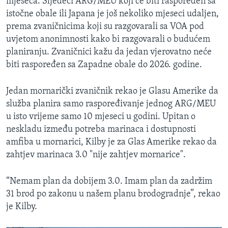
mjeseca. Sljedeći ARG/MEU koji će biti raspoređen sa
istočne obale ili Japana je još nekoliko mjeseci udaljen,
prema zvaničnicima koji su razgovarali sa VOA pod
uvjetom anonimnosti kako bi razgovarali o budućem
planiranju. Zvaničnici kažu da jedan vjerovatno neće
biti raspoređen sa Zapadne obale do 2026. godine.
Jedan mornarički zvaničnik rekao je Glasu Amerike da
služba planira samo raspoređivanje jednog ARG/MEU
u isto vrijeme samo 10 mjeseci u godini. Upitan o
neskladu između potreba marinaca i dostupnosti
amfiba u mornarici, Kilby je za Glas Amerike rekao da
zahtjev marinaca 3.0 "nije zahtjev mornarice".
“Nemam plan da dobijem 3.0. Imam plan da zadržim
31 brod po zakonu u našem planu brodogradnje”, rekao
je Kilby.