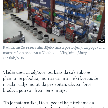
Radnik među rezervnim dijelovima u postrojenju za popravku
mornaričkih brodova u Norfolku u Virginiji. (Mary
Cieslak/VOA)
Vladin ured za odgovornost kaže da čak i ako se
planiranje poboljša, mornarica i marinski korpus će
možda i dalje morati da preispitaju ukupan broj
brodova potrebnih za njene misije.
"To je matematika, i to su podaci koje trebamo da