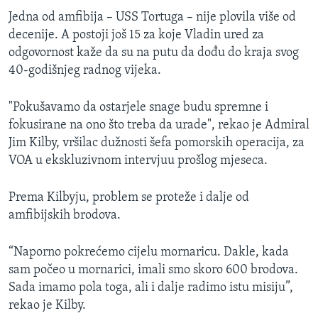
Jedna od amfibija – USS Tortuga – nije plovila više od
decenije. A postoji još 15 za koje Vladin ured za
odgovornost kaže da su na putu da dođu do kraja svog
40-godišnjeg radnog vijeka.
"Pokušavamo da ostarjele snage budu spremne i
fokusirane na ono što treba da urade", rekao je Admiral
Jim Kilby, vršilac dužnosti šefa pomorskih operacija, za
VOA u ekskluzivnom intervjuu prošlog mjeseca.
Prema Kilbyju, problem se proteže i dalje od
amfibijskih brodova.
“Naporno pokrećemo cijelu mornaricu. Dakle, kada
sam počeo u mornarici, imali smo skoro 600 brodova.
Sada imamo pola toga, ali i dalje radimo istu misiju”,
rekao je Kilby.