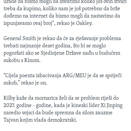
urade da bismo mogli da shvatimo koliko još ovih stvari
treba da kupimo, koliko nam je još potrebno da brže
dođemo na internet da bismo mogli da nastavimo da
ispunjavamo ovaj broj", rekao je Oakley.
General Smith je rekao da će za rješavanje problema
trebati najmanje deset godina, što bi se moglo
pogoršati ako se Sjedinjene Države nađu u budućem
sukobu s Kinom.
“Cijela poenta izbacivanja ARG/MEU je da se spriječi
sukob,” rekao je on.
Kilby kaže da mornarica želi da se problem riješi do
2027. godine - godine, kada je kineski lider Xi Jinping
naredio vojsci da bude spremna da silom zauzme
Tajvan kojim vlada demokratski.