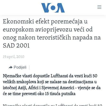
Linkovi
Pređi
na
Ekonomski efekt poremećaja u
glavni
TV PROGRAM
sadržaj
europskom avioprijevozu veći od
VIDEO
Pređi
onog nakon terorističkih napada na
na
FOTOGRAFIJE DANA
SAD 2001
glavnu
VIJESTI
navigaciju
19 april, 2010
Idi
NAUKA I TEHNOLOGIJA
SJEDINJENE AMERIČKE DRŽAVE
na
Podijeli
SPECIJALNI PROJEKTI
BOSNA I HERCEGOVINA
pretragu
Njemačke vlasti dopustile Lufthansi da vrati kući 50
KORUPCIJA
SVIJET
velikih zrakoplova koji se nalaze na destinacijama u
SLOBODA MEDIJA
istočnoj Aziji, Africi i Sjevernoj Americi - vjeruje se da
ŽENSKA STRANA
će se time prevesti oko 15 tisuća putnika
IZBJEGLIČKA STRANA