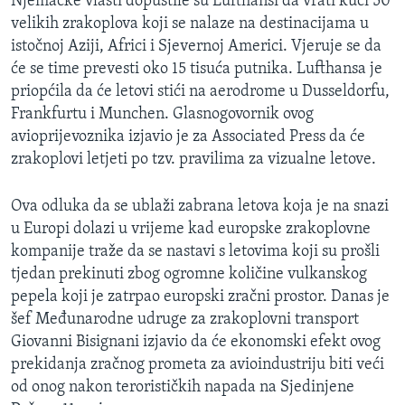
Njemačke vlasti dopustile su Lufthansi da vrati kući 50
MAGAZIN
velikih zrakoplova koji se nalaze na destinacijama u
istočnoj Aziji, Africi i Sjevernoj Americi. Vjeruje se da
O GLASU AMERIKE
će se time prevesti oko 15 tisuća putnika. Lufthansa je
priopćila da će letovi stići na aerodrome u Dusseldorfu,
Learning English
Frankfurtu i Munchen. Glasnogovornik ovog
avioprijevoznika izjavio je za Associated Press da će
PRATITE NAS
zrakoplovi letjeti po tzv. pravilima za vizualne letove.
Ova odluka da se ublaži zabrana letova koja je na snazi
u Europi dolazi u vrijeme kad europske zrakoplovne
Jezici
kompanije traže da se nastavi s letovima koji su prošli
tjedan prekinuti zbog ogromne količine vulkanskog
pepela koji je zatrpao europski zračni prostor. Danas je
šef Međunarodne udruge za zrakoplovni transport
Giovanni Bisignani izjavio da će ekonomski efekt ovog
prekidanja zračnog prometa za avioindustriju biti veći
od onog nakon terorističkih napada na Sjedinjene