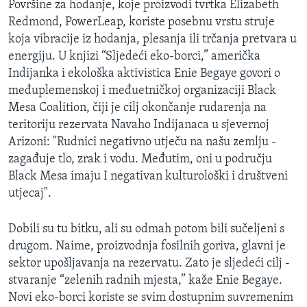
Površine za hodanje, koje proizvodi tvrtka Elizabeth
Redmond, PowerLeap, koriste posebnu vrstu struje
koja vibracije iz hodanja, plesanja ili trčanja pretvara u
energiju. U knjizi “Sljedeći eko-borci,” američka
Indijanka i ekološka aktivistica Enie Begaye govori o
međuplemenskoj i međuetničkoj organizaciji Black
Mesa Coalition, čiji je cilj okončanje rudarenja na
teritoriju rezervata Navaho Indijanaca u sjevernoj
Arizoni: "Rudnici negativno utječu na našu zemlju -
zagađuje tlo, zrak i vodu. Međutim, oni u području
Black Mesa imaju I negativan kulturološki i društveni
utjecaj".
Dobili su tu bitku, ali su odmah potom bili sučeljeni s
drugom. Naime, proizvodnja fosilnih goriva, glavni je
sektor upošljavanja na rezervatu. Zato je sljedeći cilj -
stvaranje “zelenih radnih mjesta,” kaže Enie Begaye.
Novi eko-borci koriste se svim dostupnim suvremenim