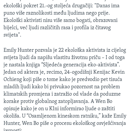
ekološki pokret 21.-og stoljeća drugačiji: "Danas ima
puno više raznolikosti među ljudima nego prije.
Ekološki aktivisti nisu više samo bogati, obrazovani
bijelci, već ljudi različitih rasa i profila iz čitavog
svijeta".
Emily Hunter pozvala je 22 ekološka aktivista iz cijelog
svijeta ljudi da napišu vlastitu životnu priču – I od toga
je nastala knjiga “Sljedeća generacija eko-aktivista”.
Jedan od aktera je, recimo, 24-ogodišnji Kenijac Kevin
Ochieng koji piše o tome kako je predvodio pet tisuća
mladih ljudi kako bi privukao pozornost na problem
klimatskih promjena i zatražio od vlade da poduzme
korake protiv globalnog zatopljavanja. A Wen Bo
opisuje kako je on u KIni informirao ljude o zaštiti
okoliša. U “Osamljenom kineskom ratniku,” kaže Emily
Hunter, Wen Bo piše o procesu ekološkog osvješćivanja
javnosti: