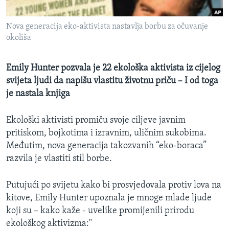
MAGAZIN
Nova generacija eko-aktivista nastavlja borbu za očuvanje
O GLASU AMERIKE
okoliša
Learning English
Emily Hunter pozvala je 22 ekološka aktivista iz cijelog
svijeta ljudi da napišu vlastitu životnu priču – I od toga
PRATITE NAS
je nastala knjiga
Ekološki aktivisti promiču svoje ciljeve javnim
Jezici
pritiskom, bojkotima i izravnim, uličnim sukobima.
Međutim, nova generacija takozvanih “eko-boraca”
razvila je vlastiti stil borbe.
Putujući po svijetu kako bi prosvjedovala protiv lova na
kitove, Emily Hunter upoznala je mnoge mlade ljude
koji su – kako kaže - uvelike promijenili prirodu
ekološkog aktivizma:"