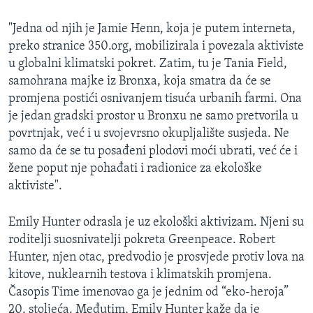
"Jedna od njih je Jamie Henn, koja je putem interneta,
preko stranice 350.org, mobilizirala i povezala aktiviste
u globalni klimatski pokret. Zatim, tu je Tania Field,
samohrana majke iz Bronxa, koja smatra da će se
promjena postići osnivanjem tisuća urbanih farmi. Ona
je jedan gradski prostor u Bronxu ne samo pretvorila u
povrtnjak, već i u svojevrsno okupljalište susjeda. Ne
samo da će se tu posađeni plodovi moći ubrati, već će i
žene poput nje pohađati i radionice za ekološke
aktiviste".
Emily Hunter odrasla je uz ekološki aktivizam. Njeni su
roditelji suosnivatelji pokreta Greenpeace. Robert
Hunter, njen otac, predvodio je prosvjede protiv lova na
kitove, nuklearnih testova i klimatskih promjena.
Časopis Time imenovao ga je jednim od “eko-heroja”
20. stoljeća. Međutim, Emily Hunter kaže da je