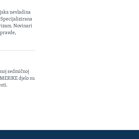
jska nevladina
 Specijalizirana
orizam. Novinari
 pravde,
enoj sedmičnoj
 AMERIKE djelo su
sti.