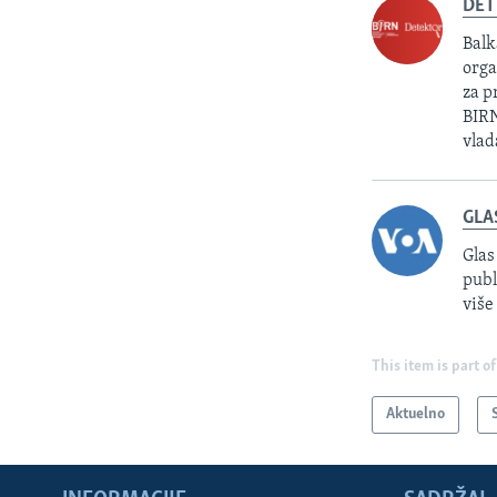
DET
Balk
orga
za p
BIRN
vlad
GLA
Glas
publ
više
This item is part of
Aktuelno