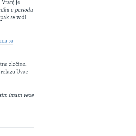
 Vranj je
enika u periodu
upak se vodi
ima sa
tne zločine.
prelazu Uvac
 s tim imam veze