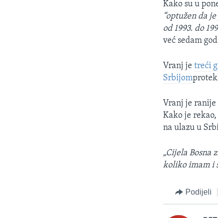
Kako su u poned
“optužen da je 
od 1993. do 19
već sedam god
Vranj je
treći 
Srbijom
protek
Vranj je ranij
Kako je rekao,
na ulazu u Srbi
„Cijela Bosna z
koliko imam i 
Podijeli