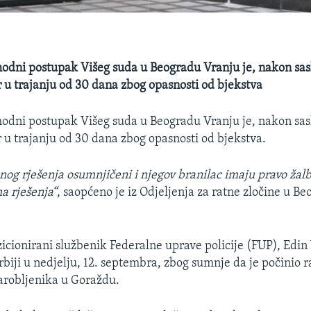
hodni postupak Višeg suda u Beogradu Vranju je, nakon sas
r u trajanju od 30 dana zbog opasnosti od bjekstva
hodni postupak Višeg suda u Beogradu Vranju je, nakon sas
r u trajanju od 30 dana zbog opasnosti od bjekstva.
nog rješenja osumnjičeni i njegov branilac imaju pravo žalb
a rješenja“
, saopćeno je iz Odjeljenja za ratne zločine u 
zicionirani službenik Federalne uprave policije (FUP), Edin
rbiji u nedjelju, 12. septembra, zbog sumnje da je počinio r
zarobljenika u Goraždu.