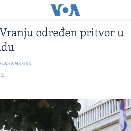
Vranju određen pritvor u
adu
GLAS AMERIKE
021