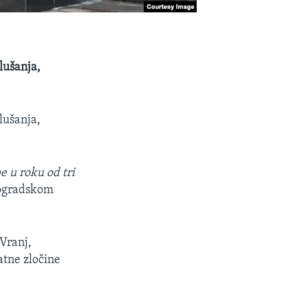
lušanja,
lušanja,
e u roku od tri
Beogradskom
 Vranj,
atne zločine