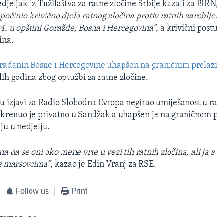
jeljak iz Tužilaštva za ratne zločine Srbije kazali za BIRN,
počinio krivično djelo ratnog zločina protiv ratnih zaroblj
94. u opštini Goražde, Bosna i Hercegovina”
, a krivični post
ina.
građanin Bosne i Hercegovine uhapšen na graničnim prelaz
lih godina zbog optužbi za ratne zločine.
e u izjavi za Radio Slobodna Evropa negirao umiješanost u ra
 krenuo je privatno u Sandžak a uhapšen je na graničnom 
ju u nedjelju.
na da se oni oko mene vrte u vezi tih ratnih zločina, ali ja
s marsovcima”
, kazao je Edin Vranj za RSE.
Follow us
Print