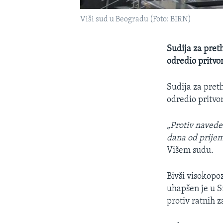
Viši sud u Beogradu (Foto: BIRN)
Sudija za pret
odredio pritvo
Sudija za pret
odredio pritvo
„Protiv navede
dana od prijem
Višem sudu.
Bivši visokopo
uhapšen je u S
protiv ratnih 