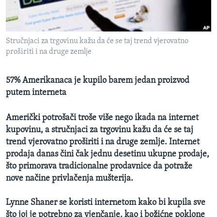
MAGAZIN
O GLASU AMERIKE
Stručnjaci za trgovinu kažu da će se taj trend vjerovatno
Learning English
proširiti i na druge zemlje
PRATITE NAS
57% Amerikanaca je kupilo barem jedan proizvod
putem interneta
Američki potrošači troše više nego ikada na internet
Jezici
kupovinu, a stručnjaci za trgovinu kažu da će se taj
trend vjerovatno proširiti i na druge zemlje. Internet
prodaja danas čini čak jednu desetinu ukupne prodaje,
što primorava tradicionalne prodavnice da potraže
nove načine privlačenja mušterija.
Lynne Shaner se koristi internetom kako bi kupila sve
što joj je potrebno za vjenčanje, kao i božićne poklone