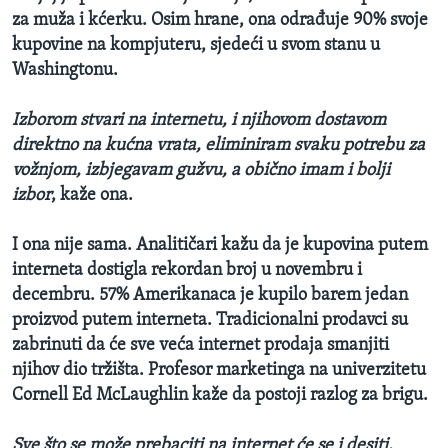
za muža i kćerku. Osim hrane, ona odrađuje 90% svoje
kupovine na kompjuteru, sjedeći u svom stanu u
Washingtonu.
Izborom stvari na internetu, i njihovom dostavom
direktno na kućna vrata, eliminiram svaku potrebu za
vožnjom, izbjegavam gužvu, a obično imam i bolji
izbor
, kaže ona.
I ona nije sama. Analitičari kažu da je kupovina putem
interneta dostigla rekordan broj u novembru i
decembru. 57% Amerikanaca je kupilo barem jedan
proizvod putem interneta. Tradicionalni prodavci su
zabrinuti da će sve veća internet prodaja smanjiti
njihov dio tržišta. Profesor marketinga na univerzitetu
Cornell Ed McLaughlin kaže da postoji razlog za brigu.
Sve što se može prebaciti na internet će se i desiti,