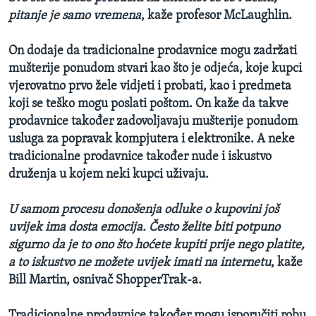
pitanje je samo vremena
, kaže profesor McLaughlin.
On dodaje da tradicionalne prodavnice mogu zadržati
mušterije ponudom stvari kao što je odjeća, koje kupci
vjerovatno prvo žele vidjeti i probati, kao i predmeta
koji se teško mogu poslati poštom. On kaže da takve
prodavnice također zadovoljavaju mušterije ponudom
usluga za popravak kompjutera i elektronike. A neke
tradicionalne prodavnice također nude i iskustvo
druženja u kojem neki kupci uživaju.
U samom procesu donošenja odluke o kupovini još
uvijek ima dosta emocija. Često želite biti potpuno
sigurno da je to ono što hoćete kupiti prije nego platite,
a to iskustvo ne možete uvijek imati na internetu
, kaže
Bill Martin, osnivač ShopperTrak-a.
Tradicionalne prodavnice također mogu isporučiti robu