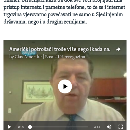
Shaner. Stručnjaci kažu da dok sve veći broj ljudi ima
pristup internetu i pametne telefone, to će se i internet
trgovina vjerovatno povećavati ne samo u Sjedinjenim
državama, nego i u drugim zemljama.
Američki potrošači troše više nego ikada na internet kupovinu
by
Glas Amerike | Bosna i Hercegovina
No media source currently available
0:00
3:14