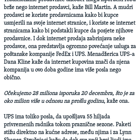
brže nego internet prodavci, kaže Bill Martin. A mudri
prodavci se koriste prodavnicama kako bi kupce
usmjerili na svoje internet stranice, i koriste se internet
stranicama kako bi podstakli kupce da posjete njihove
prodavnice. I dok internet prodaja zabrinjava neke
prodavce, ona predstavlja ogromno povećanje usluga za
poštanske kompanije FedEx i UPS. Menadžerica UPS-a
Dana Kline kaže da internet kupovina znači da njena
kompanija u ovo doba godine ima više posla nego
obično.
Očekujemo 28 miliona isporuka 20 decembra, što je za
oko milion više u odnosu na prošlu godinu
, kaže ona.
UPS ima toliko posla, da upošljava 55 hiljada
privremenih radnika tokom praznične sezone. Paketi
stižu direktno na kućne adrese, među njima i za Lynn