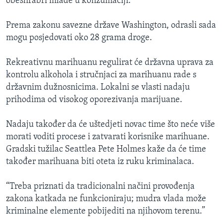
obeshrabri mlade u konzumaciji.”
Prema zakonu savezne države Washington, odrasli sada
mogu posjedovati oko 28 grama droge.
Rekreativnu marihuanu regulirat će državna uprava za
kontrolu alkohola i stručnjaci za marihuanu rade s
državnim dužnosnicima. Lokalni se vlasti nadaju
prihodima od visokog oporezivanja marijuane.
Nadaju također da će uštedjeti novac time što neće više
morati voditi procese i zatvarati korisnike marihuane.
Gradski tužilac Seattlea Pete Holmes kaže da će time
također marihuana biti oteta iz ruku kriminalaca.
“Treba priznati da tradicionalni načini provođenja
zakona katkada ne funkcioniraju; mudra vlada može
kriminalne elemente pobijediti na njihovom terenu.”