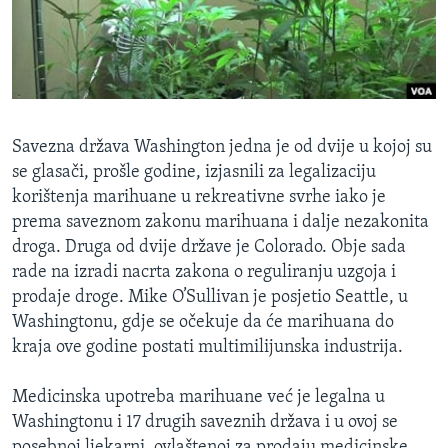
MAGAZIN
O GLASU AMERIKE
Learning English
Savezna država Washington jedna je od dvije u kojoj su
PRATITE NAS
se glasači, prošle godine, izjasnili za legalizaciju
korištenja marihuane u rekreativne svrhe iako je
prema saveznom zakonu marihuana i dalje nezakonita
droga. Druga od dvije države je Colorado. Obje sada
Jezici
rade na izradi nacrta zakona o reguliranju uzgoja i
prodaje droge. Mike O’Sullivan je posjetio Seattle, u
Washingtonu, gdje se očekuje da će marihuana do
kraja ove godine postati multimilijunska industrija.
Medicinska upotreba marihuane već je legalna u
Washingtonu i 17 drugih saveznih država i u ovoj se
posebnoj ljekarni, ovlaštenoj za prodaju medicinske