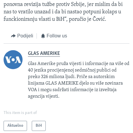
ponovna revizija tužbe protiv Srbije, jer mislim da bi
nas to vratilo unazad i da bi nastao potpuni kolaps u
funckioniranju vlasti u BiH“, poručio je Čović.
Podijeli
Follow us
GLAS AMERIKE
Glas Amerike pruža vijesti i informacije na više od
40 jezika procijenjenoj sedmičnoj publici od
preko 326 miliona ljudi. Priče sa autorskim
linijama GLAS AMERIKE djelo su više novinara
VOA i mogu sadržati informacije iz izveštaja
agencija vijesti.
This item is part of
Aktuelno
BiH