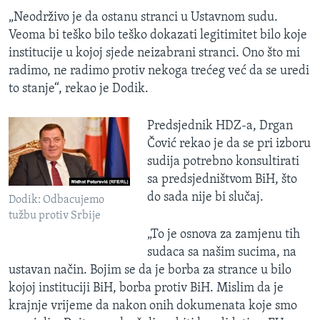
„Neodrživo je da ostanu stranci u Ustavnom sudu.
Veoma bi teško bilo teško dokazati legitimitet bilo koje
institucije u kojoj sjede neizabrani stranci. Ono što mi
radimo, ne radimo protiv nekoga trećeg već da se uredi
to stanje“, rekao je Dodik.
Predsjednik HDZ-a, Drgan
Čović rekao je da se pri izboru
sudija potrebno konsultirati
sa predsjedništvom BiH, što
do sada nije bi slučaj.
Dodik: Odbacujemo
tužbu protiv Srbije
„To je osnova za zamjenu tih
sudaca sa našim sucima, na
ustavan način. Bojim se da je borba za strance u bilo
kojoj instituciji BiH, borba protiv BiH. Mislim da je
krajnje vrijeme da nakon onih dokumenata koje smo