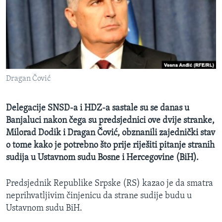
MAGAZIN
O GLASU AMERIKE
Learning English
Dragan Čović
PRATITE NAS
Delegacije SNSD-a i HDZ-a sastale su se danas u
Banjaluci nakon čega su predsjednici ove dvije stranke,
Jezici
Milorad Dodik i Dragan Čović, obznanili zajednički stav
o tome kako je potrebno što prije riješiti pitanje stranih
sudija u Ustavnom sudu Bosne i Hercegovine (BiH).
Predsjednik Republike Srpske (RS) kazao je da smatra
neprihvatljivim činjenicu da strane sudije budu u
Ustavnom sudu BiH.