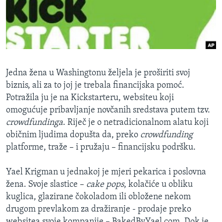
MAGAZIN
O GLASU AMERIKE
Learning English
Jedna žena u Washingtonu željela je proširiti svoj
PRATITE NAS
biznis, ali za to joj je trebala financijska pomoć.
Potražila ju je na Kickstarteru, websiteu koji
omogućuje pribavljanje novčanih sredstava putem tzv.
crowdfundinga
. Riječ je o netradicionalnom alatu koji
Jezici
običnim ljudima dopušta da, preko
crowdfunding
platforme, traže – i pružaju – financijsku podršku.
Yael Krigman u jednakoj je mjeri pekarica i poslovna
žena. Svoje slastice –
cake pops
, kolačiće u obliku
kuglica, glazirane čokoladom ili obložene nekom
drugom prevlakom za dražiranje - prodaje preko
websitea svoje kompanije – BakedByYael.com. Dok je