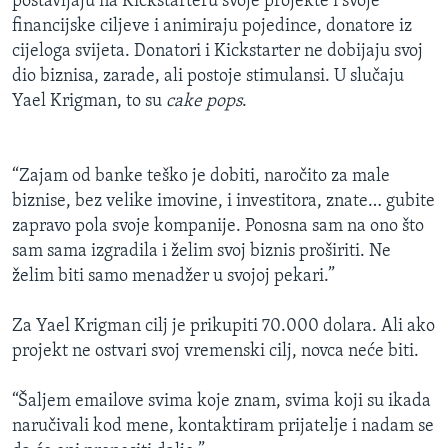
postavljaju na Kickstarteru svoje projekte i svoje
financijske ciljeve i animiraju pojedince, donatore iz
cijeloga svijeta. Donatori i Kickstarter ne dobijaju svoj
dio biznisa, zarade, ali postoje stimulansi. U slučaju
Yael Krigman, to su
cake pops
.
“Zajam od banke teško je dobiti, naročito za male
biznise, bez velike imovine, i investitora, znate… gubite
zapravo pola svoje kompanije. Ponosna sam na ono što
sam sama izgradila i želim svoj biznis proširiti. Ne
želim biti samo menadžer u svojoj pekari.”
Za Yael Krigman cilj je prikupiti 70.000 dolara. Ali ako
projekt ne ostvari svoj vremenski cilj, novca neće biti.
“Šaljem emailove svima koje znam, svima koji su ikada
naručivali kod mene, kontaktiram prijatelje i nadam se