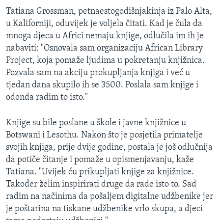
Tatiana Grossman, petnaestogodišnjakinja iz Palo Alta,
u Kaliforniji, oduvijek je voljela čitati. Kad je čula da
mnoga djeca u Africi nemaju knjige, odlučila im ih je
nabaviti: "Osnovala sam organizaciju African Library
Project, koja pomaže ljudima u pokretanju knjižnica.
Pozvala sam na akciju prokupljanja knjiga i već u
tjedan dana skupilo ih se 3500. Poslala sam knjige i
odonda radim to isto."
Knjige su bile poslane u škole i javne knjižnice u
Botswani i Lesothu. Nakon što je posjetila primatelje
svojih knjiga, prije dvije godine, postala je još odlučnija
da potiče čitanje i pomaže u opismenjavanju, kaže
Tatiana. "Uvijek ću prikupljati knjige za knjižnice.
Također želim inspirirati druge da rade isto to. Sad
radim na načinima da pošaljem digitalne udžbenike jer
je poštarina na tiskane udžbenike vrlo skupa, a djeci