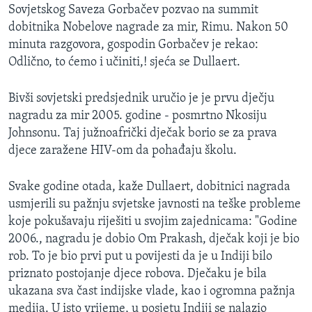
Sovjetskog Saveza Gorbačev pozvao na summit
dobitnika Nobelove nagrade za mir, Rimu. Nakon 50
minuta razgovora, gospodin Gorbačev je rekao:
Odlično, to ćemo i učiniti,! sjeća se Dullaert.
Bivši sovjetski predsjednik uručio je je prvu dječju
nagradu za mir 2005. godine - posmrtno Nkosiju
Johnsonu. Taj južnoafrički dječak borio se za prava
djece zaražene HIV-om da pohađaju školu.
Svake godine otada, kaže Dullaert, dobitnici nagrada
usmjerili su pažnju svjetske javnosti na teške probleme
koje pokušavaju riješiti u svojim zajednicama: "Godine
2006., nagradu je dobio Om Prakash, dječak koji je bio
rob. To je bio prvi put u povijesti da je u Indiji bilo
priznato postojanje djece robova. Dječaku je bila
ukazana sva čast indijske vlade, kao i ogromna pažnja
medija. U isto vrijeme, u posjetu Indiji se nalazio