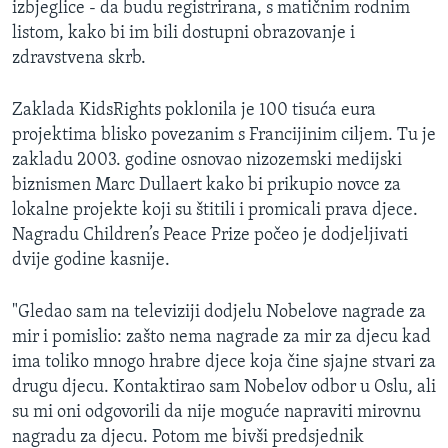
izbjeglice - da budu registrirana, s matičnim rodnim
listom, kako bi im bili dostupni obrazovanje i
zdravstvena skrb.
Zaklada KidsRights poklonila je 100 tisuća eura
projektima blisko povezanim s Francijinim ciljem. Tu je
zakladu 2003. godine osnovao nizozemski medijski
biznismen Marc Dullaert kako bi prikupio novce za
lokalne projekte koji su štitili i promicali prava djece.
Nagradu Children’s Peace Prize počeo je dodjeljivati
dvije godine kasnije.
"Gledao sam na televiziji dodjelu Nobelove nagrade za
mir i pomislio: zašto nema nagrade za mir za djecu kad
ima toliko mnogo hrabre djece koja čine sjajne stvari za
drugu djecu. Kontaktirao sam Nobelov odbor u Oslu, ali
su mi oni odgovorili da nije moguće napraviti mirovnu
nagradu za djecu. Potom me bivši predsjednik