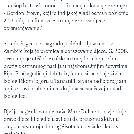
tadašnji britanski ministar financija - kasnije premijer
- Gordon Brown, koji je indijskoj vladi odmah poklonio
200 milijuna funti za zatiranje ropstva djece i
opismenjavanje."
Slijedeće godine, nagradu je dobila djevojčica iz
Zambije koja je promicala obrazovanje djece. G. 2008.
priznanje je otišlo brazilskom tinejđeru koji se bori
protiv ekstremnog nasilja u najsiromašnijim četvrtima
Rija. Prošlogodišnji dobitnik, jedno siroče koje živi u
izbjegličkom logoru u Tanzaniji, stvara radio program
koji se bavi problemima s kojima se suočavaju mladi
izbjeglice.
Dječja nagrada za mir, kaže Marc Dullaert, osvjetljuje
pravo djece bilo gdje u svijetu da preuzmu aktivnu
ulogu u stvaranju dobrog života kakav žele i kakav