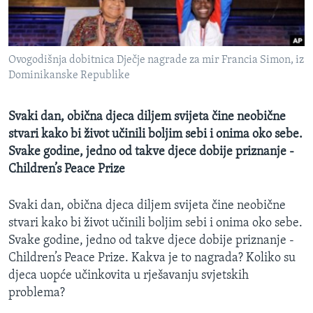
MAGAZIN
O GLASU AMERIKE
Ovogodišnja dobitnica Dječje nagrade za mir Francia Simon, iz
Learning English
Dominikanske Republike
PRATITE NAS
Svaki dan, obična djeca diljem svijeta čine neobične
stvari kako bi život učinili boljim sebi i onima oko sebe.
Svake godine, jedno od takve djece dobije priznanje -
Children’s Peace Prize
Jezici
Svaki dan, obična djeca diljem svijeta čine neobične
stvari kako bi život učinili boljim sebi i onima oko sebe.
Svake godine, jedno od takve djece dobije priznanje -
Children’s Peace Prize. Kakva je to nagrada? Koliko su
djeca uopće učinkovita u rješavanju svjetskih
problema?