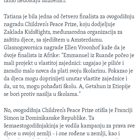
tamo nedostaju udžbenici."
Tatiana je bila jedna od četvero finalista za ovogodišnju
nagradu Children’s Peace Prize, koju dodjeljuje
Zaklada KidsRights, međunarodna organizacija za
zaštitu djece, sa sjedištem u Amsterdamu.
Glasnogovornica nagrade Ellen Vroonhof kaže da je
dvoje finalista iz Afrike: "Emmanuel iz Ruande počeo je
mali projekt u vlastitoj zajednici: uzgajao je piliće i
zaradio malo novca da plati svoju školarinu. Pokazao je
da djeca mogu doprinijeti unutar vlastite zajednice i
da, uz to, mogu pohađati školu. A, Getahun iz Etiopije
se bori protiv nasilja u školama."
No, ovogodišnja Children’s Peace Prize otišla je Franciji
Simon iz Dominikanske Republike. Ta
šesnaestogodišnjakinja je vodila kampanju za prava sve
djece u svojoj zemlji - i one rođene u zemlji, kao i