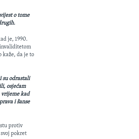
vijest o tome
drugih.
ad je, 1990.
invaliditetom
 kaže, da je to
 su odrastali
ili, osjećam
u vrijeme kad
 prava i šanse
stu protiv
 svoj pokret