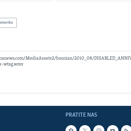
Amerika
.voanews.com/MediaAssets2/bosnian/2010_08/DISABLED_ANN
6k-wtag.wmv
PRATITE NAS