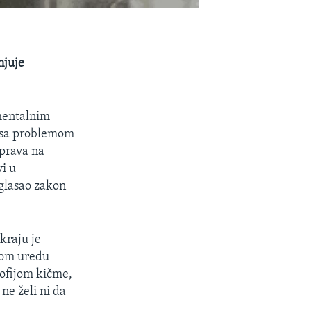
njuje
 mentalnim
ni sa problemom
prava na
vi u
zglasao zakon
kraju je
snom uredu
ofijom kičme,
ne želi ni da