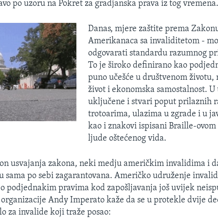
avo po uzoru na Pokret za gradjanska prava iz tog vremena
Danas, mjere zaštite prema Zakon
Amerikanaca sa invaliditetom - mo
odgovarati standardu razumnog pri
To je široko definirano kao podjed
puno učešće u društvenom životu, 
život i ekonomska samostalnost. U 
uključene i stvari poput prilaznih 
trotoarima, ulazima u zgrade i u jav
kao i znakovi ispisani Braille-ovo
ljude oštećenog vida.
n usvajanja zakona, neki medju američkim invalidima i da
su sama po sebi zagarantovana. Američko udruženje invalid
 o podjednakim pravima kod zapošljavanja još uvijek neisp
 organizacije Andy Imperato kaže da se u protekle dvije d
o za invalide koji traže posao: