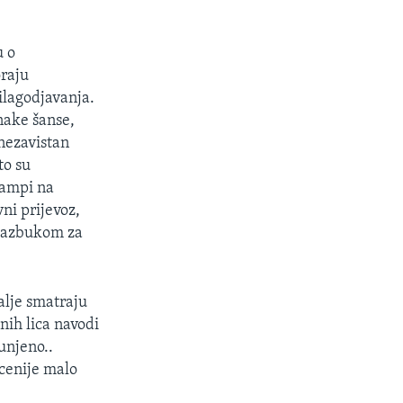
.
u o
raju
lagodjavanja.
nake šanse,
nezavistan
to su
rampi na
ni prijevoz,
m azbukom za
lje smatraju
nih lica navodi
unjeno..
ecenije malo