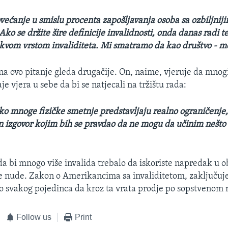
većanje u smislu procenta zapošljavanja osoba sa ozbiljnij
Ako se držite šire definicije invalidnosti, onda danas radi 
kakvom vrstom invaliditeta. Mi smatramo da kao društvo - m
a ovo pitanje gleda drugačije. On, naime, vjeruje da mno
je vjera u sebe da bi se natjecali na tržištu rada:
ako mnoge fizičke smetnje predstavljaju realno ograničenje,
an izgovor kojim bih se pravdao da ne mogu da učinim nešto 
a bi mnogo više invalida trebalo da iskoriste napredak u o
se nude. Zakon o Amerikancima sa invaliditetom, zaključuje 
 do svakog pojedinca da kroz ta vrata prodje po sopstvenom
Follow us
Print