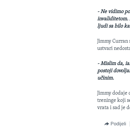
- Ne vidimo po
invaliditetom. 
ljudi sa bilo 
Jimmy Curran n
ustvari nedosta
- Mislim da, i
postoji dovolj
učinim.
Jimmy dodaje d
treninge koji 
vrata i sad je
Podijeli