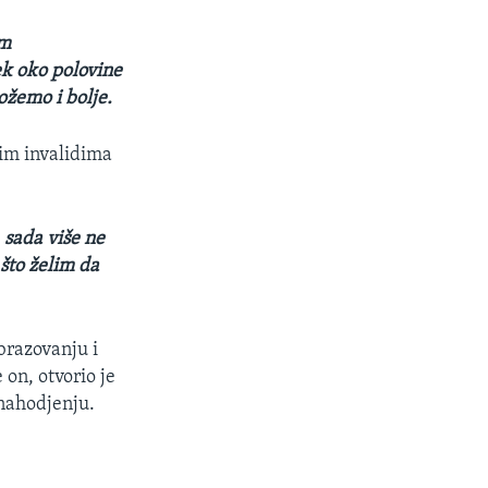
im
tek oko polovine
ožemo i bolje.
gim invalidima
 sada više ne
što želim da
brazovanju i
on, otvorio je
 nahodjenju.