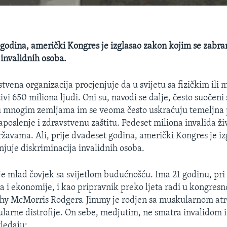
 godina, američki Kongres je izglasao zakon kojim se zabra
 invalidnih osoba.
stvena organizacija procjenjuje da u svijetu sa fizičkim ili
ivi 650 miliona ljudi. Oni su, navodi se dalje, često suoče
 u mnogim zemljama im se veoma često uskraćuju temeljna 
poslenje i zdravstvenu zaštitu. Pedeset miliona invalida ži
žavama. Ali, prije dvadeset godina, američki Kongres je i
njuje diskriminacija invalidnih osoba.
e mlad čovjek sa svijetlom budućnošću. Ima 21 godinu, pri 
ija i ekonomije, i kao pripravnik preko ljeta radi u kongre
thy McMorris Rodgers. Jimmy je rodjen sa muskularnom atr
arne distrofije. On sebe, medjutim, ne smatra invalidom i 
gledaju: