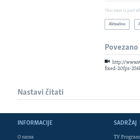
This item is part of
Aktuelno
Povezano
http://www
fixed-20fps-25
Nastavi čitati
INFORMACIJE
SADRŽAJ
Learning English
O nama
TV Program