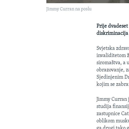
Jimmy Curran na poslu
Prije dvadeset
diskriminacija
Svjetska zdrav
invaliditetom ž
siromaštva, a
obrazovanje, za
Sjedinjenim Dr
kojim se zabra
Jimmy Curran j
studija finans
zastupnice Ca
oblikom muskul
ga drugi tako 