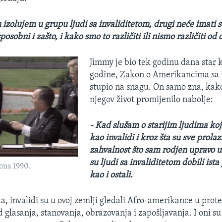
 izolujem u grupu ljudi sa invaliditetom, drugi neće imati s
posobni i zašto, i kako smo to različiti ili nismo različiti od 
Jimmy je bio tek godinu dana star k
godine, Zakon o Amerikancima sa 
stupio na snagu. On samo zna, kako
njegov život promijenilo nabolje:
- Kad slušam o starijim ljudima koji
kao invalidi i kroz šta su sve prolaz
zahvalnost što sam rodjen upravo 
su ljudi sa invaliditetom dobili ista
ona 1990.
kao i ostali.
ka, invalidi su u ovoj zemlji gledali Afro-amerikance u prote
 glasanja, stanovanja, obrazovanja i zapošljavanja. I oni su