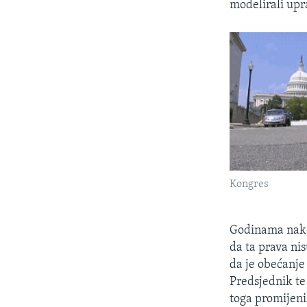
modelirali upr
Kongres
Godinama nako
da ta prava ni
da je obećanje
Predsjednik te
toga promijenil