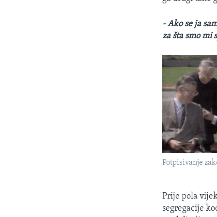
- Ako se ja sam
za šta smo mi s
Potpisivanje zak
Prije pola vije
segregacije kod