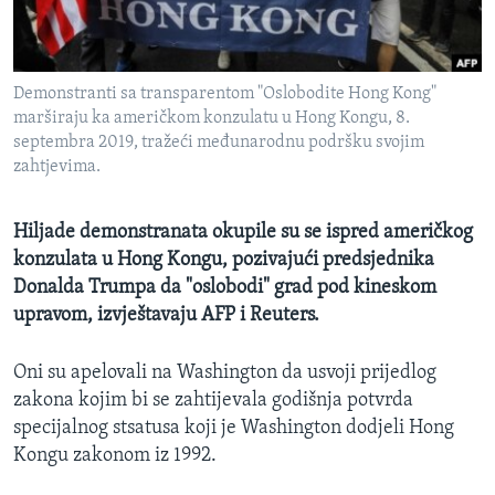
MAGAZIN
O GLASU AMERIKE
Demonstranti sa transparentom "Oslobodite Hong Kong"
Learning English
marširaju ka američkom konzulatu u Hong Kongu, 8.
septembra 2019, tražeći međunarodnu podršku svojim
zahtjevima.
PRATITE NAS
Hiljade demonstranata okupile su se ispred američkog
konzulata u Hong Kongu, pozivajući predsjednika
Jezici
Donalda Trumpa da "oslobodi" grad pod kineskom
upravom, izvještavaju AFP i Reuters.
Oni su apelovali na Washington da usvoji prijedlog
zakona kojim bi se zahtijevala godišnja potvrda
specijalnog stsatusa koji je Washington dodjeli Hong
Kongu zakonom iz 1992.