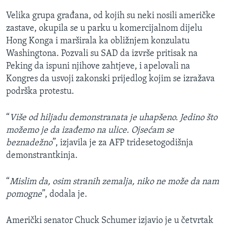
Velika grupa građana, od kojih su neki nosili američke
zastave, okupila se u parku u komercijalnom dijelu
Hong Konga i marširala ka obližnjem konzulatu
Washingtona. Pozvali su SAD da izvrše pritisak na
Peking da ispuni njihove zahtjeve, i apelovali na
Kongres da usvoji zakonski prijedlog kojim se izražava
podrška protestu.
“
Više od hiljadu demonstranata je uhapšeno. Jedino što
možemo je da izađemo na ulice. Ojsećam se
beznadežno
”, izjavila je za AFP tridesetogodišnja
demonstrantkinja.
“
Mislim da, osim stranih zemalja, niko ne može da nam
pomogne
”, dodala je.
Američki senator
Chuck Schumer izjavio je u četvrtak