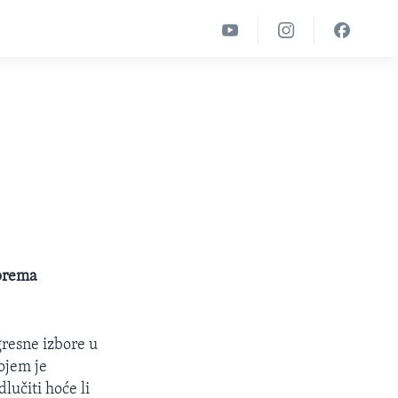
 prema
resne izbore u
ojem je
lučiti hoće li