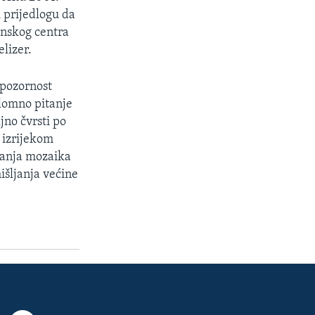
 prijedlogu da
inskog centra
elizer.
 pozornost
elomno pitanje
jno čvrsti po
 izrijekom
ganja mozaika
išljanja većine