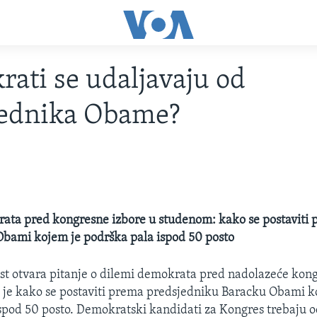
ati se udaljavaju od
jednika Obame?
ata pred kongresne izbore u studenom: kako se postaviti
Obami kojem je podrška pala ispod 50 posto
t otvara pitanje o dilemi demokrata pred nadolazeće kong
 je kako se postaviti prema predsjedniku Baracku Obami k
spod 50 posto. Demokratski kandidati za Kongres trebaju od