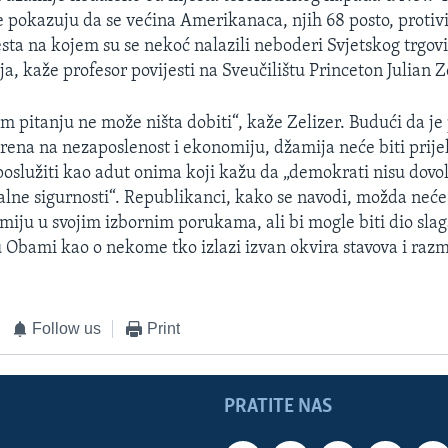
 pokazuju da se većina Amerikanaca, njih 68 posto, protivi
jesta na kojem su se nekoć nalazili neboderi Svjetskog trgov
, kaže profesor povijesti na Sveučilištu Princeton Julian Z
 pitanju ne može ništa dobiti“, kaže Zelizer. Budući da je
ena na nezaposlenost i ekonomiju, džamija neće biti prij
poslužiti kao adut onima koji kažu da „demokrati nisu dovol
alne sigurnosti“. Republikanci, kako se navodi, možda neće
miju u svojim izbornim porukama, ali bi mogle biti dio sla
 Obami kao o nekome tko izlazi izvan okvira stavova i razm
Follow us
Print
PRATITE NAS