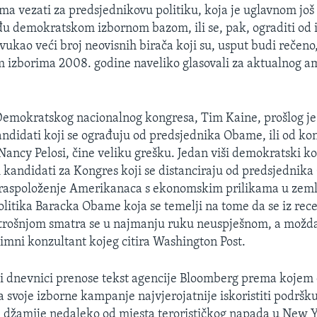
a vezati za predsjednikovu politiku, koja je uglavnom još
 demokratskom izbornom bazom, ili se, pak, ograditi od i
vukao veći broj neovisnih birača koji su, usput budi rečeno
 izborima 2008. godine naveliko glasovali za aktualnog a
Demokratskog nacionalnog kongresa, Tim Kaine, prošlog je 
andidati koji se ograđuju od predsjednika Obame, ili od ko
Nancy Pelosi, čine veliku grešku. Jedan viši demokratski k
i kandidati za Kongres koji se distanciraju od predsjednik
eraspoloženje Amerikanaca s ekonomskim prilikama u zeml
itika Baracka Obame koja se temelji na tome da se iz rece
rošnjom smatra se u najmanju ruku neuspješnom, a možda 
imni konzultant kojeg citira Washington Post.
i dnevnici prenose tekst agencije Bloomberg prema kojem
a svoje izborne kampanje najvjerojatnije iskoristiti podršk
 džamije nedaleko od mjesta terorističkog napada u New 