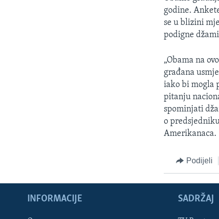
godine. Ankete
se u blizini m
podigne džamija
„Obama na ovom
građana usmjer
iako bi mogla 
pitanju nacion
spominjati dža
o predsjedniku
Amerikanaca.
Podijeli
INFORMACIJE
SADRŽAJ