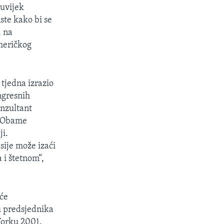
 uvijek
ste kako bi se
, na
meričkog
tjedna izrazio
ngresnih
onzultant
a Obame
ji.
sije može izaći
i štetnom“,
 će
u predsjednika
Yorku 2001.