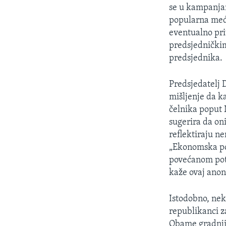
MAGAZIN
se u kampanjam
O GLASU AMERIKE
popularna među
eventualno pri
predsjedničkim
predsjednika.
Predsjedatelj 
mišljenje da k
čelnika poput 
sugerira da on
reflektiraju n
„Ekonomska pol
povećanom pot
kaže ovaj anon
Istodobno, nek
republikanci z
Obame gradnji