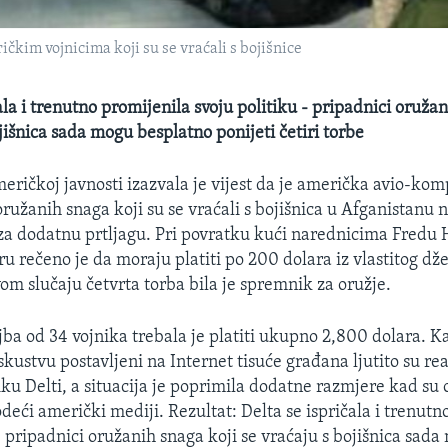
ičkim vojnicima koji su se vraćali s bojišnice
ala i trenutno promijenila svoju politiku - pripadnici oruža
jišnica sada mogu besplatno ponijeti četiri torbe
eričkoj javnosti izazvala je vijest da je američka avio-kom
ružanih snaga koji su se vraćali s bojišnica u Afganistanu n
 za dodatnu prtljagu. Pri povratku kući narednicima Fredu H
u rečeno je da moraju platiti po 200 dolara iz vlastitog dž
om slučaju četvrta torba bila je spremnik za oružje.
jba od 34 vojnika trebala je platiti ukupno 2,800 dolara. K
skustvu postavljeni na Internet tisuće građana ljutito su r
iku Delti, a situacija je poprimila dodatne razmjere kad su 
 vodeći američki mediji. Rezultat: Delta se ispričala i trenut
- pripadnici oružanih snaga koji se vraćaju s bojišnica sad