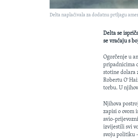
Delta naplaćivala za dodatnu prtljagu amer
Delta se isprič
se vraćaju s bo
Ogorčenje u am
pripadnicima o
stotine dolara
Robertu O`Hair
torbu. U njihov
Njihova postro
zapisi o ovom i
avio-prijevozn
izvijestili svi
svoju politiku 