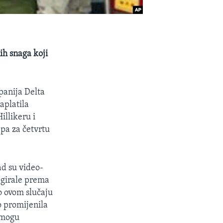
nih snaga koji
panija Delta
aplatila
illikeru i
epa za četvrtu
ad su video-
eagirale prema
o ovom slučaju
no promijenila
a mogu