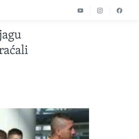
ljagu
raćali