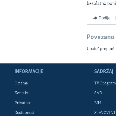
besplatno ponij
Podijeli
Povezano
Unatoč prepunim 
INFORMACIJE
SADRŽAJ
Learning English
O nama
TV Program
Kontakt
SAD
PRATITE NAS
Privatnost
BIH
Dostupnost
STAVOVI V