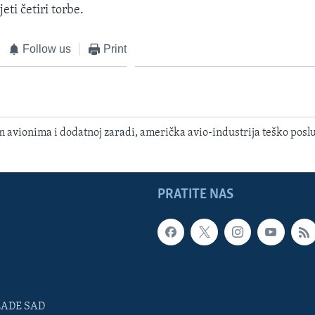
eti četiri torbe.
Follow us
Print
avionima i dodatnoj zaradi, američka avio-industrija teško posl
PRATITE NAS
LADE SAD