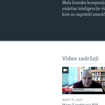
Mala kineska kompanija o
umjetne inteligencije v
koje su napravili američ
Video sadržaji
MART 15, 2025