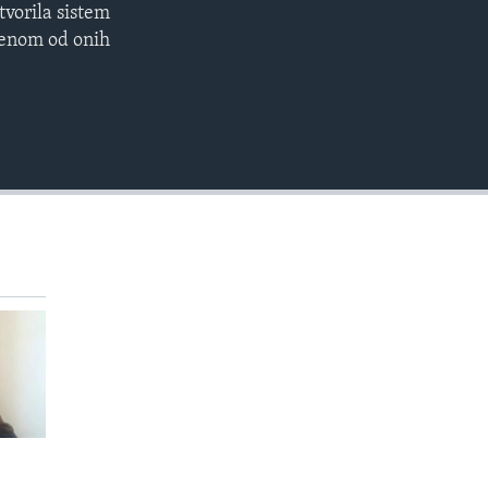
tvorila sistem
EMBED
360p
ijenom od onih
480p
720p
810p
480p