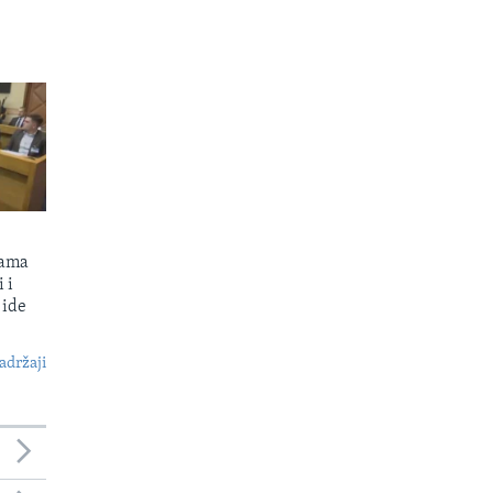
kama
 i
 ide
S
adržaji