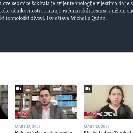
ve sedmice šokirala je svijet tehnologije vijestima da je s
isoke učinkovitosti sa manje računarskih resursa i nižom c
ki tehnološki divovi. Izvještava Michelle Quinn.
Auto
240p
360p
720p
810p
MART 12, 2025
MART 12, 2025