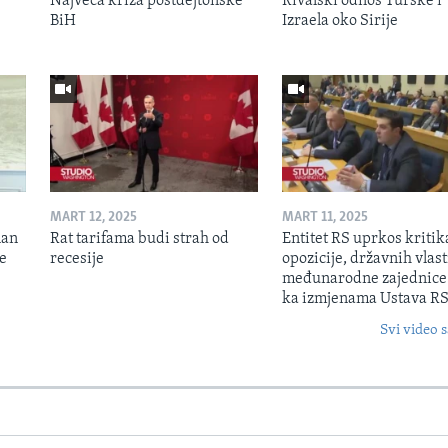
Najveća kriza postdejtonske
Rivalski odnos Turske i
BiH
Izraela oko Sirije
MART 12, 2025
MART 11, 2025
lan
Rat tarifama budi strah od
Entitet RS uprkos kriti
je
recesije
opozicije, državnih vlasti
međunarodne zajednice
ka izmjenama Ustava R
Svi video s