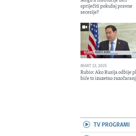
Mogu li institucije BiH
spriječiti pokušaj pravne
secesije?
MART 12, 2025
Rubio: Ako Rusija odbije p
biće to izuzetno razočaran
TV PROGRAMI