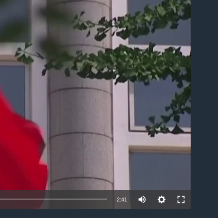
able
Auto
2:41
240p