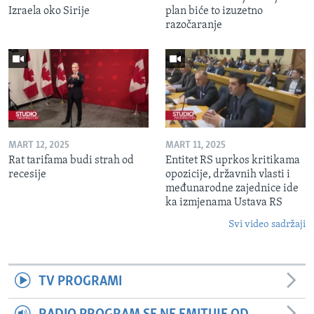
Izraela oko Sirije
plan biće to izuzetno
razočaranje
MART 12, 2025
MART 11, 2025
Rat tarifama budi strah od
Entitet RS uprkos kritikama
recesije
opozicije, državnih vlasti i
međunarodne zajednice ide
ka izmjenama Ustava RS
Svi video sadržaji
TV PROGRAMI