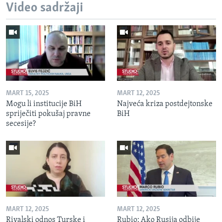
Video sadržaji
MART 15, 2025
MART 12, 2025
Mogu li institucije BiH
Najveća kriza postdejtonske
spriječiti pokušaj pravne
BiH
secesije?
MART 12, 2025
MART 12, 2025
Rivalski odnos Turske i
Rubio: Ako Rusija odbije