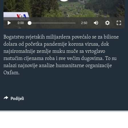
MAGAZIN
O GLASU AMERIKE
0:00
2:50
Learning English
Bogatstvo svjetskih milijardera povećalo se za bilione
dolara od početka pandemije korona virusa, dok
PRATITE NAS
najsiromašnije zemlje muku muče sa vrtoglavo
rastućim cijenama roba i sve većim dugovima. To su
nalazi najnovije analize humanitarne organizacije
Jezici
Oxfam.
Podijeli