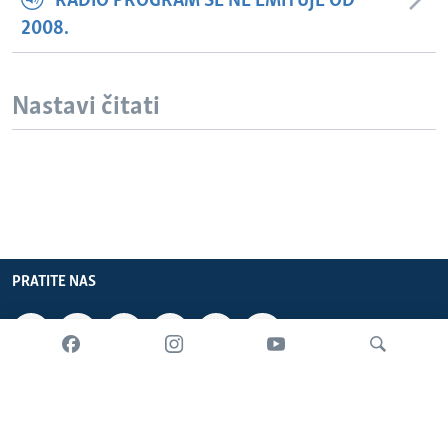
RADIO PROGRAM SE NE EMITUJE OD
2008.
Nastavi čitati
PRATITE NAS
INFORMACIJE
SADRŽAJ
Pretraživač