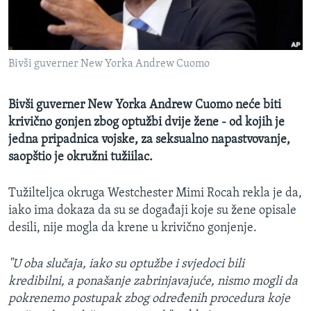
MAGAZIN
O GLASU AMERIKE
Bivši guverner New Yorka Andrew Cuomo
Learning English
Bivši guverner New Yorka Andrew Cuomo neće biti
PRATITE NAS
krivično gonjen zbog optužbi dvije žene - od kojih je
jedna pripadnica vojske, za seksualno napastvovanje,
saopštio je okružni tužiilac.
Jezici
Tužilteljca okruga Westchester​ Mimi Rocah​
rekla je da,
iako ima dokaza da su se događaji koje su žene opisale
desili, nije mogla da krene u krivično gonjenje.
"U oba slučaja, iako su optužbe i svjedoci bili
kredibilni, a ponašanje zabrinjavajuće, nismo mogli da
pokrenemo postupak zbog određenih procedura koje