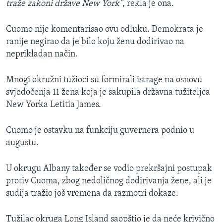
traže zakoni države New York"
, rekla je ona.
Cuomo nije komentarisao ovu odluku. Demokrata je
ranije negirao da je bilo koju ženu dodirivao na
neprikladan način.
Mnogi okružni tužioci su formirali istrage na osnovu
svjedočenja 11 žena koja je sakupila državna tužiteljca
New Yorka Letitia James​.
Cuomo je ostavku na funkciju guvernera podnio u
augustu.
U okrugu Albany također se vodio prekršajni postupak
protiv Cuoma, zbog nedoličnog dodirivanja žene, ali je
sudija tražio još vremena da razmotri dokaze.
Tužilac okruga Long Island saopštio je da neće krivično