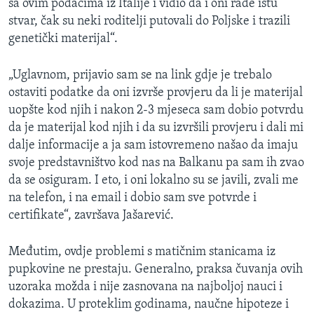
sa ovim podacima iz Italije i vidio da i oni rade istu
stvar, čak su neki roditelji putovali do Poljske i trazili
genetički materijal“.
„Uglavnom, prijavio sam se na link gdje je trebalo
ostaviti podatke da oni izvrše provjeru da li je materijal
uopšte kod njih i nakon 2-3 mjeseca sam dobio potvrdu
da je materijal kod njih i da su izvršili provjeru i dali mi
dalje informacije a ja sam istovremeno našao da imaju
svoje predstavništvo kod nas na Balkanu pa sam ih zvao
da se osiguram. I eto, i oni lokalno su se javili, zvali me
na telefon, i na email i dobio sam sve potvrde i
certifikate“, završava Jašarević.
Međutim, ovdje problemi s matičnim stanicama iz
pupkovine ne prestaju. Generalno, praksa čuvanja ovih
uzoraka možda i nije zasnovana na najboljoj nauci i
dokazima. U proteklim godinama, naučne hipoteze i