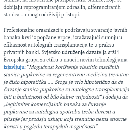
stanica, na inducirane pluripotentne stanice, koje se
dobijaju reprogramiranjem odraslih, diferenciranih
stanica – mnogo održiviji pristupi.
Profesionalne organizacije podržavaju stvaranje javnih
banaka krvi iz popčane vrpce, izražavajući sumnju u
efikasnost autolognih transplantacija te u praksu
privatnih banki. Svjetsko udruženje davatelja srži i
Evropska grupa za etiku u nauci i novim tehnologijama
izjavljuju
: "
Mogućnost korištenja vlastitih matičnih
stanica pupkovine za regenerativnu medicinu trenutno
je čisto hipotetička .... Stoga je vrlo hipotetično da će
čuvanje stanica pupkovine za autologne transplantacija
biti u budućnosti od bilo kakve vrijednosti“ i dodaju da
„legitimitet komercijalnih banaka za čuvanje
pupkovine za autolognu upotrebu treba dovesti u
pitanje jer prodaju uslugu koja trenutno nema stvarne
koristi u pogledu terapijskih mogućnosti“
.