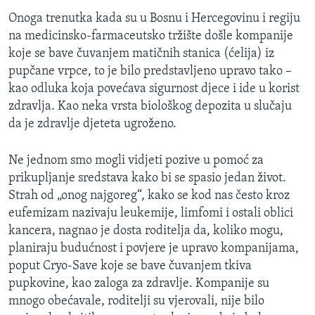
Onoga trenutka kada su u Bosnu i Hercegovinu i regiju
na medicinsko-farmaceutsko tržište došle kompanije
koje se bave čuvanjem matičnih stanica (ćelija) iz
pupčane vrpce, to je bilo predstavljeno upravo tako –
kao odluka koja povećava sigurnost djece i ide u korist
zdravlja. Kao neka vrsta biološkog depozita u slučaju
da je zdravlje djeteta ugroženo.
Ne jednom smo mogli vidjeti pozive u pomoć za
prikupljanje sredstava kako bi se spasio jedan život.
Strah od „onog najgoreg“, kako se kod nas često kroz
eufemizam nazivaju leukemije, limfomi i ostali oblici
kancera, nagnao je dosta roditelja da, koliko mogu,
planiraju budućnost i povjere je upravo kompanijama,
poput Cryo-Save koje se bave čuvanjem tkiva
pupkovine, kao zaloga za zdravlje. Kompanije su
mnogo obećavale, roditelji su vjerovali, nije bilo