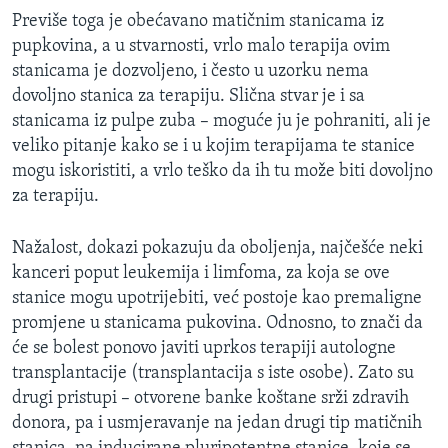
Previše toga je obećavano matičnim stanicama iz
pupkovina, a u stvarnosti, vrlo malo terapija ovim
stanicama je dozvoljeno, i često u uzorku nema
dovoljno stanica za terapiju. Slična stvar je i sa
stanicama iz pulpe zuba – moguće ju je pohraniti, ali je
veliko pitanje kako se i u kojim terapijama te stanice
mogu iskoristiti, a vrlo teško da ih tu može biti dovoljno
za terapiju.
Nažalost, dokazi pokazuju da oboljenja, najčešće neki
kanceri poput leukemija i limfoma, za koja se ove
stanice mogu upotrijebiti, već postoje kao premaligne
promjene u stanicama pukovina. Odnosno, to znači da
će se bolest ponovo javiti uprkos terapiji autologne
transplantacije (transplantacija s iste osobe). Zato su
drugi pristupi – otvorene banke koštane srži zdravih
donora, pa i usmjeravanje na jedan drugi tip matičnih