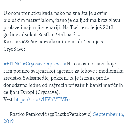
U onom trenutku kada neko ne zna šta je s ovim
biološkim materijalom, jasno je da ljudima kroz glavu
prolaze i najcrnji scenariji. Na Twitteru je još 2019.
godine advokat Rastko Petaković iz
Karanović&Partners alarmirao na dešavanja s
CryoSave:
#BITNO
#Cryosave
#prevara
Na osnovu prijave koje
sam podneo švajcarskoj agenciji za lekove i medicinska
sredstva Swissmedic, pokrenuta je istraga protiv
donedavno jedne od najvećih privatnih banki matičnih
ćelija u Evropi (Cryosave).
Vest:
https://t.co/7IFV5MTMFo
— Rastko Petaković (@RastkoPetakovic)
September 15,
2019