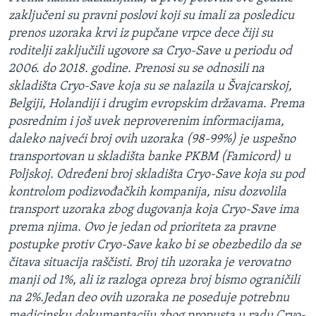
zaključeni su pravni poslovi koji su imali za posledicu
prenos uzoraka krvi iz pupčane vrpce dece čiji su
roditelji zaključili ugovore sa Cryo-Save u periodu od
2006. do 2018. godine. Prenosi su se odnosili na
skladišta Cryo-Save koja su se nalazila u Švajcarskoj,
Belgiji, Holandiji i drugim evropskim državama. Prema
posrednim i još uvek neproverenim informacijama,
daleko najveći broj ovih uzoraka (98-99%) je uspešno
transportovan u skladišta banke PKBM (Famicord) u
Poljskoj. Određeni broj skladišta Cryo-Save koja su pod
kontrolom podizvođačkih kompanija, nisu dozvolila
transport uzoraka zbog dugovanja koja Cryo-Save ima
prema njima. Ovo je jedan od prioriteta za pravne
postupke protiv Cryo-Save kako bi se obezbedilo da se
čitava situacija raščisti. Broj tih uzoraka je verovatno
manji od 1%, ali iz razloga opreza broj bismo ograničili
na 2%.Jedan deo ovih uzoraka ne poseduje potrebnu
medicinsku dokumentaciju zbog propusta u radu Cryo-