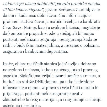
nakon čega nismo dobili niti potvrdu primitka emaila
ili bilo kakav odgovor“
, govore Berkovci. Zanimljivo je
da oni nikada nisu dobili zvaničnu informaciju o
promjeni statusa čuvanja matičnih ćelija i o bankrotu
Cryo-Save. Naime, kao i u svakom biznisu, moguće je
da kompanije propadne, ode u stečaj, ali bi morao
postojati mehaizam osiguraja i reosiguranja kada se
radi i o biološkim materijalima, a ne samo o polisama
osiguranja i bankovnim depozitima.
Inače, oblast matičnih stanica je još uvijek dobrano
nesređena i nejasna, kako s naučnog, tako i pravnog
aspekta. Biološki materijal i uzorci uopšte su resurs, a
budući da sadrže DNK donora, pa tako i određene
informacije o njemu, zapravo su vrlo lični i moralo bi,
prije svega, postojati neko osiguranje protiv
zloupotrebe takvog materijala, a i osiguranje u slučaju
oštećenja i nestanka.