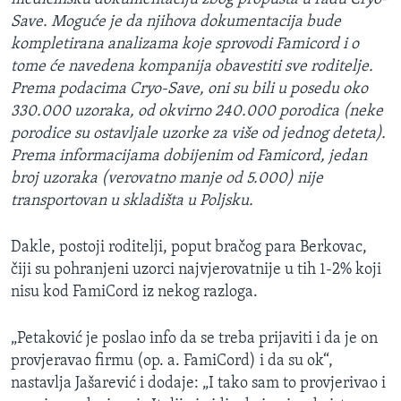
Save. Moguće je da njihova dokumentacija bude
kompletirana analizama koje sprovodi Famicord i o
tome će navedena kompanija obavestiti sve roditelje.
Prema podacima Cryo-Save, oni su bili u posedu oko
330.000 uzoraka, od okvirno 240.000 porodica (neke
porodice su ostavljale uzorke za više od jednog deteta).
Prema informacijama dobijenim od Famicord, jedan
broj uzoraka (verovatno manje od 5.000) nije
transportovan u skladišta u Poljsku.
Dakle, postoji roditelji, poput bračog para Berkovac,
čiji su pohranjeni uzorci najvjerovatnije u tih 1-2% koji
nisu kod FamiCord iz nekog razloga.
„Petaković je poslao info da se treba prijaviti i da je on
provjeravao firmu (op. a. FamiCord) i da su ok“,
nastavlja Jašarević i dodaje: „I tako sam to provjerivao i