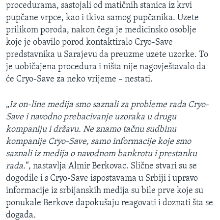
procedurama, sastojali od matičnih stanica iz krvi
pupčane vrpce, kao i tkiva samog pupčanika. Uzete
prilikom poroda, nakon čega je medicinsko osoblje
koje je obavilo porod kontaktiralo Cryo-Save
predstavnika u Sarajevu da preuzme uzete uzorke. To
je uobičajena procedura i ništa nije nagovještavalo da
će Cryo-Save za neko vrijeme – nestati.
„
Iz on-line medija smo saznali za probleme rada Cryo-
Save i navodno prebacivanje uzoraka u drugu
kompaniju i državu. Ne znamo tačnu sudbinu
kompanije Cryo-Save, samo informacije koje smo
saznali iz medija o navodnom bankrotu i prestanku
rada.
“, nastavlja Almir Berkovac. Slične stvari su se
dogodile i s Cryo-Save ispostavama u Srbiji i upravo
informacije iz srbijanskih medija su bile prve koje su
ponukale Berkove dapokušaju reagovati i doznati šta se
događa.