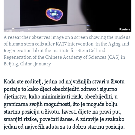
MAGAZIN
O GLASU AMERIKE
Learning English
A researcher observes image on a screen showing the nucleus
of human stem cells after KAT7 intervention, in the Aging and
PRATITE NAS
Regeneration lab at the Institute for Stem Cell and
Regeneration of the Chinese Academy of Sciences (CAS) in
Beijing, China, January
Jezici
Kada ste roditelj, jedna od najvažnijih stvari u životu
postaje to kako djeci obezbijediti zdravo i sigurno
djetinstvo, kako minimizirati rizik, obezbijediti, u
granicama svojih mogućnosti, što je moguće bolju
startnu poziciju u životu. Izvesti dijete na pravi put,
smanjiti rizike, povećati šanse. A zdravlje je svakako
jedan od najvećih aduta za tu dobru startnu poziciju.