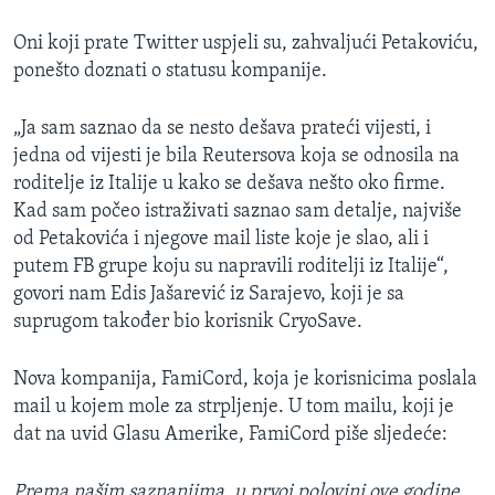
Oni koji prate Twitter uspjeli su, zahvaljući Petakoviću,
ponešto doznati o statusu kompanije.
„Ja sam saznao da se nesto dešava prateći vijesti, i
jedna od vijesti je bila Reutersova koja se odnosila na
roditelje iz Italije u kako se dešava nešto oko firme.
Kad sam počeo istraživati saznao sam detalje, najviše
od Petakovića i njegove mail liste koje je slao, ali i
putem FB grupe koju su napravili roditelji iz Italije“,
govori nam Edis Jašarević iz Sarajevo, koji je sa
suprugom također bio korisnik CryoSave.
Nova kompanija, FamiCord, koja je korisnicima poslala
mail u kojem mole za strpljenje. U tom mailu, koji je
dat na uvid Glasu Amerike, FamiCord piše sljedeće:
Prema našim saznanjima, u prvoj polovini ove godine