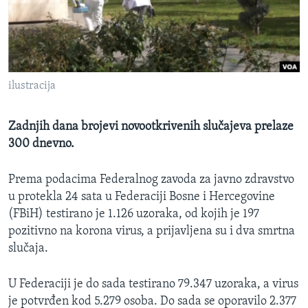
MAGAZIN
O GLASU AMERIKE
Learning English
ilustracija
PRATITE NAS
Zadnjih dana brojevi novootkrivenih slučajeva prelaze
300 dnevno.
Jezici
Prema podacima Federalnog zavoda za javno zdravstvo
u protekla 24 sata u Federaciji Bosne i Hercegovine
(FBiH) testirano je 1.126 uzoraka, od kojih je 197
pozitivno na korona virus, a prijavljena su i dva smrtna
slučaja.
U Federaciji je do sada testirano 79.347 uzoraka, a virus
je potvrđen kod 5.279 osoba. Do sada se oporavilo 2.377