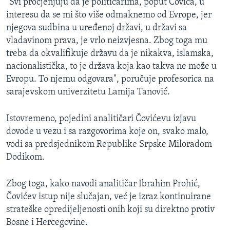
"Svi procjenjuju da je političarima, poput Čovića, u
interesu da se mi što više odmaknemo od Evrope, jer
njegova sudbina u uređenoj državi, u državi sa
vladavinom prava, je vrlo neizvjesna. Zbog toga mu
treba da okvalifikuje državu da je nikakva, islamska,
nacionalistička, to je država koja kao takva ne može u
Evropu. To njemu odgovara", poručuje profesorica na
sarajevskom univerzitetu Lamija Tanović.
Istovremeno, pojedini analitičari Čovićevu izjavu
dovode u vezu i sa razgovorima koje on, svako malo,
vodi sa predsjednikom Republike Srpske Miloradom
Dodikom.
Zbog toga, kako navodi analitičar Ibrahim Prohić,
Čovićev istup nije slučajan, već je izraz kontinuirane
strateške opredijeljenosti onih koji su direktno protiv
Bosne i Hercegovine.