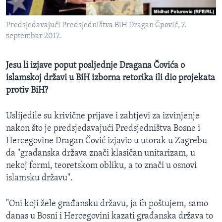
MAGAZIN
Predsjedavajući Predsjedništva BiH Dragan Čpović, 7.
O GLASU AMERIKE
septembar 2017.
Learning English
Jesu li izjave poput posljednje Dragana Čovića o
islamskoj državi u BiH izborna retorika ili dio projekata
PRATITE NAS
protiv BiH?
Uslijedile su krivične prijave i zahtjevi za izvinjenje
Jezici
nakon što je predsjedavajući Predsjedništva Bosne i
Hercegovine Dragan Čović izjavio u utorak u Zagrebu
da "građanska država znači klasičan unitarizam, u
nekoj formi, teoretskom obliku, a to znači u osnovi
islamsku državu".
"Oni koji žele građansku državu, ja ih poštujem, samo
danas u Bosni i Hercegovini kazati građanska država to