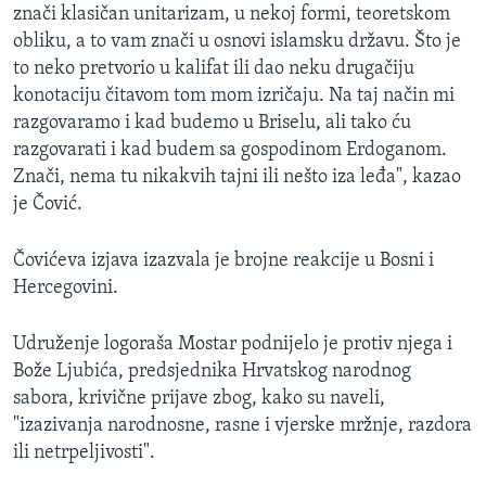
znači klasičan unitarizam, u nekoj formi, teoretskom
obliku, a to vam znači u osnovi islamsku državu. Što je
to neko pretvorio u kalifat ili dao neku drugačiju
konotaciju čitavom tom mom izričaju. Na taj način mi
razgovaramo i kad budemo u Briselu, ali tako ću
razgovarati i kad budem sa gospodinom Erdoganom.
Znači, nema tu nikakvih tajni ili nešto iza leđa", kazao
je Čović.
Čovićeva izjava izazvala je brojne reakcije u Bosni i
Hercegovini.
Udruženje logoraša Mostar podnijelo je protiv njega i
Bože Ljubića, predsjednika Hrvatskog narodnog
sabora, krivične prijave zbog, kako su naveli,
"izazivanja narodnosne, rasne i vjerske mržnje, razdora
ili netrpeljivosti".