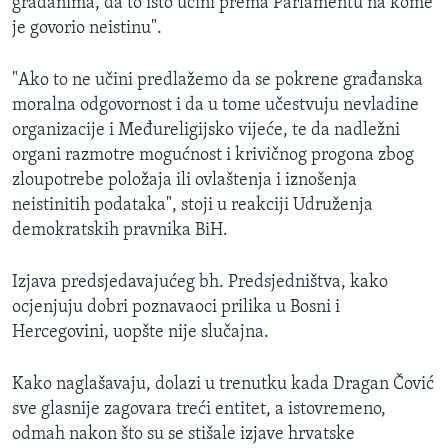
građanima, da to isto učini prema Parlamentu na kome
je govorio neistinu".
"Ako to ne učini predlažemo da se pokrene građanska
moralna odgovornost i da u tome učestvuju nevladine
organizacije i Međureligijsko vijeće, te da nadležni
organi razmotre mogućnost i krivičnog progona zbog
zloupotrebe položaja ili ovlaštenja i iznošenja
neistinitih podataka", stoji u reakciji Udruženja
demokratskih pravnika BiH.
Izjava predsjedavajućeg bh. Predsjedništva, kako
ocjenjuju dobri poznavaoci prilika u Bosni i
Hercegovini, uopšte nije slučajna.
Kako naglašavaju, dolazi u trenutku kada Dragan Čović
sve glasnije zagovara treći entitet, a istovremeno,
odmah nakon što su se stišale izjave hrvatske