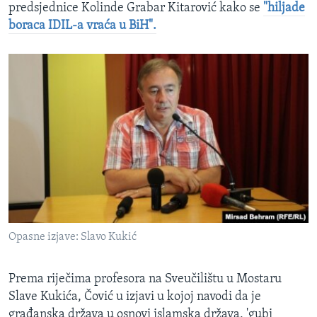
predsjednice Kolinde Grabar Kitarović kako se
"hiljade
boraca IDIL-a vraća u BiH".
Opasne izjave: Slavo Kukić
Prema riječima profesora na Sveučilištu u Mostaru
Slave Kukića, Čović u izjavi u kojoj navodi da je
građanska država u osnovi islamska država, 'gubi