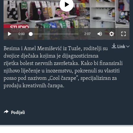
No media source currently available
MAGAZIN
O GLASU AMERIKE
Learning English
0:00
2:07
Link
PRATITE NAS
Besima i Amel Memišević iz Tuzle, roditelji su
dvojice dječaka kojima je dijagnosticirana
rijetka bolest nervnih završetaka. Kako bi finansirali
njihovo liječenje u inozemstvu, pokrenuli su vlastiti
Jezici
posao pod nazivom „Cool čarape”, specijaliziran za
prodaju kreativnih čarapa.
Podijeli