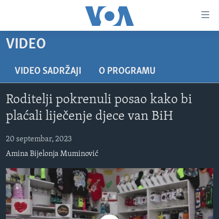
Linkovi
Pređi
na
VIDEO
glavni
TV PROGRAM
sadržaj
VIDEO
Pređi
VIDEO SADRŽAJI
O PROGRAMU
na
FOTOGRAFIJE DANA
glavnu
Roditelji pokrenuli posao kako bi
VIJESTI
navigaciju
plaćali liječenje djece van BiH
Idi
NAUKA I TEHNOLOGIJA
SJEDINJENE AMERIČKE DRŽAVE
na
20 septembar, 2023
SPECIJALNI PROJEKTI
BOSNA I HERCEGOVINA
pretragu
Amina Bijelonja Muminović
KORUPCIJA
SVIJET
SLOBODA MEDIJA
ŽENSKA STRANA
IZBJEGLIČKA STRANA