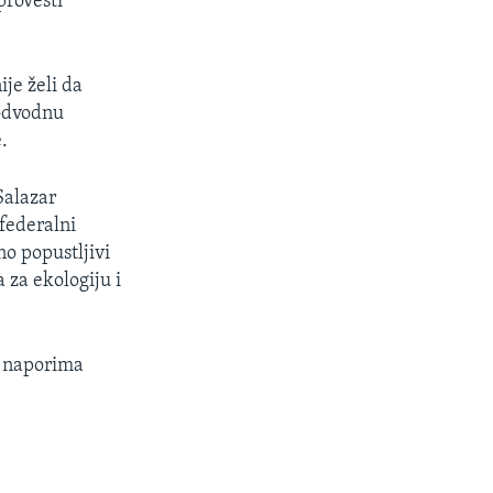
provesti
je želi da
podvodnu
.
Salazar
 federalni
ano popustljivi
 za ekologiju i
m naporima