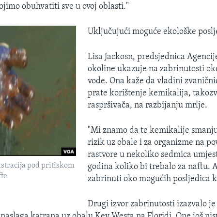
ojimo obuhvatiti sve u ovoj oblasti."
Uključujući moguće ekološke poslj
Lisa Jackosn, predsjednica Agencije
okoline ukazuje na zabrinutosti ok
vode. Ona kaže da vladini zvaničnic
prate korištenje kemikalija, takoz
raspršivača, na razbijanju mrlje.
"Mi znamo da te kemikalije smanju
rizik uz obale i za organizme na pov
rastvore u nekoliko sedmica umjes
tracija pod pritiskom
godina koliko bi trebalo za naftu.
fte
zabrinuti oko mogućih posljedica 
Drugi izvor zabrinutosti izazvalo j
 naslaga katrana uz obalu Key Westa na Floridi. One još ni