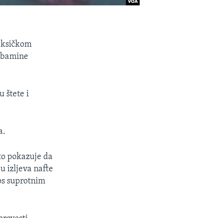
Meksičkom
 Obamine
 štete i
a.
to pokazuje da
u izljeva nafte
os suprotnim