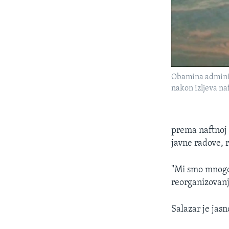
Obamina adminis
nakon izljeva na
prema naftnoj i
javne radove, 
"Mi smo mnogo 
reorganizovan
Salazar je jas