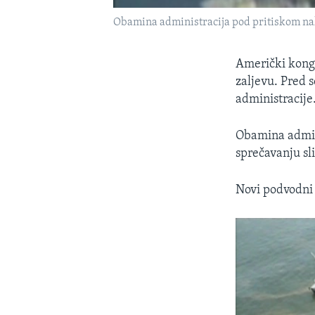
Obamina administracija pod pritiskom nak
Američki kongr
zaljevu. Pred 
administracije
Obamina admini
sprečavanju sl
Novi podvodni 