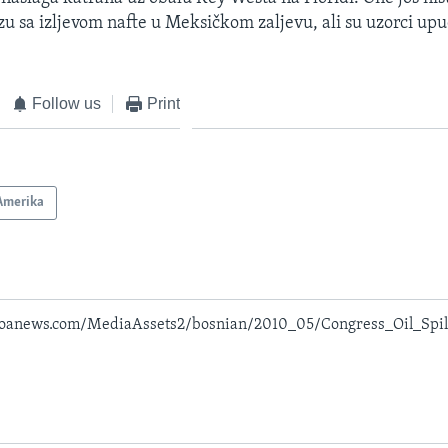
u sa izljevom nafte u Meksičkom zaljevu, ali su uzorci upu
Follow us
Print
Amerika
voanews.com/MediaAssets2/bosnian/2010_05/Congress_Oil_Spil