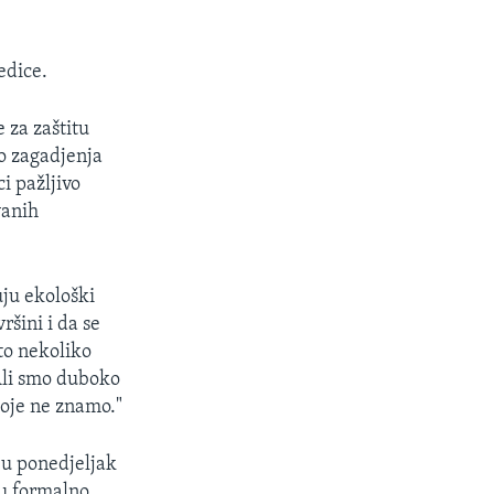
edice.
 za zaštitu
o zagadjenja
i pažljivo
vanih
ju ekološki
ršini i da se
to nekoliko
 Ali smo duboko
koje ne znamo."
e u ponedjeljak
su formalno