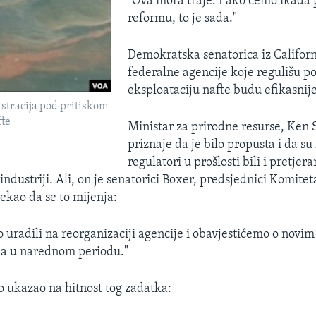
"Ova mora traje. I ako ćemo ikada 
reformu, to je sada."
Demokratska senatorica iz Californi
federalne agencije koje regulišu 
eksploataciju nafte budu efikasnije
tracija pod pritiskom
fte
Ministar za prirodne resurse, Ken 
priznaje da je bilo propusta i da su
regulatori u prošlosti bili i pretjer
ndustriji. Ali, on je senatorici Boxer, predsjednici Komiteta
rekao da se to mijenja:
uradili na reorganizaciji agencije i obavjestićemo o novi
ja u narednom periodu."
no ukazao na hitnost tog zadatka: