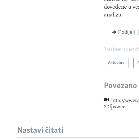
dovedene u vez
analizu.
Podijeli
This item is part of
Aktuelno
Povezano
http://www.
20fps.wmv
Nastavi čitati