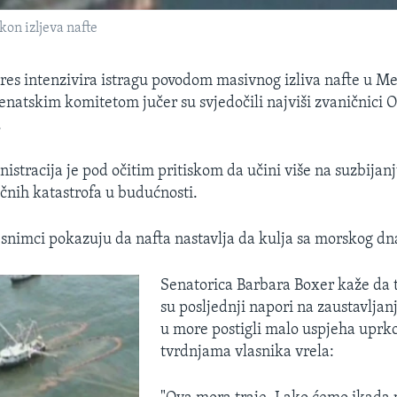
on izljeva nafte
es intenzivira istragu povodom masivnog izliva nafte u 
senatskim komitetom jučer su svjedočili najviši zvaničnici
.
stracija je pod očitim pritiskom da učini više na suzbijanju
ičnih katastrofa u budućnosti.
snimci pokazuju da nafta nastavlja da kulja sa morskog dn
Senatorica Barbara Boxer kaže da 
su posljednji napori na zaustavljanj
u more postigli malo uspjeha uprk
tvrdnjama vlasnika vrela: