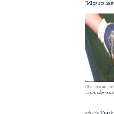
"Mi zaista nast
Obamina adminis
nakon izljeva na
otkriće 20-tak