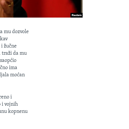
da mu dozvole
akav
 i žučne
 traži da mu
 saopćio
ično ima
vljala moćan
reno i
 i vojnih
 punu kopnenu