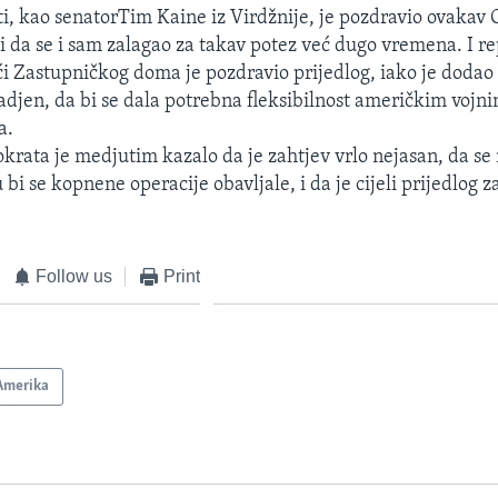
, kao senatorTim Kaine iz Virdžnije, je pozdravio ovakav
ši da se i sam zalagao za takav potez već dugo vremena. I r
i Zastupničkog doma je pozdravio prijedlog, iako je dodao
radjen, da bi se dala potrebna fleksibilnost američkim vojn
a.
rata je medjutim kazalo da je zahtjev vrlo nejasan, da se
 bi se kopnene operacije obavljale, i da je cijeli prijedlog 
Follow us
Print
Amerika