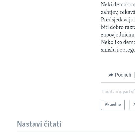
Neki demokrati
zahtjev, rekav
Predsjedavajuć
biti dobro raz
zapovjednicim
Nekoliko demok
smislu i opsegu
Podijeli
This item is part of
Aktuelno
Nastavi čitati