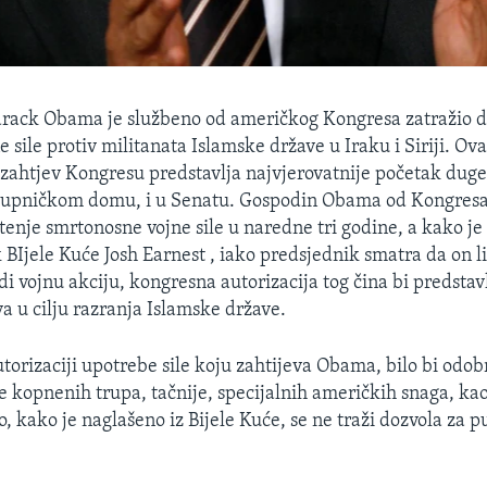
arack Obama je službeno od američkog Kongresa zatražio 
e sile protiv militanata Islamske države u Iraku i Siriji. Ov
zahtjev Kongresu predstavlja najvjerovatnije početak duge
stupničkom domu, i u Senatu. Gospodin Obama od Kongresa
štenje smrtonosne vojne sile u naredne tri godine, a kako je
 BIjele Kuće Josh Earnest , iako predsjednik smatra da on l
di vojnu akciju, kongresna autorizacija tog čina bi predsta
a u cilju razranja Islamske države.
torizaciji upotrebe sile koju zahtijeva Obama, bilo bi odob
e kopnenih trupa, tačnije, specijalnih američkih snaga, kao
ko, kako je naglašeno iz Bijele Kuće, se ne traži dozvola za