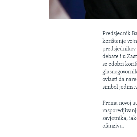
Predsjednik B
korištenje vojn
predsjednikov 
debate i u Za
se odobri kori
glasnogovornik
ovlasti da nare
simbol jedinstv
Prema novoj au
rasporedjivanj
savjetnika, ia
ofanzivu.