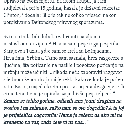
Upravo na ovom mjestu, na istom skupu, ja sam
sudjelovala prije 15 godina, kazala je državni sekretar
Clinton, i dodala: Bilo je tek nekoliko mjeseci nakon
potpisivanja Dejtonskog mirovnog sporazuma.
Svi smo tada bili duboko zabrinuti nasiljem i
nastavkom tenzija u BiH, a ja sam prije toga posjetila
Sarajevo i Tuzlu, gdje sam se srela sa Bošnjacima,
Hrvatima, Srbima. Tamo sam saznala, kroz razgovore s
ljudima, šta poticanje na nasilje i pogotovo poticanje na
mržnju može učiniti ...nikada neću zaboraviti razgovor
s jednom ženom koja mi je rekla kako se kada je počeo
rat u Bosni, susjed okretao protiv susjeda druge vjere ili
etniciteta. I ona je upitala svoju bivšu prijateljicu:
“
Znamo se toliko godina, odlazili smo jedni drugima na
svadbe i na sahrane, zašto nam se ovo dogodilo? A ta joj
je prijateljica odgovorila: Nama je rečeno da ako mi ne
krenemo na vas, onda ćete vi na nas...”