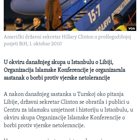
MAGAZIN
O GLASU AMERIKE
Learning English
Američki državni sekretar Hillary Clinton u prošlogodišnjoj
posjeti BiH, 1. oktobar 2010
PRATITE NAS
U okviru današnjeg skupa u Istanbulu o Libiji,
Organizacija Islamske Konferencije je organizarala
sastanak o borbi protiv vjerske netolerancije
Jezici
A nakon današnjeg sastanka u Turskoj oko pitanja
Libije, državni sekretar Clinton se obratila i publici u
Centru za islamsku umjetnost i historiju u Istanbulu, u
okviru skupa Organizacije Islamske Konferencije o
borbi protiv vjerske netolerancije.