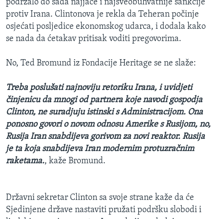
podržalo do sada najjače i najsveobuhvatnije sankcije
protiv Irana. Clintonova je rekla da Teheran počinje
osjećati posljedice ekonomskog udarca, i dodala kako
se nada da ćetakav pritisak voditi pregovorima.
No, Ted Bromund iz Fondacije Heritage se ne slaže:
Treba poslušati najnoviju retoriku Irana, i uvidjeti
činjenicu da mnogi od partnera koje navodi gospodja
Clinton, ne suradjuju istinski s Administracijom. Ona
ponosno govori o novom odnosu Amerike s Rusijom, no,
Rusija Iran snabdijeva gorivom za novi reaktor. Rusija
je ta koja snabdijeva Iran modernim protuzračnim
raketama.
, kaže Bromund.
Državni sekretar Clinton sa svoje strane kaže da će
Sjedinjene države nastaviti pružati podršku slobodi i