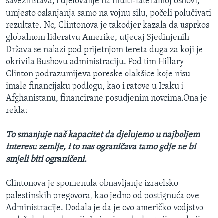
savezništava, i djelovanje na multi-lateralnoj osnovi,
umjesto oslanjanja samo na vojnu silu, počeli polučivati
rezultate. No, Clintonova je takodjer kazala da usprkos
globalnom liderstvu Amerike, utjecaj Sjedinjenih
Država se nalazi pod prijetnjom tereta duga za koji je
okrivila Bushovu administraciju. Pod tim Hillary
Clinton podrazumijeva poreske olakšice koje nisu
imale financijsku podlogu, kao i ratove u Iraku i
Afghanistanu, financirane posudjenim novcima.Ona je
rekla:
To smanjuje naš kapacitet da djelujemo u najboljem
interesu zemlje, i to nas ograničava tamo gdje ne bi
smjeli biti ograničeni.
Clintonova je spomenula obnavljanje izraelsko
palestinskih pregovora, kao jedno od postignuća ove
Administracije. Dodala je da je ovo američko vodjstvo