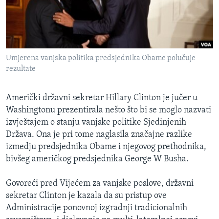
MAGAZIN
O GLASU AMERIKE
Learning English
Umjerena vanjska politika predsjednika Obame polučuje
rezultate
PRATITE NAS
Američki državni sekretar Hillary Clinton je jučer u
Washingtonu prezentirala nešto što bi se moglo nazvati
izvještajem o stanju vanjske politike Sjedinjenih
Jezici
Država. Ona je pri tome naglasila značajne razlike
izmedju predsjednika Obame i njegovog prethodnika,
bivšeg američkog predsjednika George W Busha.
Govoreći pred Vijećem za vanjske poslove, državni
sekretar Clinton je kazala da su pristup ove
Administracije ponovnoj izgradnji tradicionalnih