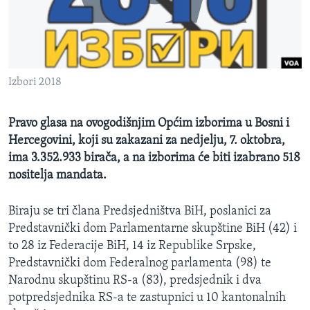
MAGAZIN
O GLASU AMERIKE
Learning English
Izbori 2018
PRATITE NAS
Pravo glasa na ovogodišnjim Općim izborima u Bosni i
Hercegovini, koji su zakazani za nedjelju, 7. oktobra,
ima 3.352.933 birača, a na izborima će biti izabrano 518
nositelja mandata.
Jezici
Biraju se tri člana Predsjedništva BiH, poslanici za
Predstavnički dom Parlamentarne skupštine BiH (42) i
to 28 iz Federacije BiH, 14 iz Republike Srpske,
Predstavnički dom Federalnog parlamenta (98) te
Narodnu skupštinu RS-a (83), predsjednik i dva
potpredsjednika RS-a te zastupnici u 10 kantonalnih