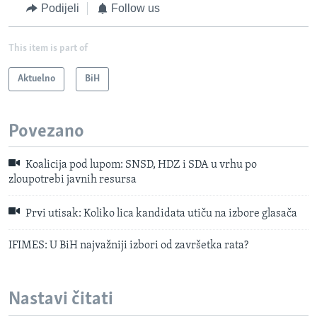
Podijeli
Follow us
This item is part of
Aktuelno
BiH
Povezano
Koalicija pod lupom: SNSD, HDZ i SDA u vrhu po
zloupotrebi javnih resursa
Prvi utisak: Koliko lica kandidata utiču na izbore glasača
IFIMES: U BiH najvažniji izbori od završetka rata?
Nastavi čitati