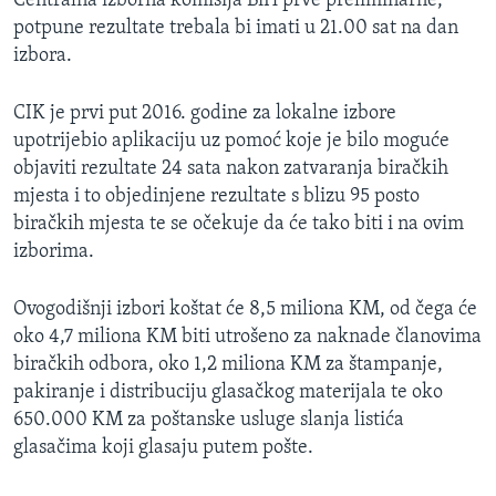
Centralna izborna komisija BiH prve preliminarne,
potpune rezultate trebala bi imati u 21.00 sat na dan
izbora.
CIK je prvi put 2016. godine za lokalne izbore
upotrijebio aplikaciju uz pomoć koje je bilo moguće
objaviti rezultate 24 sata nakon zatvaranja biračkih
mjesta i to objedinjene rezultate s blizu 95 posto
biračkih mjesta te se očekuje da će tako biti i na ovim
izborima.
Ovogodišnji izbori koštat će 8,5 miliona KM, od čega će
oko 4,7 miliona KM biti utrošeno za naknade članovima
biračkih odbora, oko 1,2 miliona KM za štampanje,
pakiranje i distribuciju glasačkog materijala te oko
650.000 KM za poštanske usluge slanja listića
glasačima koji glasaju putem pošte.