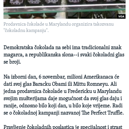
MAGAZIN
O GLASU AMERIKE
Prodavnica čokolade u Marylandu organizira takozvanu
Learning English
"čokoladnu kampanju".
PRATITE NAS
Demokratska čokolada na sebi ima tradicionalni znak
magarca, a republikanska slona--i svaki čokoladni glas
se broji.
Jezici
Na izborni dan, 6 novembar, milioni Amerikanaca će
dati svoj glas Baracku Obami ili Mittu Romneyu. Ali
jedna prodavnica čokolade u Fredericku u Marylandu
svojim mušterijama daje mogućnost da svoj glas daju i
ranije, odnosno bilo koji dan, u bilo koje vrijeme. Radi
se o čokoladnoj kampanji nazvanoj The Perfect Truffle.
Pravljenje čokoladnih poslastica je specijalnost i strast