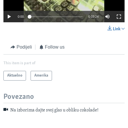
0:00
0:03:24
Link
Podijeli
Follow us
This item is part of
Aktuelno
Amerika
Povezano
Na izborima dajte svoj glas u obliku cokolade!