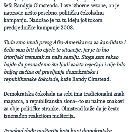
šefa Randyja Olmsteada. I ove izborne sezone, on je
napravio nešto posebno, političku čokoladnu
kampanju. Nadošao je na tu ideju još tokom
predsjedničke kampanje 2008.
Tada smo imali prvog Afro-Amerikanca za kandidata i
želio sam biti dio cijele te situacije, jer je to bio
istorijski trenutak za našu zemlju. Stoga sam rekao
hajde da pronađemo šta ljudi zaista osjećaju i nije bilo
boljeg načina od pravljenja demokratske i
republikanske čokolade
, kaže Randy Olmstead.
Demokratska čokolada na sebi ima tradicionalni znak
magarca, a republikanska slona--to su naime znakovi
za obje političke stranke. Olmstead kaže da je često
iznenađen reakcijom mušterija.
Ponekad dođe mušterija koja kupi demokratske