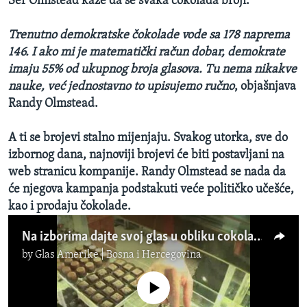
Šef Olmstead kaže da se svaka čokolada broji.
Trenutno demokratske čokolade vode sa 178 naprema
146. I ako mi je matematički račun dobar, demokrate
imaju 55% od ukupnog broja glasova. Tu nema nikakve
nauke, već jednostavno to upisujemo ručno
, objašnjava
Randy Olmstead.
A ti se brojevi stalno mijenjaju. Svakog utorka, sve do
izbornog dana, najnoviji brojevi će biti postavljani na
web stranicu kompanije. Randy Olmstead se nada da
će njegova kampanja podstakuti veće političko učešće,
kao i prodaju čokolade.
Na izborima dajte svoj glas u obliku cokolade!
by
Glas Amerike | Bosna i Hercegovina
No media source currently available