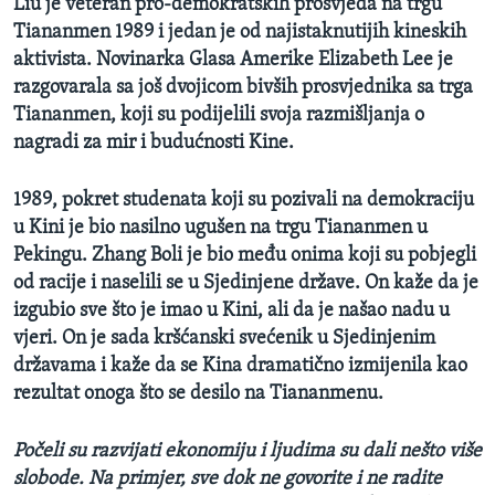
Liu je veteran pro-demokratskih prosvjeda na trgu
Tiananmen 1989 i jedan je od najistaknutijih kineskih
aktivista. Novinarka Glasa Amerike Elizabeth Lee je
razgovarala sa još dvojicom bivših prosvjednika sa trga
Tiananmen, koji su podijelili svoja razmišljanja o
nagradi za mir i budućnosti Kine.
1989, pokret studenata koji su pozivali na demokraciju
u Kini je bio nasilno ugušen na trgu Tiananmen u
Pekingu. Zhang Boli je bio među onima koji su pobjegli
od racije i naselili se u Sjedinjene države. On kaže da je
izgubio sve što je imao u Kini, ali da je našao
nadu u
vjeri
. On je sada kršćanski svećenik u Sjedinjenim
državama i kaže da se Kina dramatično izmijenila kao
rezultat onoga što se desilo na Tiananmenu.
Počeli su razvijati ekonomiju i ljudima su dali nešto više
slobode. Na primjer, sve dok ne govorite i ne radite