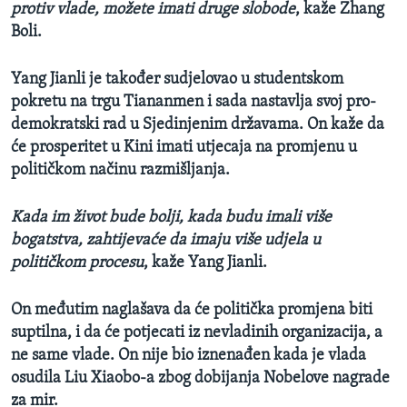
protiv vlade, možete imati druge slobode
, kaže Zhang
Boli.
Yang Jianli je također sudjelovao u studentskom
pokretu na trgu Tiananmen i sada nastavlja svoj pro-
demokratski rad u Sjedinjenim državama. On kaže da
će prosperitet u Kini imati utjecaja na promjenu u
političkom načinu razmišljanja.
Kada im život bude bolji, kada budu imali više
bogatstva, zahtijevaće da imaju više udjela u
političkom procesu
, kaže Yang Jianli.
On međutim naglašava da će politička promjena biti
suptilna, i da će potjecati iz nevladinih organizacija, a
ne same vlade. On nije bio iznenađen kada je vlada
osudila Liu Xiaobo-a zbog dobijanja Nobelove nagrade
za mir.