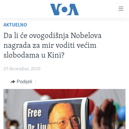
Linkovi
Pređi
na
AKTUELNO
glavni
TV PROGRAM
sadržaj
Da li će ovogodišnja Nobelova
VIDEO
Pređi
nagrada za mir voditi većim
na
FOTOGRAFIJE DANA
slobodama u Kini?
glavnu
VIJESTI
navigaciju
07 decembar, 2010
Idi
NAUKA I TEHNOLOGIJA
SJEDINJENE AMERIČKE DRŽAVE
na
Podijeli
SPECIJALNI PROJEKTI
BOSNA I HERCEGOVINA
pretragu
KORUPCIJA
SVIJET
SLOBODA MEDIJA
ŽENSKA STRANA
IZBJEGLIČKA STRANA