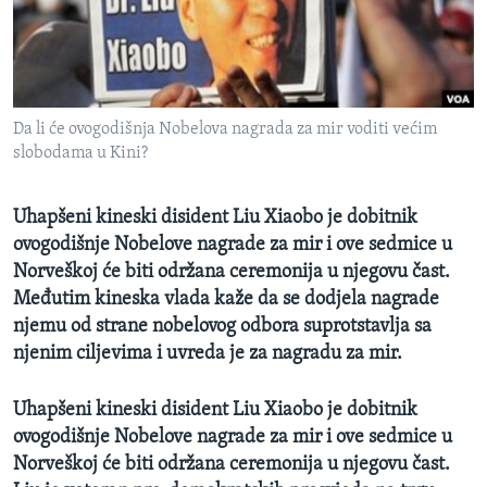
MAGAZIN
O GLASU AMERIKE
Learning English
Da li će ovogodišnja Nobelova nagrada za mir voditi većim
slobodama u Kini?
PRATITE NAS
Uhapšeni kineski disident Liu Xiaobo je dobitnik
ovogodišnje Nobelove nagrade za mir i ove sedmice u
Norveškoj će biti održana ceremonija u njegovu čast.
Jezici
Međutim kineska vlada kaže da se dodjela nagrade
njemu od strane nobelovog odbora suprotstavlja sa
njenim ciljevima i uvreda je za nagradu za mir.
Uhap
šeni kineski disident Liu Xiaobo je dobitnik
ovogodišnje Nobelove nagrade za mir i ove sedmice u
Norveškoj će biti održana ceremonija u njegovu čast.