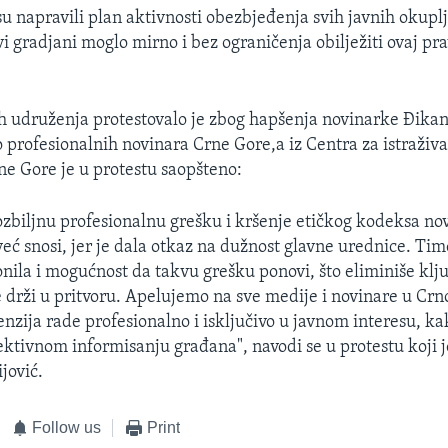
su napravili plan aktivnosti obezbjeđenja svih javnih okupl
i gradjani moglo mirno i bez ograničenja obilježiti ovaj pr
h udruženja protestovalo je zbog hapšenja novinarke Đika
o profesionalnih novinara Crne Gore,a iz Centra za istraživ
ne Gore je u protestu saopšteno:
 ozbiljnu profesionalnu grešku i kršenje etičkog kodeksa no
eć snosi, jer je dala otkaz na dužnost glavne urednice. Tim
lonila i mogućnost da takvu grešku ponovi, što eliminiše klj
e drži u pritvoru. Apelujemo na sve medije i novinare u Crn
nzija rade profesionalno i isključivo u javnom interesu, ka
jektivnom informisanju građana", navodi se u protestu koji j
jović.
Follow us
Print