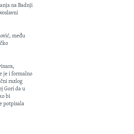
janja na Badnji
avoslavni
nović, među
ačko
vinara,
e je i formalno
učni razlog
oj Gori da u
ko bi
e potpisala