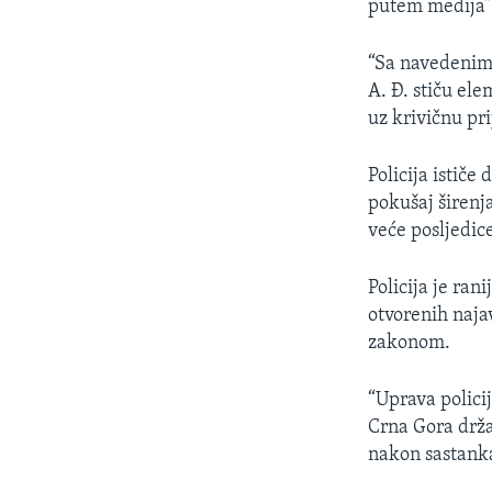
putem medija”,
“Sa navedenim 
A. Đ. stiču ele
uz krivičnu pr
Policija ističe
pokušaj širenja
veće posljedic
Policija je ran
otvorenih naja
zakonom.
“Uprava polici
Crna Gora držav
nakon sastanka