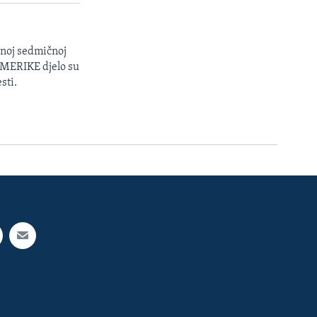
enoj sedmičnoj
 AMERIKE djelo su
sti.