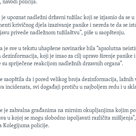
 navodi policija.
je upoznat nadležni državni tužilac koji se izjasnio da se u
menti krivičnog djela izazivanje panike i nereda te da se ista
ijavu privede nadležnom tužilaštvu”, piše u saopštenju.
 da je sve u tekstu uhapšene novinarke bila “apsolutna neisti
 dezinformacija, koji je imao za cilj upravo širenje panike 
e su spriječene reakcijom nadležnih drzavnih organa”.
ije saopštila da i pored velikog broja dezinformacija, lažnih v
va incidenata, svi događaji protiču u najboljem redu i u skl
je je zahvalna građanima na mirnim okupljanjima kojim po
a u kojoj se mogu slobodno ispoljavati različita mišljenja”
 Kolegijuma policije.