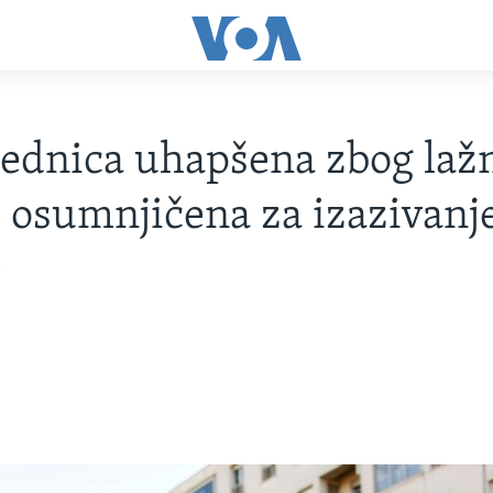
ednica uhapšena zbog laž
i, osumnjičena za izazivanj
e