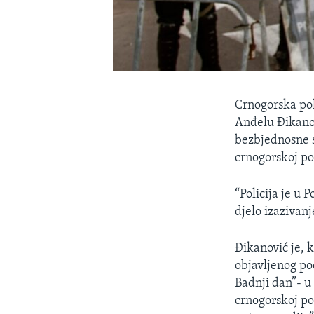
Crnogorska pol
Anđelu Đikanov
bezbjednosne 
crnogorskoj pol
“Policija je u 
djelo izazivanj
Đikanović je, 
objavljenog po
Badnji dan”- u
crnogorskoj pol