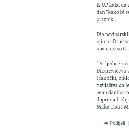
Iz UP kažu da 
dan “kako bi sv
praznik”.
Dio novinarski
njima i Društv
novinarstvo Cr
"Posljedice za
Đikanovićeva v
i faktički, otk
tužilaštva da j
ovim danima te
doprinijeli ob
Milka Tadić Mi
Podijeli