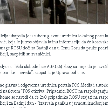
icija uhapsila je u subotu glavnu urednicu lokalnog porta
ić, koja je jutros objavila lažnu informaciju da će kosovsk
snage ROSU doći za Badnji dan u Crnu Goru da pruže podr
iciji, saopštili su zvaničnici.
Podgorici lišila slobode lice A.Đ.(26) zbog sumnje da je izvrši
e panike i nereda”, saopštila je Uprava policije.
kao glavna i odgovorna urednica portala FOS Media i autork
d naslovom “FOS otkriva: Pripadnici ROSU na raspolaganju
 kome se navodi da će 250 pripadnika ROSU stajati na rasp
iciji za Badnji dan - “izazvala paniku u javnosti iznošenjem 