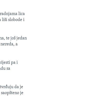
 radnjama lica
 liši slobode i
na, te još jedan
i nereda, a
ijesti pa i
adu sa
tvrđuju da je
, saopšteno je