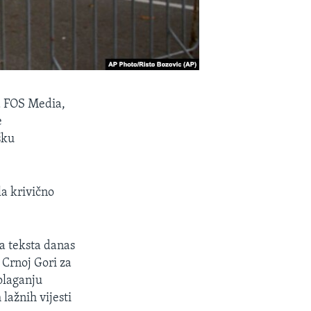
la FOS Media,
e
šku
la krivično
a teksta danas
 Crnoj Gori za
olaganju
lažnih vijesti