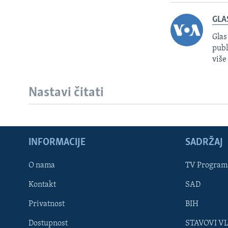
GLA
Glas
publ
više
Nastavi čitati
INFORMACIJE
SADRŽAJ
Learning English
O nama
TV Program
Kontakt
SAD
PRATITE NAS
Privatnost
BIH
Dostupnost
STAVOVI V